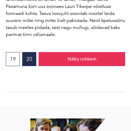
Pesamuna žürii uus esimees Lauri Tikerpe võistluse
formaadi kohta. Taeva loovjuht soovitab noortel leida
suurem mõte ning mitte liialt pabistada. Neid õpetussõnu
tasub meeles pidada, sest nagu mullugi, sõidavad kaks
parimat tiimi välismaale.
19
20
Näita rohkem