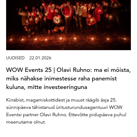
UUDISED
22.01.2026
WOW Events 25 | Olavi Ruhno: ma ei mõista,
miks nähakse inimestesse raha panemist
kuluna, mitte investeeringuna
Kiirabist, magamiskottidest ja muust räägib äsja 25.
sünnipäeva tähistanud üritusturundusagentuuri WOW
Eventsi partner Olavi Ruhno. Ettevõtte pidupäeva puhul
meenutame olnut.