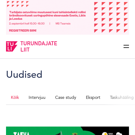
Sisesta märksõna
Otsi
Uudised
Kõik
Intervjuu
Case study
Eksport
Taskuhääling