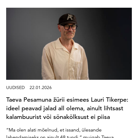
UUDISED
22.01.2026
Taeva Pesamuna žürii esimees Lauri Tikerpe:
ideel peavad jalad all olema, ainult lihtsast
kalambuurist või sõnakõlksust ei piisa
“Ma olen alati mõelnud, et issand, ülesande
lahendamiseks on ainult 48 tundi,” muigab Taeva