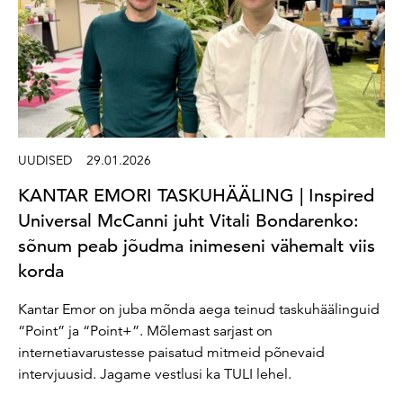
UUDISED
29.01.2026
KANTAR EMORI TASKUHÄÄLING | Inspired
Universal McCanni juht Vitali Bondarenko:
sõnum peab jõudma inimeseni vähemalt viis
korda
Kantar Emor on juba mõnda aega teinud taskuhäälinguid
“Point” ja “Point+”. Mõlemast sarjast on
internetiavarustesse paisatud mitmeid põnevaid
intervjuusid. Jagame vestlusi ka TULI lehel.