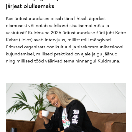
järjest olulisemaks
Kas üritusturunduses piisab täna lihtsalt ägedast
elamusest või ootab valdkond sisulisemat mõju ja
vastutust? Kuldmuna 2026 üritusturunduse žürii juht Katre
Kahre (Jolos) avab intervjuus, millist rolli mängivad
üritused organisatsioonikultuuri ja sisekommunikatsiooni
kujundamisel, millised praktikad on ajale jalgu jäänud
ning millised tööd väärivad tema hinnangul Kuldmuna.