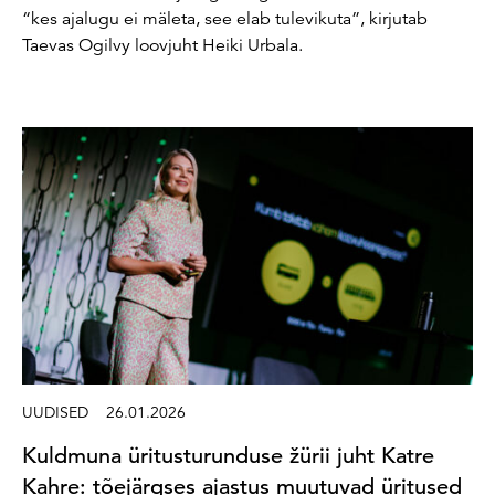
“kes ajalugu ei mäleta, see elab tulevikuta”, kirjutab
Taevas Ogilvy loovjuht Heiki Urbala.
UUDISED
26.01.2026
Kuldmuna üritusturunduse žürii juht Katre
Kahre: tõejärgses ajastus muutuvad üritused