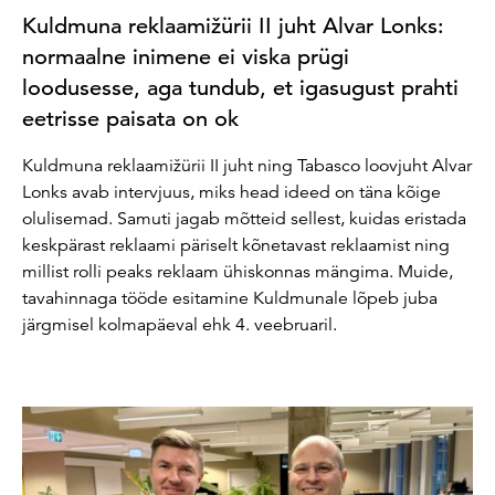
Kuldmuna reklaamižürii II juht Alvar Lonks:
normaalne inimene ei viska prügi
loodusesse, aga tundub, et igasugust prahti
eetrisse paisata on ok
Kuldmuna reklaamižürii II juht ning Tabasco loovjuht Alvar
Lonks avab intervjuus, miks head ideed on täna kõige
olulisemad. Samuti jagab mõtteid sellest, kuidas eristada
keskpärast reklaami päriselt kõnetavast reklaamist ning
millist rolli peaks reklaam ühiskonnas mängima. Muide,
tavahinnaga tööde esitamine Kuldmunale lõpeb juba
järgmisel kolmapäeval ehk 4. veebruaril.