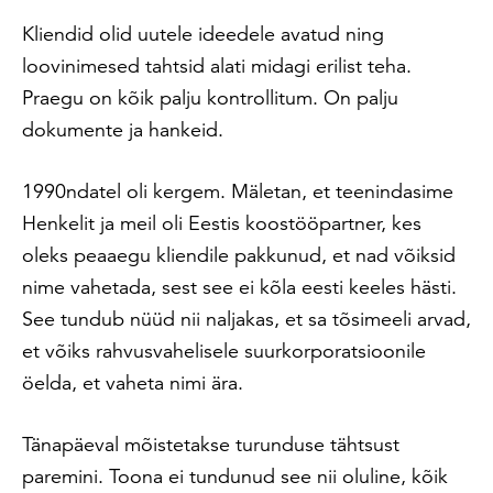
Kliendid olid uutele ideedele avatud ning
loovinimesed tahtsid alati midagi erilist teha.
Praegu on kõik palju kontrollitum. On palju
dokumente ja hankeid.
1990ndatel oli kergem. Mäletan, et teenindasime
Henkelit ja meil oli Eestis koostööpartner, kes
oleks peaaegu kliendile pakkunud, et nad võiksid
nime vahetada, sest see ei kõla eesti keeles hästi.
See tundub nüüd nii naljakas, et sa tõsimeeli arvad,
et võiks rahvusvahelisele suurkorporatsioonile
öelda, et vaheta nimi ära.
Tänapäeval mõistetakse turunduse tähtsust
paremini. Toona ei tundunud see nii oluline, kõik