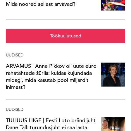
Mida noored sellest arvavad?
Töökuulutused
UUDISED
ARVAMUS | Anne Pikkov oli uute euro
rahatähtede žüriis: kuidas kujundada
midagi, mida kasutab pool miljardit
inimest?
UUDISED
TULIUUS LIIGE | Eesti Loto brändijuht
Dane Tall: turundusjuht ei saa lasta