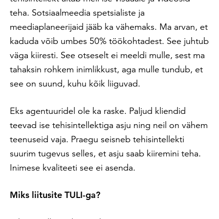
teha. Sotsiaalmeedia spetsialiste ja
meediaplaneerijaid jääb ka vähemaks. Ma arvan, et
kaduda võib umbes 50% töökohtadest. See juhtub
väga kiiresti. See otseselt ei meeldi mulle, sest ma
tahaksin rohkem inimlikkust, aga mulle tundub, et
see on suund, kuhu kõik liiguvad.
Eks agentuuridel ole ka raske. Paljud kliendid
teevad ise tehisintellektiga asju ning neil on vähem
teenuseid vaja. Praegu seisneb tehisintellekti
suurim tugevus selles, et asju saab kiiremini teha.
Inimese kvaliteeti see ei asenda.
Miks liitusite TULI-ga?