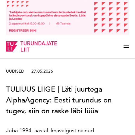
Sisesta märksõna
Otsi
UUDISED
27.05.2026
TULIUUS LIIGE | Läti juurtega
AlphaAgency: Eesti turundus on
tugev, siin on raske läbi lüüa
Juba 1994. aastal ilmavalgust näinud