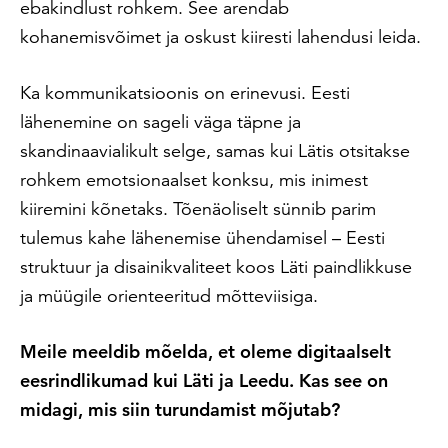
ebakindlust rohkem. See arendab
kohanemisvõimet ja oskust kiiresti lahendusi leida.
Ka kommunikatsioonis on erinevusi. Eesti
lähenemine on sageli väga täpne ja
skandinaavialikult selge, samas kui Lätis otsitakse
rohkem emotsionaalset konksu, mis inimest
kiiremini kõnetaks. Tõenäoliselt sünnib parim
tulemus kahe lähenemise ühendamisel – Eesti
struktuur ja disainikvaliteet koos Läti paindlikkuse
ja müügile orienteeritud mõtteviisiga.
Meile meeldib mõelda, et oleme digitaalselt
eesrindlikumad kui Läti ja Leedu. Kas see on
midagi, mis siin turundamist mõjutab?