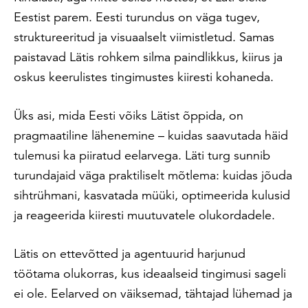
Eestist parem. Eesti turundus on väga tugev,
struktureeritud ja visuaalselt viimistletud. Samas
paistavad Lätis rohkem silma paindlikkus, kiirus ja
oskus keerulistes tingimustes kiiresti kohaneda.
Üks asi, mida Eesti võiks Lätist õppida, on
pragmaatiline lähenemine – kuidas saavutada häid
tulemusi ka piiratud eelarvega. Läti turg sunnib
turundajaid väga praktiliselt mõtlema: kuidas jõuda
sihtrühmani, kasvatada müüki, optimeerida kulusid
ja reageerida kiiresti muutuvatele olukordadele.
Lätis on ettevõtted ja agentuurid harjunud
töötama olukorras, kus ideaalseid tingimusi sageli
ei ole. Eelarved on väiksemad, tähtajad lühemad ja