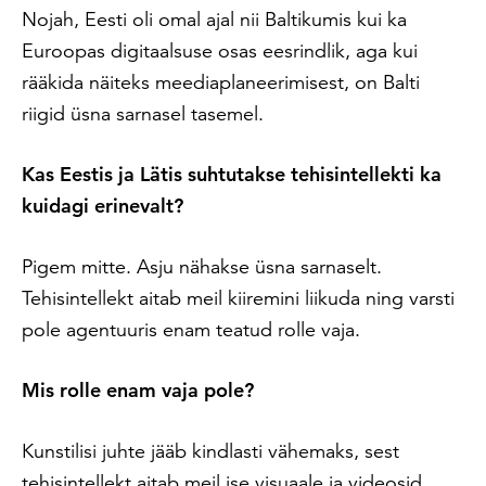
Nojah, Eesti oli omal ajal nii Baltikumis kui ka
Euroopas digitaalsuse osas eesrindlik, aga kui
rääkida näiteks meediaplaneerimisest, on Balti
riigid üsna sarnasel tasemel.
Kas Eestis ja Lätis suhtutakse tehisintellekti ka
kuidagi erinevalt?
Pigem mitte. Asju nähakse üsna sarnaselt.
Tehisintellekt aitab meil kiiremini liikuda ning varsti
pole agentuuris enam teatud rolle vaja.
Mis rolle enam vaja pole?
Kunstilisi juhte jääb kindlasti vähemaks, sest
tehisintellekt aitab meil ise visuaale ja videosid