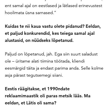
ent samal ajal on eestlased ja lätlased erinevustest
hoolimata üsna sarnased.”
Kuidas te nii kaua vastu olete pidanud? Eeldan,
et paljud konkurendid, kes teiega samal ajal
alustasid, on nüüdseks lõpetanud.
Paljud on lõpetanud, jah. Ega siin suurt saladust
ole – üritame alati tiimina töötada, kliendi
eesmärgid täita ja endast parima anda. Selle kolme
asja pärast tegutsemegi siiani.
Eestis räägitakse, et 1990ndate
reklaamimaastik oli paras metsik lääs. Ma
eeldan, et Lätis oli sama?