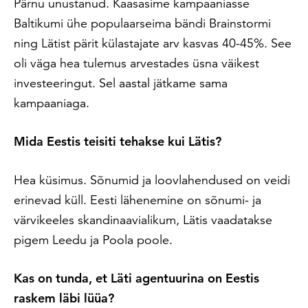
Pärnu unustanud. Kaasasime kampaaniasse
Baltikumi ühe populaarseima bändi Brainstormi
ning Lätist pärit külastajate arv kasvas 40-45%. See
oli väga hea tulemus arvestades üsna väikest
investeeringut. Sel aastal jätkame sama
kampaaniaga.
Mida Eestis teisiti tehakse kui Lätis?
Hea küsimus. Sõnumid ja loovlahendused on veidi
erinevad küll. Eesti lähenemine on sõnumi- ja
värvikeeles skandinaavialikum, Lätis vaadatakse
pigem Leedu ja Poola poole.
Kas on tunda, et Läti agentuurina on Eestis
raskem läbi lüüa?