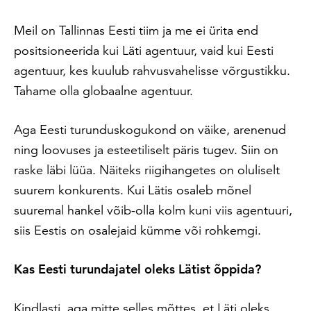
Meil on Tallinnas Eesti tiim ja me ei ürita end
positsioneerida kui Läti agentuur, vaid kui Eesti
agentuur, kes kuulub rahvusvahelisse võrgustikku.
Tahame olla globaalne agentuur.
Aga Eesti turunduskogukond on väike, arenenud
ning loovuses ja esteetiliselt päris tugev. Siin on
raske läbi lüüa. Näiteks riigihangetes on oluliselt
suurem konkurents. Kui Lätis osaleb mõnel
suuremal hankel võib-olla kolm kuni viis agentuuri,
siis Eestis on osalejaid kümme või rohkemgi.
Kas Eesti turundajatel oleks Lätist õppida?
Kindlasti, aga mitte selles mõttes, et Läti oleks