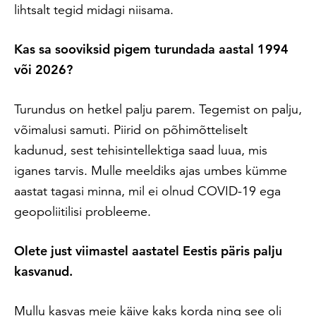
lihtsalt tegid midagi niisama.
Kas sa sooviksid pigem turundada aastal 1994
või 2026?
Turundus on hetkel palju parem. Tegemist on palju,
võimalusi samuti. Piirid on põhimõtteliselt
kadunud, sest tehisintellektiga saad luua, mis
iganes tarvis. Mulle meeldiks ajas umbes kümme
aastat tagasi minna, mil ei olnud COVID-19 ega
geopoliitilisi probleeme.
Olete just viimastel aastatel Eestis päris palju
kasvanud.
Mullu kasvas meie käive kaks korda ning see oli