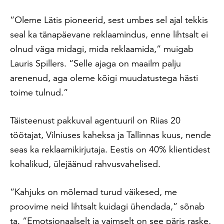
“Oleme Lätis pioneerid, sest umbes sel ajal tekkis
seal ka tänapäevane reklaamindus, enne lihtsalt ei
olnud väga midagi, mida reklaamida,” muigab
Lauris Spillers. “Selle ajaga on maailm palju
arenenud, aga oleme kõigi muudatustega hästi
toime tulnud.”
Täisteenust pakkuval agentuuril on Riias 20
töötajat, Vilniuses kaheksa ja Tallinnas kuus, nende
seas ka reklaamikirjutaja. Eestis on 40% klientidest
kohalikud, ülejäänud rahvusvahelised.
“Kahjuks on mõlemad turud väikesed, me
proovime neid lihtsalt kuidagi ühendada,” sõnab
ta. “Emotsionaalselt ja vaimselt on see päris raske,