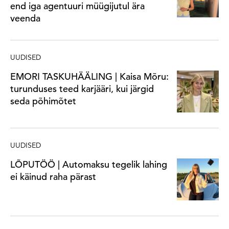
end iga agentuuri müügijutul ära
veenda
UUDISED
EMORI TASKUHÄÄLING | Kaisa Mõru:
turunduses teed karjääri, kui järgid
seda põhimõtet
UUDISED
LÕPUTÖÖ | Automaksu tegelik lahing
ei käinud raha pärast