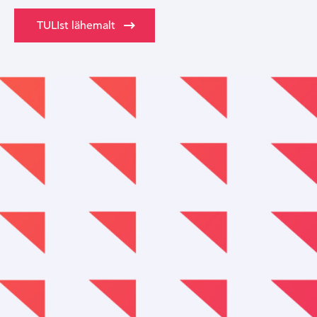
TULIst lähemalt