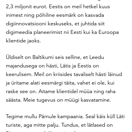
2,3 miljonit eurot. Eestis on meil hetkel kuus
inimest ning põhiline eesmärk on kasvada
digiinnovatsiooni keskuseks, et juhtida siit
digimeedia planeerimist nii Eesti kui ka Euroopa
klientide jaoks.
Üldiselt on Baltikumi seis selline, et Leedu
majandusega on hästi, Lätis ja Eestis on
keerulisem. Meil on kriisides tavaliselt hästi läinud
ja üritame alati eesmärgi täita, vahet ei ole, kui
raske see on. Aitame klientidel müüa ning raha
säästa. Meie tugevus on müügi kasvatamine.
Tegime mullu Pärnule kampaania. Seal käis küll Läti
turiste, aga mitte palju. Tundus, et lätlased on