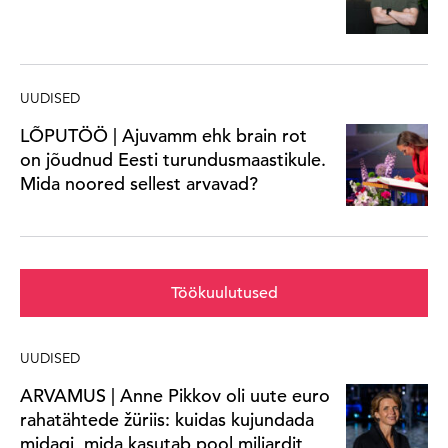
UUDISED
LÕPUTÖÖ | Ajuvamm ehk brain rot
on jõudnud Eesti turundusmaastikule.
Mida noored sellest arvavad?
Töökuulutused
UUDISED
ARVAMUS | Anne Pikkov oli uute euro
rahatähtede žüriis: kuidas kujundada
midagi, mida kasutab pool miljardit