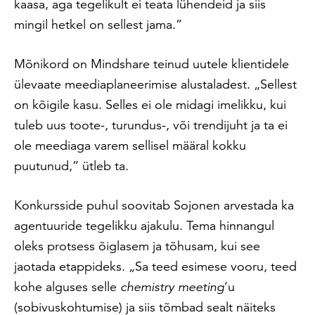
kaasa, aga tegelikult ei teata lühendeid ja siis
mingil hetkel on sellest jama.”
Mõnikord on Mindshare teinud uutele klientidele
ülevaate meediaplaneerimise alustaladest. „Sellest
on kõigile kasu. Selles ei ole midagi imelikku, kui
tuleb uus toote-, turundus-, või trendijuht ja ta ei
ole meediaga varem sellisel määral kokku
puutunud,” ütleb ta.
Konkursside puhul soovitab Sojonen arvestada ka
agentuuride tegelikku ajakulu. Tema hinnangul
oleks protsess õiglasem ja tõhusam, kui see
jaotada etappideks. „Sa teed esimese vooru, teed
kohe alguses selle
chemistry meeting
’u
(sobivuskohtumise) ja siis tõmbad sealt näiteks