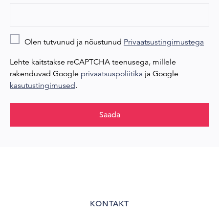
Olen tutvunud ja nõustunud
Privaatsustingimustega
Lehte kaitstakse reCAPTCHA teenusega, millele
rakenduvad Google
privaatsuspoliitika
ja Google
kasutustingimused
.
Saada
KONTAKT