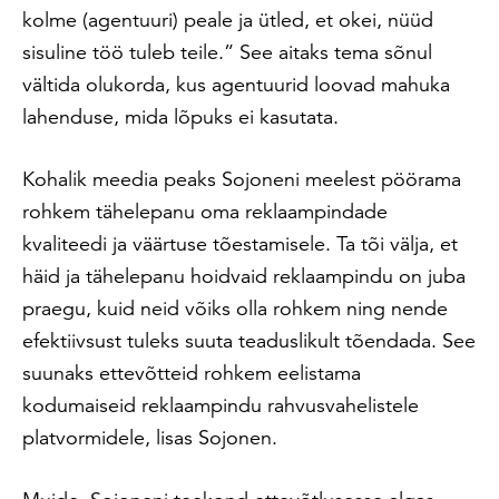
kolme (agentuuri) peale ja ütled, et okei, nüüd
sisuline töö tuleb teile.” See aitaks tema sõnul
vältida olukorda, kus agentuurid loovad mahuka
lahenduse, mida lõpuks ei kasutata.
Kohalik meedia peaks Sojoneni meelest pöörama
rohkem tähelepanu oma reklaampindade
kvaliteedi ja väärtuse tõestamisele. Ta tõi välja, et
häid ja tähelepanu hoidvaid reklaampindu on juba
praegu, kuid neid võiks olla rohkem ning nende
efektiivsust tuleks suuta teaduslikult tõendada. See
suunaks ettevõtteid rohkem eelistama
kodumaiseid reklaampindu rahvusvahelistele
platvormidele, lisas Sojonen.