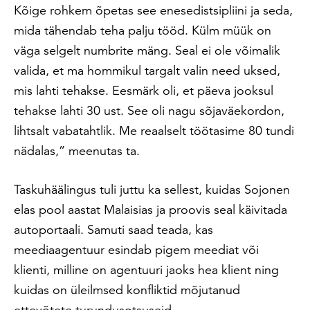
Kõige rohkem õpetas see enesedistsipliini ja seda,
mida tähendab teha palju tööd. Külm müük on
väga selgelt numbrite mäng. Seal ei ole võimalik
valida, et ma hommikul targalt valin need uksed,
mis lahti tehakse. Eesmärk oli, et päeva jooksul
tehakse lahti 30 ust. See oli nagu sõjaväekordon,
lihtsalt vabatahtlik. Me reaalselt töötasime 80 tundi
nädalas,” meenutas ta.
Taskuhäälingus tuli juttu ka sellest, kuidas Sojonen
elas pool aastat Malaisias ja proovis seal käivitada
autoportaali. Samuti saad teada, kas
meediaagentuur esindab pigem meediat või
klienti, milline on agentuuri jaoks hea klient ning
kuidas on üleilmsed konfliktid mõjutanud
ettevõtete turundusotsuseid.