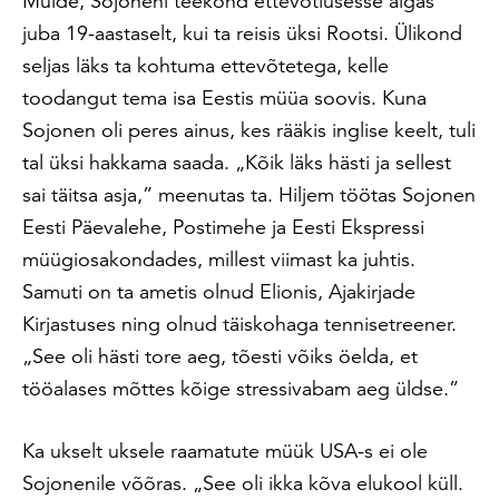
Muide, Sojoneni teekond ettevõtlusesse algas
juba 19-aastaselt, kui ta reisis üksi Rootsi. Ülikond
seljas läks ta kohtuma ettevõtetega, kelle
toodangut tema isa Eestis müüa soovis. Kuna
Sojonen oli peres ainus, kes rääkis inglise keelt, tuli
tal üksi hakkama saada. „Kõik läks hästi ja sellest
sai täitsa asja,” meenutas ta. Hiljem töötas Sojonen
Eesti Päevalehe, Postimehe ja Eesti Ekspressi
müügiosakondades, millest viimast ka juhtis.
Samuti on ta ametis olnud Elionis, Ajakirjade
Kirjastuses ning olnud täiskohaga tennisetreener.
„See oli hästi tore aeg, tõesti võiks öelda, et
tööalases mõttes kõige stressivabam aeg üldse.”
Ka ukselt uksele raamatute müük USA-s ei ole
Sojonenile võõras. „See oli ikka kõva elukool küll.