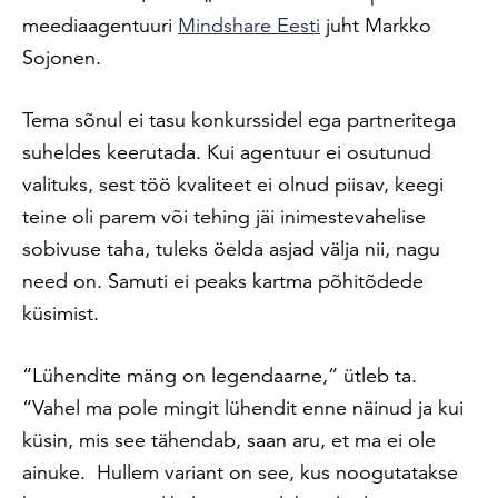
meediaagentuuri
Mindshare Eesti
juht Markko
Sojonen.
Tema sõnul ei tasu konkurssidel ega partneritega
suheldes keerutada. Kui agentuur ei osutunud
valituks, sest töö kvaliteet ei olnud piisav, keegi
teine oli parem või tehing jäi inimestevahelise
sobivuse taha, tuleks öelda asjad välja nii, nagu
need on. Samuti ei peaks kartma põhitõdede
küsimist.
“Lühendite mäng on legendaarne,” ütleb ta.
“Vahel ma pole mingit lühendit enne näinud ja kui
küsin, mis see tähendab, saan aru, et ma ei ole
ainuke.
Hullem variant on see, kus noogutatakse