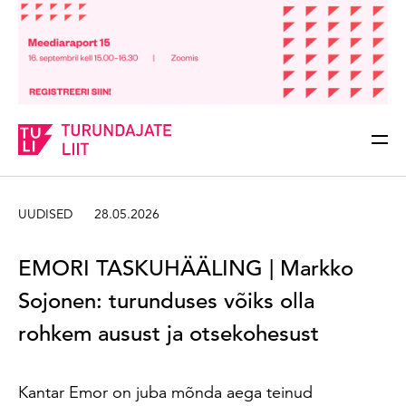
Sisesta märksõna
Otsi
UUDISED
28.05.2026
EMORI TASKUHÄÄLING | Markko
Sojonen: turunduses võiks olla
rohkem ausust ja otsekohesust
Kantar Emor on juba mõnda aega teinud