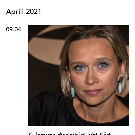
Aprill 2021
09.04
Kuldmuna disainižürii juht Kärt