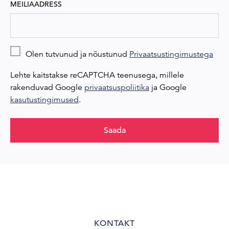
MEILIAADRESS
Olen tutvunud ja nõustunud
Privaatsustingimustega
Lehte kaitstakse reCAPTCHA teenusega, millele
rakenduvad Google
privaatsuspoliitika
ja Google
kasutustingimused
.
Saada
KONTAKT