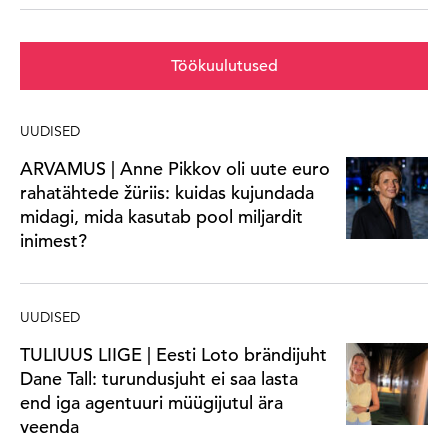
Töökuulutused
UUDISED
ARVAMUS | Anne Pikkov oli uute euro
rahatähtede žüriis: kuidas kujundada
midagi, mida kasutab pool miljardit
inimest?
UUDISED
TULIUUS LIIGE | Eesti Loto brändijuht
Dane Tall: turundusjuht ei saa lasta
end iga agentuuri müügijutul ära
veenda