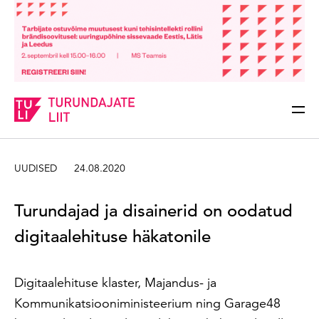
Sisesta märksõna
Otsi
UUDISED
24.08.2020
Turundajad ja disainerid on oodatud
digitaalehituse häkatonile
Digitaalehituse klaster, Majandus- ja
Kommunikatsiooniministeerium ning Garage48