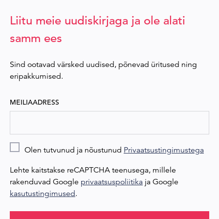
Liitu meie uudiskirjaga ja ole alati
samm ees
Sind ootavad värsked uudised, põnevad üritused ning
eripakkumised.
MEILIAADRESS
Olen tutvunud ja nõustunud
Privaatsustingimustega
Lehte kaitstakse reCAPTCHA teenusega, millele
rakenduvad Google
privaatsuspoliitika
ja Google
kasutustingimused
.