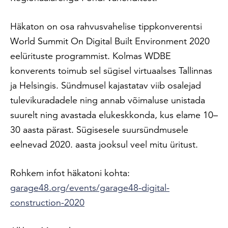
Häkaton on osa rahvusvahelise tippkonverentsi
World Summit On Digital Built Environment 2020
eelürituste programmist. Kolmas WDBE
konverents toimub sel sügisel virtuaalses Tallinnas
ja Helsingis. Sündmusel kajastatav viib osalejad
tulevikuradadele ning annab võimaluse unistada
suurelt ning avastada elukeskkonda, kus elame 10–
30 aasta pärast. Sügisesele suursündmusele
eelnevad 2020. aasta jooksul veel mitu üritust.
Rohkem infot häkatoni kohta:
garage48.org/events/garage48-digital-
construction-2020