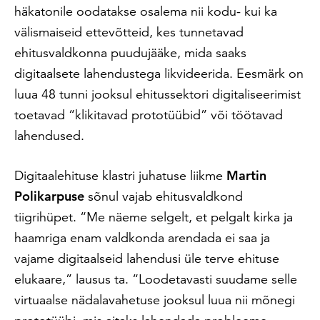
häkatonile oodatakse osalema nii kodu- kui ka
välismaiseid ettevõtteid, kes tunnetavad
ehitusvaldkonna puudujääke, mida saaks
digitaalsete lahendustega likvideerida. Eesmärk on
luua 48 tunni jooksul ehitussektori digitaliseerimist
toetavad “klikitavad prototüübid” või töötavad
lahendused.
Digitaalehituse klastri juhatuse liikme
Martin
Polikarpuse
sõnul vajab ehitusvaldkond
tiigrihüpet. “Me näeme selgelt, et pelgalt kirka ja
haamriga enam valdkonda arendada ei saa ja
vajame digitaalseid lahendusi üle terve ehituse
elukaare,” lausus ta. “Loodetavasti suudame selle
virtuaalse nädalavahetuse jooksul luua nii mõnegi