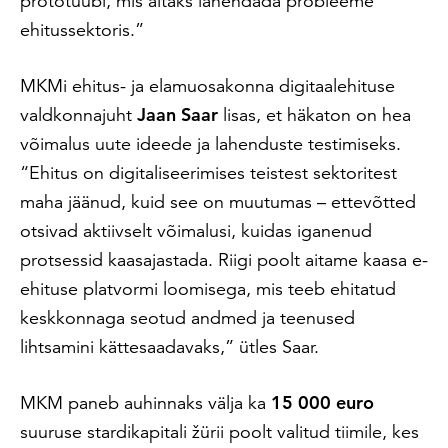
prototüübi, mis aitaks lahendada probleeme
ehitussektoris.”
MKMi ehitus- ja elamuosakonna digitaalehituse
valdkonnajuht
Jaan Saar
lisas, et häkaton on hea
võimalus uute ideede ja lahenduste testimiseks.
“Ehitus on digitaliseerimises teistest sektoritest
maha jäänud, kuid see on muutumas – ettevõtted
otsivad aktiivselt võimalusi, kuidas iganenud
protsessid kaasajastada. Riigi poolt aitame kaasa e-
ehituse platvormi loomisega, mis teeb ehitatud
keskkonnaga seotud andmed ja teenused
lihtsamini kättesaadavaks,” ütles Saar.
MKM paneb auhinnaks välja ka
15 000 euro
suuruse stardikapitali žürii poolt valitud tiimile, kes