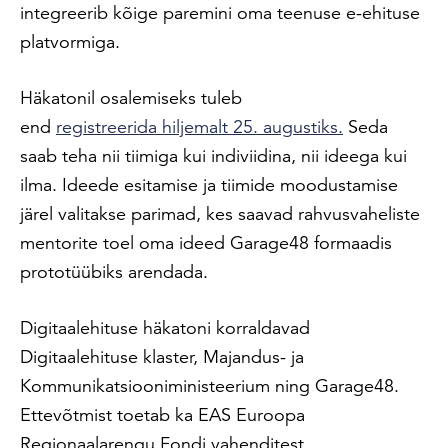
integreerib kõige paremini oma teenuse e-ehituse
platvormiga.
Häkatonil osalemiseks tuleb
end
registreerida hiljemalt 25. augustiks.
Seda
saab teha nii tiimiga kui indiviidina, nii ideega kui
ilma. Ideede esitamise ja tiimide moodustamise
järel valitakse parimad, kes saavad rahvusvaheliste
mentorite toel oma ideed Garage48 formaadis
prototüübiks arendada.
Digitaalehituse häkatoni korraldavad
Digitaalehituse klaster, Majandus- ja
Kommunikatsiooniministeerium ning Garage48.
Ettevõtmist toetab ka EAS Euroopa
Regionaalarengu Fondi vahenditest.