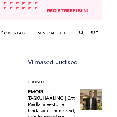
Otsi
EST
TÖÖRIISTAD
MIS ON TULI
ENG
EST
Viimased uudised
UUDISED
EMORI
TASKUHÄÄLING | Ott
Raidla: investor ei
hinda ainult numbreid,
vaid ka ettevõtte