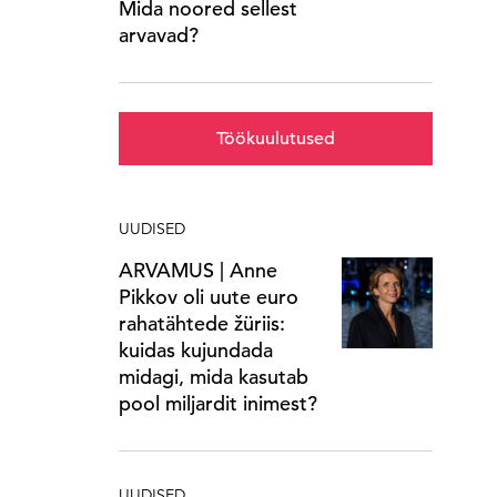
Mida noored sellest
arvavad?
Töökuulutused
UUDISED
ARVAMUS | Anne
Pikkov oli uute euro
rahatähtede žüriis:
kuidas kujundada
midagi, mida kasutab
pool miljardit inimest?
UUDISED