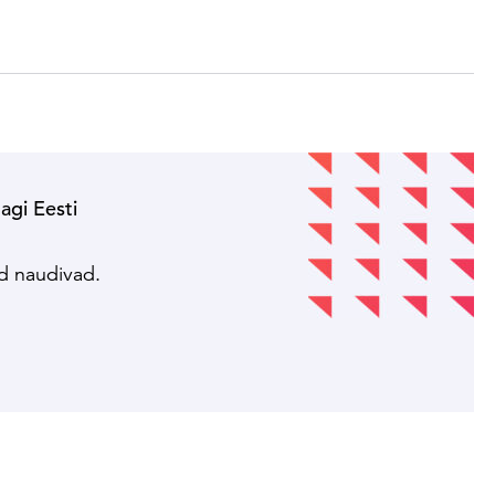
nagi Eesti
!
ed naudivad.