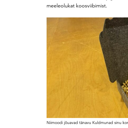
meeleolukat koosviibimist.
Niimoodi jõuavad tänavu Kuldmunad sinu kont