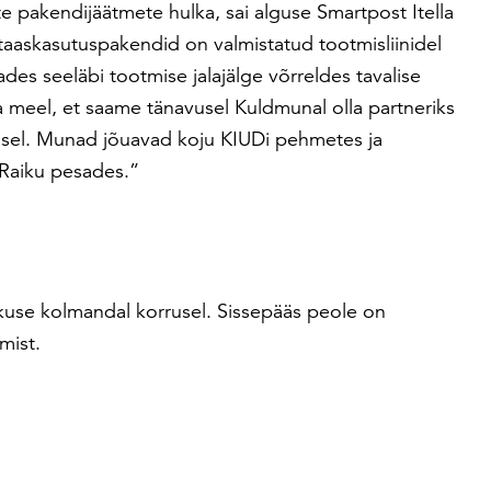
pakendijäätmete hulka, sai alguse Smartpost Itella
taaskasutuspakendid on valmistatud tootmisliinidel
ades seeläbi tootmise jalajälge võrreldes tavalise
 meel, et saame tänavusel Kuldmunal olla partneriks
isel. Munad jõuavad koju KIUDi pehmetes ja
 Raiku pesades.”
skuse kolmandal korrusel. Sissepääs peole on
mist.