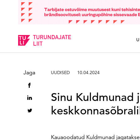
Sisesta märksõna
U
Jaga
UUDISED
10.04.2024
Sinu Kuldmunad j
keskkonnasõbrali
Kauaoodatud Kuldmunad jagatakse vä