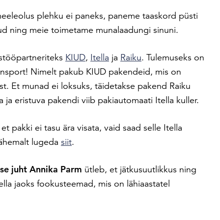
meeleolus plehku ei paneks, paneme taaskord püsti
ud ning meie toimetame munalaadungi sinuni.
stööpartneriteks
KIUD
,
Itella
ja
Raiku
. Tulemuseks on
ransport! Nimelt pakub KIUD pakendeid, mis on
dest. Et munad ei loksuks, täidetakse pakend Raiku
 ja eristuva pakendi viib pakiautomaati Itella kuller.
t pakki ei tasu ära visata, vaid saad selle Itella
lähemalt lugeda
siit
.
use juht Annika Parm
ütleb, et jätkusuutlikkus ning
ella jaoks fookusteemad, mis on lähiaastatel