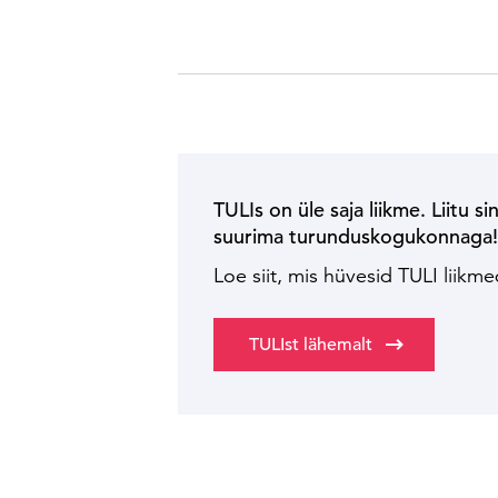
TULIs on üle saja liikme. Liitu si
suurima turunduskogukonnaga
Loe siit, mis hüvesid TULI liikm
TULIst lähemalt