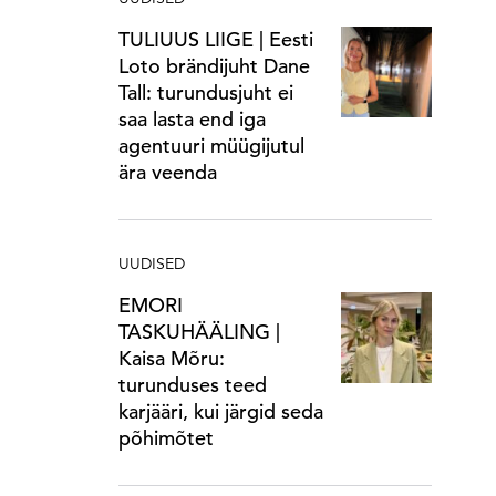
TULIUUS LIIGE | Eesti
Loto brändijuht Dane
Tall: turundusjuht ei
saa lasta end iga
agentuuri müügijutul
ära veenda
UUDISED
EMORI
TASKUHÄÄLING |
Kaisa Mõru:
turunduses teed
karjääri, kui järgid seda
põhimõtet