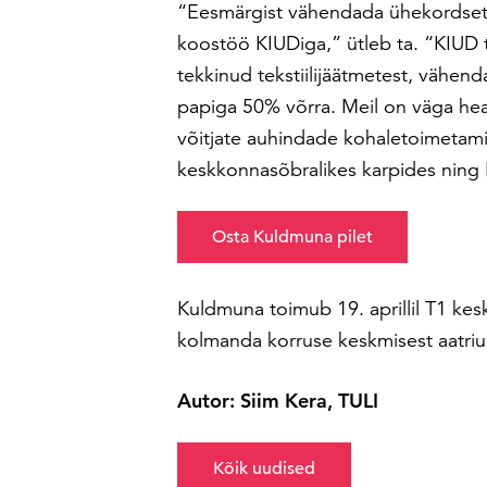
“Eesmärgist vähendada ühekordsete 
koostöö KIUDiga,” ütleb ta. “KIUD 
tekkinud tekstiilijäätmetest, vähend
papiga 50% võrra. Meil on väga hea
võitjate auhindade kohaletoimetam
keskkonnasõbralikes karpides ning
Osta Kuldmuna pilet
Kuldmuna toimub 19. aprillil T1 ke
kolmanda korruse keskmisest aatriu
Autor: Siim Kera, TULI
Kõik uudised