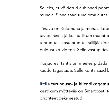
Selleks, et võidetud auhinnad peo
munala. Sinna saad tuua oma autas
Tänavu on Kuldmuna ja munala koo
tavapäraselt jätkusuutlikum munat
tehtud taaskasutatud tekstiilijääki
puidust kruvidega. Selle vastupidava
Kusjuures, tähtis on meeles pidada, e
kaudu tagastada. Selle kohta saad 
Itella
turunduse- ja kliendikogem
kestlikum mõtteviis on Smartpost It
prioriteetideks seatud.