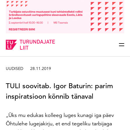
Sisesta märksõna
Otsi
UUDISED
28.11.2019
TULI soovitab. Igor Baturin: parim
inspiratsioon kõnnib tänaval
„Üks mu edukas kolleeg luges kunagi iga päev
Õhtulehe lugejakirju, et end tegeliku tarbijaga