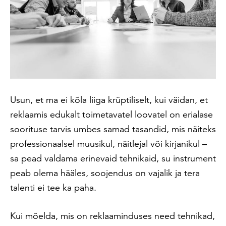
Usun, et ma ei kõla liiga krüptiliselt, kui väidan, et
reklaamis edukalt toimetavatel loovatel on erialase
soorituse tarvis umbes samad tasandid, mis näiteks
professionaalsel muusikul, näitlejal või kirjanikul –
sa pead valdama erinevaid tehnikaid, su instrument
peab olema hääles, soojendus on vajalik ja tera
talenti ei tee ka paha.
Kui mõelda, mis on reklaaminduses need tehnikad,