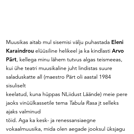
Muusikas aitab mul sisemisi välju puhastada
Eleni
Karaindrou
elüüsiline helikeel ja ka kindlasti
Arvo
Pärt
, kellega minu lähem tutvus algas teismeeas,
kui ühe teatri muusikaline juht lindistas suure
saladuskatte all (maestro Pärt oli aastal 1984
sisuliselt
keelatud, kuna hüppas NLiidust Läände) meie pere
jaoks vinüülkassetile tema
Tabula Rasa
jt selleks
ajaks valminud
töid. Aga ka kesk- ja renessansiaegne
vokaalmuusika, mida olen aegade jooksul üksjagu