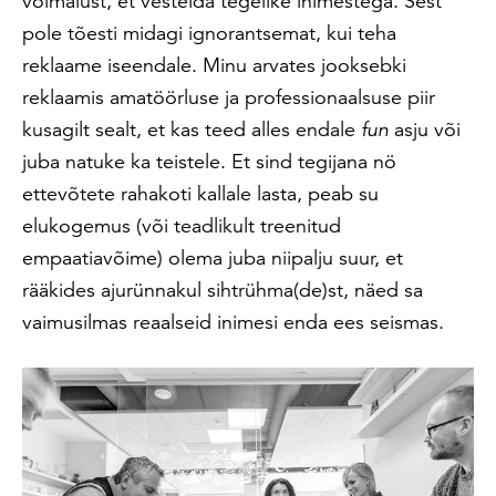
võimalust, et vestelda tegelike inimestega. Sest
pole tõesti midagi ignorantsemat, kui teha
reklaame iseendale. Minu arvates jooksebki
reklaamis amatöörluse ja professionaalsuse piir
kusagilt sealt, et kas teed alles endale
fun
asju või
juba natuke ka teistele. Et sind tegijana nö
ettevõtete rahakoti kallale lasta, peab su
elukogemus (või teadlikult treenitud
empaatiavõime) olema juba niipalju suur, et
rääkides ajurünnakul sihtrühma(de)st, näed sa
vaimusilmas reaalseid inimesi enda ees seismas.