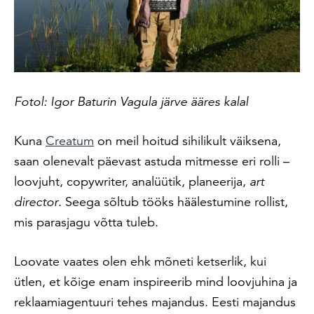
Fotol: Igor Baturin Vagula järve ääres kalal
Kuna
Creatum
on meil hoitud sihilikult väiksena,
saan olenevalt päevast astuda mitmesse eri rolli –
loovjuht, copywriter, analüütik, planeerija,
art
director
. Seega sõltub tööks häälestumine rollist,
mis parasjagu võtta tuleb.
Loovate vaates olen ehk mõneti ketserlik, kui
ütlen, et kõige enam inspireerib mind loovjuhina ja
reklaamiagentuuri tehes majandus. Eesti majandus