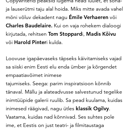
Copywriterid peaksid lugema head luulet, et sõna-
ja lauserütmi taju alal hoida. Miks mitte avada vahel
mõni võluv dekadent nagu
Émile Verhaeren
või
Charles Baudelaire.
Kui on vaja rohekem dialoogi
kirjutada, rehitsen
Tom Stoppard
i,
Madis Kõivu
või
Harold Pinter
i kulda.
Loovuse igapäevaseks täpseks käivitamiseks vajad
sa siiski enim Eesti elu enda ümber ja kõrgendet
empaatiavõimet inimese
tajumiseks. Seega: parim inspiratsioon kõnnib
tänaval. Mällu ja alateadvusse salvestunud tegelike
inimtüüpide galerii ruulib. Sa pead kuulama, kuidas
inimesed räägivad, nagu ütles
klassik Ogilvy
.
Vaatama, kuidas nad kõnnivad. Ses suhtes pole
ime, et Eestis on just teatri- ja filmitaustaga