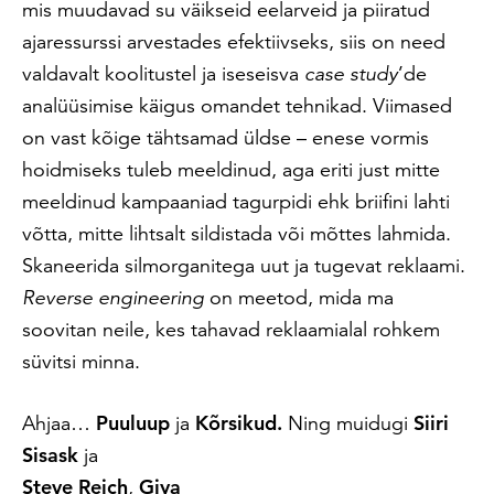
mis muudavad su väikseid eelarveid ja piiratud
ajaressurssi arvestades efektiivseks, siis on need
valdavalt koolitustel ja iseseisva
case study
’de
analüüsimise käigus omandet tehnikad. Viimased
on vast kõige tähtsamad üldse – enese vormis
hoidmiseks tuleb meeldinud, aga eriti just mitte
meeldinud kampaaniad tagurpidi ehk briifini lahti
võtta, mitte lihtsalt sildistada või mõttes lahmida.
Skaneerida silmorganitega uut ja tugevat reklaami.
Reverse engineering
on meetod, mida ma
soovitan neile, kes tahavad reklaamialal rohkem
süvitsi minna.
Ahjaa…
Puuluup
ja
Kõrsikud.
Ning
muidugi
Siiri
Sisask
ja
Steve Reich
,
Giya