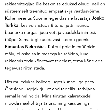
reklaamitegijad üle keskmise edukad olnud, neil on
süsteemselt treenitud empaatia- ja vaatlusvõime.
Kohe meenus Soome legendaarne lavastaja
Jouko
Turkka
, kes võis istuda 8 tundi jutti liisunud
baariurka nurgas, juua vett ja vaadelda inimesi,
tüüpe! Sama tegi kuuldavasti Leedu geenius
Eimuntas Nekrošius
. Kui sul pole inimtüüpide
mälu, ei oska sa inimesega ka rääkida, luua
reklaamis teda kõnetavat tegelast, tema kõne ega
tegevust rütmistada.
Üks mu edukas kolleeg luges kunagi iga päev
Õhtulehe lugejakirju, et end tegeliku tarbijaga
samal lainel hoida. Mina tiirutan kalaretkedel
mööda maakohti ja talusid ning kasutan iga