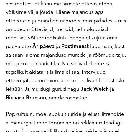
ses mõttes, et kuhu me siinsete ettevõtetega
võiksime välja jõuda, Lääne majandus aga
ettevõtete ja brändide nivood silmas pidades – mis
on uued mõttevisiid, trendid, tehnoloogiad
teenuse- või tootedisainis. Seega ei kujuta oma
päeva ette
Äripäeva
ja
Postimeest
lugemata, kust
sa saan laiema majanduse murede ja rõõmude taju,
mingi koordinaadistiku. Kui soovid kliente ka
tegelikult aidata, siis ilma ei saa. Intervjuud
ettevõtjatega on minu jaoks meeldivalt kohustuslik
lektüür. Ja muidugi gurud nagu
Jack Welch
ja
Richard Branson
, nende raamatud.
Popkultuuri, moe, subkultuuride ja elustiilitrendide
silmanurgast monitoorimine on reklaamis teadagi
must
. Kui tuua veidi lihtsakoeline näide, siis sa ei