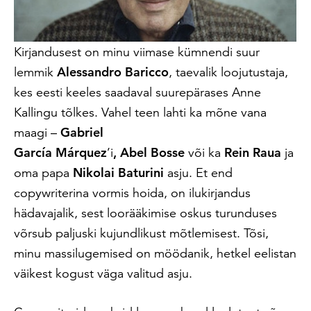
Kirjandusest on minu viimase kümnendi suur
lemmik
Alessandro Baricco
, taevalik loojutustaja,
kes eesti keeles saadaval suurepärases Anne
Kallingu tõlkes. Vahel teen lahti ka mõne vana
maagi –
Gabriel
García Márquez
’i
, Abel Bosse
või ka
Rein Raua
ja
oma papa
Nikolai Baturini
asju. Et end
copywriterina vormis hoida, on ilukirjandus
hädavajalik, sest loorääkimise oskus turunduses
võrsub paljuski kujundlikust mõtlemisest. Tõsi,
minu massilugemised on möödanik, hetkel eelistan
väikest kogust väga valitud asju.