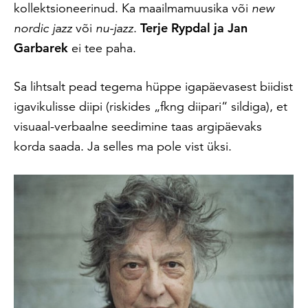
kollektsioneerinud. Ka maailmamuusika või
new
nordic jazz
või
nu-jazz
.
Terje Rypdal ja
Jan
Garbarek
ei tee paha.
Sa lihtsalt pead tegema hüppe igapäevasest biidist
igavikulisse diipi (riskides „fkng diipari“ sildiga), et
visuaal-verbaalne seedimine taas argipäevaks
korda saada. Ja selles ma pole vist üksi.