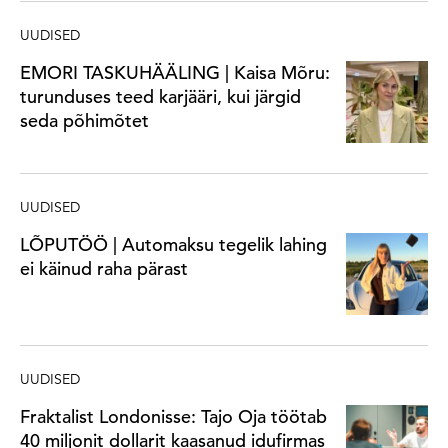
UUDISED
EMORI TASKUHÄÄLING | Kaisa Mõru:
turunduses teed karjääri, kui järgid
seda põhimõtet
UUDISED
LÕPUTÖÖ | Automaksu tegelik lahing
ei käinud raha pärast
UUDISED
Fraktalist Londonisse: Tajo Oja töötab
40 miljonit dollarit kaasanud idufirmas