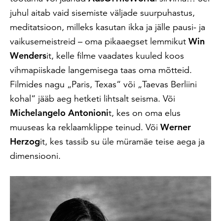
juhul aitab vaid sisemiste väljade suurpuhastus,
meditatsioon, milleks kasutan ikka ja jälle pausi- ja
vaikusemeistreid – oma pikaaegset lemmikut
Win
Wenders
it, kelle filme vaadates kuuled koos
vihmapiiskade langemisega taas oma mõtteid.
Filmides nagu „Paris, Texas“ või „Taevas Berliini
kohal“ jääb aeg hetketi lihtsalt seisma. Või
Michelangelo Antonioni
t, kes on oma elus
muuseas ka reklaamklippe teinud. Või
Werner
Herzog
it, kes tassib su üle müramäe teise aega ja
dimensiooni.