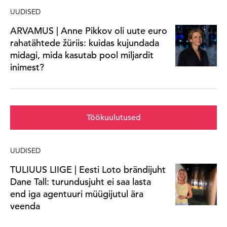
UUDISED
ARVAMUS | Anne Pikkov oli uute euro
rahatähtede žüriis: kuidas kujundada
midagi, mida kasutab pool miljardit
inimest?
Töökuulutused
UUDISED
TULIUUS LIIGE | Eesti Loto brändijuht
Dane Tall: turundusjuht ei saa lasta
end iga agentuuri müügijutul ära
veenda