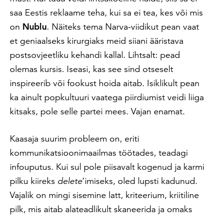
saa Eestis reklaame teha, kui sa ei tea, kes või mis
on
Nublu
. Näiteks tema Narva-viidikut pean vaat
et geniaalseks kirurgiaks meid siiani ääristava
postsovjeetliku kehandi kallal. Lihtsalt: pead
olemas kursis. Iseasi, kas see sind otseselt
inspireerib või fookust hoida aitab. Isiklikult pean
ka ainult popkultuuri vaatega piirdiumist veidi liiga
kitsaks, pole selle partei mees. Vajan enamat.
Kaasaja suurim probleem on, eriti
kommunikatsioonimaailmas töötades, teadagi
infouputus. Kui sul pole piisavalt kogenud ja karmi
pilku kiireks
delete
’imiseks, oled lupsti kadunud.
Vajalik on mingi sisemine latt, kriteerium, kriitiline
pilk, mis aitab alateadlikult skaneerida ja omaks