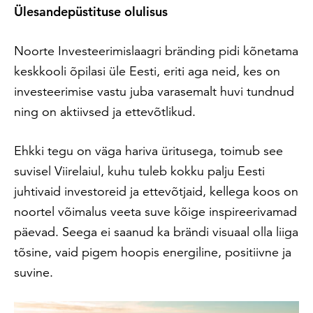
Ülesandepüstituse olulisus
Noorte Investeerimislaagri bränding pidi kõnetama
keskkooli õpilasi üle Eesti, eriti aga neid, kes on
investeerimise vastu juba varasemalt huvi tundnud
ning on aktiivsed ja ettevõtlikud.
Ehkki tegu on väga hariva üritusega, toimub see
suvisel Viirelaiul, kuhu tuleb kokku palju Eesti
juhtivaid investoreid ja ettevõtjaid, kellega koos on
noortel võimalus veeta suve kõige inspireerivamad
päevad. Seega ei saanud ka brändi visuaal olla liiga
tõsine, vaid pigem hoopis energiline, positiivne ja
suvine.