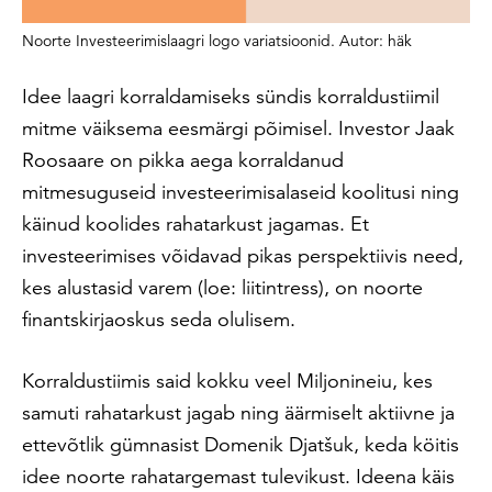
Noorte Investeerimislaagri logo variatsioonid. Autor: häk
Idee laagri korraldamiseks sündis korraldustiimil
mitme väiksema eesmärgi põimisel. Investor Jaak
Roosaare on pikka aega korraldanud
mitmesuguseid investeerimisalaseid koolitusi ning
käinud koolides rahatarkust jagamas. Et
investeerimises võidavad pikas perspektiivis need,
kes alustasid varem (loe: liitintress), on noorte
finantskirjaoskus seda olulisem.
Korraldustiimis said kokku veel Miljonineiu, kes
samuti rahatarkust jagab ning äärmiselt aktiivne ja
ettevõtlik gümnasist Domenik Djatšuk, keda köitis
idee noorte rahatargemast tulevikust. Ideena käis