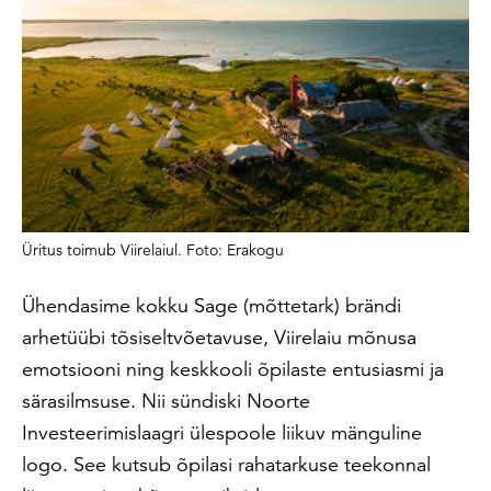
Üritus toimub Viirelaiul. Foto: Erakogu
Ühendasime kokku
Sage
(mõttetark) brändi
arhetüübi tõsiseltvõetavuse, Viirelaiu mõnusa
emotsiooni ning keskkooli õpilaste entusiasmi ja
särasilmsuse. Nii sündiski Noorte
Investeerimislaagri ülespoole liikuv mänguline
logo. See kutsub õpilasi rahatarkuse teekonnal