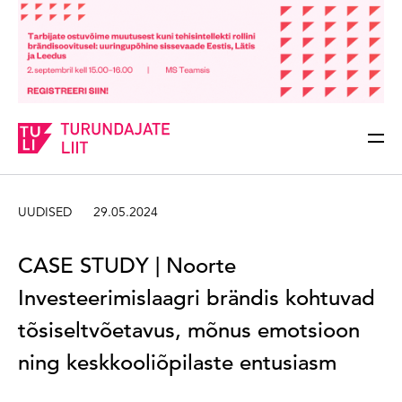
Sisesta märksõna
Otsi
UUDISED
29.05.2024
CASE STUDY | Noorte
Investeerimislaagri brändis kohtuvad
tõsiseltvõetavus, mõnus emotsioon
ning keskkooliõpilaste entusiasm