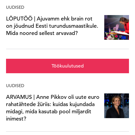
UUDISED
LÕPUTÖÖ | Ajuvamm ehk brain rot
on jõudnud Eesti turundusmaastikule.
Mida noored sellest arvavad?
Töökuulutused
UUDISED
ARVAMUS | Anne Pikkov oli uute euro
rahatähtede žüriis: kuidas kujundada
midagi, mida kasutab pool miljardit
inimest?