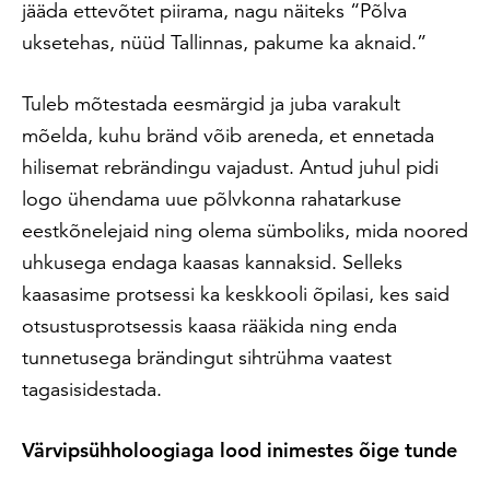
jääda ettevõtet piirama, nagu näiteks “Põlva
uksetehas, nüüd Tallinnas, pakume ka aknaid.”
Tuleb mõtestada eesmärgid ja juba varakult
mõelda, kuhu bränd võib areneda, et ennetada
hilisemat rebrändingu vajadust. Antud juhul pidi
logo ühendama uue põlvkonna rahatarkuse
eestkõnelejaid ning olema sümboliks, mida noored
uhkusega endaga kaasas kannaksid. Selleks
kaasasime protsessi ka keskkooli õpilasi, kes said
otsustusprotsessis kaasa rääkida ning enda
tunnetusega brändingut sihtrühma vaatest
tagasisidestada.
Värvipsühholoogiaga lood inimestes õige tunde