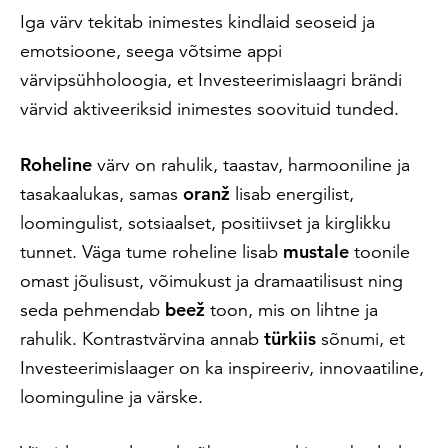
Iga värv tekitab inimestes kindlaid seoseid ja
emotsioone, seega võtsime appi
värvipsühholoogia, et Investeerimislaagri brändi
värvid aktiveeriksid inimestes soovituid tunded.
Roheline
värv on rahulik, taastav, harmooniline ja
tasakaalukas, samas
oranž
lisab energilist,
loomingulist, sotsiaalset, positiivset ja kirglikku
tunnet. Väga tume roheline lisab
mustale
toonile
omast jõulisust, võimukust ja dramaatilisust ning
seda pehmendab
beež
toon, mis on lihtne ja
rahulik. Kontrastvärvina annab
türkiis
sõnumi, et
Investeerimislaager on ka inspireeriv, innovaatiline,
loominguline ja värske.