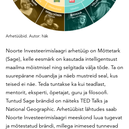
Arhetüübid. Autor: häk
Noorte Investeerimislaagri arhetüüp on Mõttetark
(Sage)
, kelle eesmärk on kasutada intelligentsust
maailma mõistmisel ning selgitada välja tõde. Ta on
suurepärane nõuandja ja näeb mustreid seal, kus
teised ei näe. Teda tuntakse ka kui teadlast,
mentorit, eksperti, õpetajat, guru ja filosoofi.
Tuntud Sage brändid on näiteks TED Talks ja
National Geographic.
Arhetüübist lähtudes saab
Noorte Investeerimislaagri meeskond luua tugevat
ja mõtestatud brändi, millega inimesed tunnevad