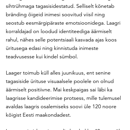
sihtrühmaga tagasisidestatud. Selliselt kõnetab
bränding õigeid inimesi soovitud viisil ning
seostub eesmärgipäraste emotsioonidega. Laagri
korraldajad on loodud identiteediga äärmiselt
rahul, nähes selle potentsiaali kasvada ajas koos
üritusega edasi ning kinnistuda inimeste
teadvusesse kui kindel sümbol.
Laager toimub küll alles juunikuus, ent senine
tagasiside ürituse visuaalsele poolele on olnud
äärmiselt positiivne. Mai keskpaigas sai läbi ka
laagrisse kandideerimise protsess, mille tulemusel
avaldas laagris osalemiseks soovi üle 120 noore
kõigist Eesti maakondadest.