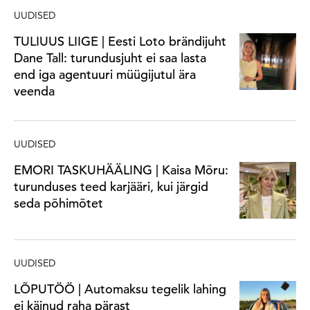
UUDISED
TULIUUS LIIGE | Eesti Loto brändijuht
Dane Tall: turundusjuht ei saa lasta
end iga agentuuri müügijutul ära
veenda
UUDISED
EMORI TASKUHÄÄLING | Kaisa Mõru:
turunduses teed karjääri, kui järgid
seda põhimõtet
UUDISED
LÕPUTÖÖ | Automaksu tegelik lahing
ei käinud raha pärast