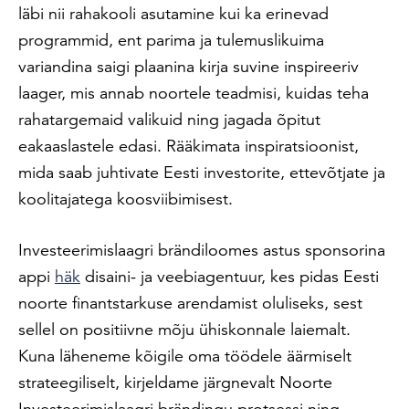
läbi nii rahakooli asutamine kui ka erinevad
programmid, ent parima ja tulemuslikuima
variandina saigi plaanina kirja suvine inspireeriv
laager, mis annab noortele teadmisi, kuidas teha
rahatargemaid valikuid ning jagada õpitut
eakaaslastele edasi. Rääkimata inspiratsioonist,
mida saab juhtivate Eesti investorite, ettevõtjate ja
koolitajatega koosviibimisest.
Investeerimislaagri brändiloomes astus sponsorina
appi
häk
disaini- ja veebiagentuur, kes pidas Eesti
noorte finantstarkuse arendamist oluliseks, sest
sellel on positiivne mõju ühiskonnale laiemalt.
Kuna läheneme kõigile oma töödele äärmiselt
strateegiliselt, kirjeldame järgnevalt Noorte
Investeerimislaagri brändingu protsessi ning