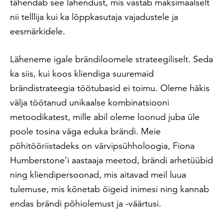
tähendab see lahendust, mis vastab maksimaalselt
nii telllija kui ka lõppkasutaja vajadustele ja
eesmärkidele.
Läheneme igale brändiloomele strateegiliselt. Seda
ka siis, kui koos kliendiga suuremaid
brändistrateegia töötubasid
ei toimu. Oleme häkis
välja töötanud unikaalse kombinatsiooni
metoodikatest, mille abil oleme loonud juba üle
poole tosina väga eduka brändi. Meie
põhitööriistadeks on värvipsühholoogia, Fiona
Humberstone’i aastaaja meetod, brändi arhetüübid
ning kliendipersoonad, mis aitavad meil luua
tulemuse, mis kõnetab õigeid inimesi ning kannab
endas brändi põhiolemust ja -väärtusi.