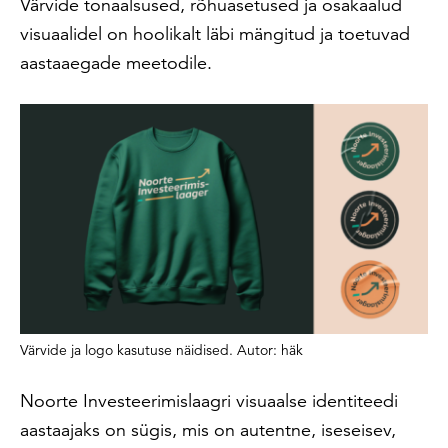
Värvide tonaalsused, rõhuasetused ja osakaalud
visuaalidel on hoolikalt läbi mängitud ja toetuvad
aastaaegade meetodile.
Värvide ja logo kasutuse näidised. Autor: häk
Noorte Investeerimislaagri visuaalse identiteedi
aastaajaks on sügis, mis on autentne, iseseisev,