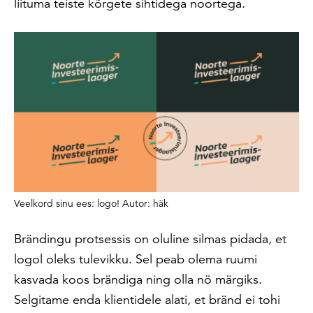
liituma teiste kõrgete sihtidega noortega.
Veelkord sinu ees: logo! Autor: häk
Brändingu protsessis on oluline silmas pidada, et
logol oleks tulevikku. Sel peab olema ruumi
kasvada koos brändiga ning olla nö märgiks.
Selgitame enda klientidele alati, et bränd ei tohi