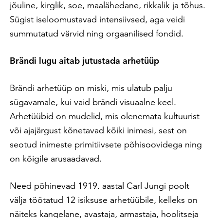
jõuline, kirglik, soe, maalähedane, rikkalik ja tõhus.
Sügist iseloomustavad intensiivsed, aga veidi
summutatud värvid ning orgaanilised fondid.
Brändi lugu aitab jutustada arhetüüp
Brändi arhetüüp on miski, mis ulatub palju
sügavamale, kui vaid brändi visuaalne keel.
Arhetüübid on mudelid, mis olenemata kultuurist
või ajajärgust kõnetavad kõiki inimesi, sest on
seotud inimeste primitiivsete põhisoovidega ning
on kõigile arusaadavad.
Need põhinevad 1919. aastal Carl Jungi poolt
välja töötatud 12 isiksuse arhetüübile, kelleks on
näiteks kangelane, avastaja, armastaja, hoolitseja