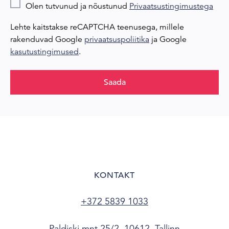
Olen tutvunud ja nõustunud
Privaatsustingimustega
Lehte kaitstakse reCAPTCHA teenusega, millele
rakenduvad Google
privaatsuspoliitika
ja Google
kasutustingimused
.
Saada
KONTAKT
+372 5839 1033
Paldiski mnt 25/2, 10612, Tallinn