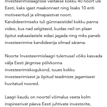
Investeerimislaagrisse valitakse kokku 40 noort üle
Eesti, kaks igast maakonnast ning lisaks 10 eriti
motiveeritud ja silmapaistvat noort.
Kandideerimiseks tuli gümnasistidel kokku panna
video, kus nad selgitasid, kuidas neil on plaan
õpitut eakaaslastele edasi jagada ning miks paneb
investeerimine kandideerija silmad särama.
Noorte Investeerimislaagri tulemusel võiks kasvada
välja Eesti järgmise põlvkonna
investeerimiskogukond, tuues kokku
investeerimisest ja õpitud teadmiste jagamisest
huvitatud noored.
Laagri kaudu on noortel võimalus veeta kolm
inspireerivat päeva Eesti juhtivate investorite,