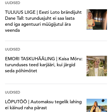
UUDISED
TULIUUS LIIGE | Eesti Loto brändijuht
Dane Tall: turundusjuht ei saa lasta
end iga agentuuri müügijutul ära
veenda
UUDISED
EMORI TASKUHÄÄLING | Kaisa Mõru:
turunduses teed karjääri, kui järgid
seda põhimõtet
UUDISED
LÕPUTÖÖ | Automaksu tegelik lahing
ei käinud raha pärast