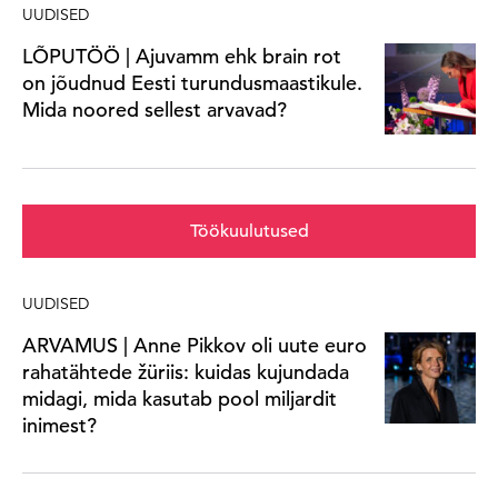
UUDISED
LÕPUTÖÖ | Ajuvamm ehk brain rot
on jõudnud Eesti turundusmaastikule.
Mida noored sellest arvavad?
Töökuulutused
UUDISED
ARVAMUS | Anne Pikkov oli uute euro
rahatähtede žüriis: kuidas kujundada
midagi, mida kasutab pool miljardit
inimest?