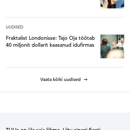
UUDISED
Fraktalist Londonisse: Tajo Oja töötab
40 miljonit dollarit kaasanud idufirmas
Vaata kõiki uudised
TULIs on üle saja liikme. Liitu sinagi Eesti