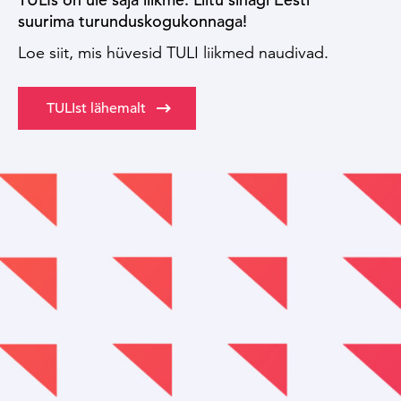
suurima turunduskogukonnaga!
Loe siit, mis hüvesid TULI liikmed naudivad.
TULIst lähemalt