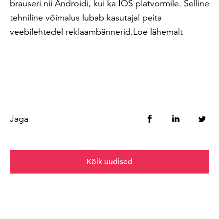
brauseri nii Androidi, kui ka IOS platvormile. Selline
tehniline võimalus lubab kasutajal peita
veebilehtedel reklaambännerid.Loe lähemalt
Jaga
Kõik uudised