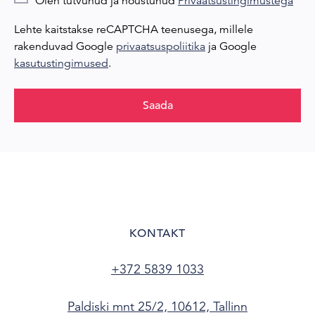
Olen tutvunud ja nõustunud
Privaatsustingimustega
Lehte kaitstakse reCAPTCHA teenusega, millele
rakenduvad Google
privaatsuspoliitika
ja Google
kasutustingimused
.
Saada
KONTAKT
+372 5839 1033
Paldiski mnt 25/2, 10612, Tallinn