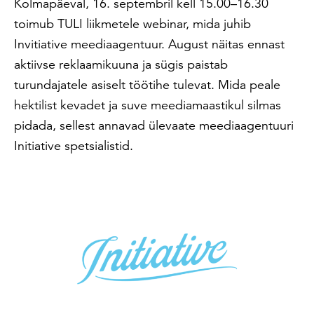
Kolmapäeval, 16. septembril kell 15.00–16.30
toimub TULI liikmetele webinar, mida juhib
Invitiative meediaagentuur. August näitas ennast
aktiivse reklaamikuuna ja sügis paistab
turundajatele asiselt töötihe tulevat. Mida peale
hektilist kevadet ja suve meediamaastikul silmas
pidada, sellest annavad ülevaate meediaagentuuri
Initiative spetsialistid.