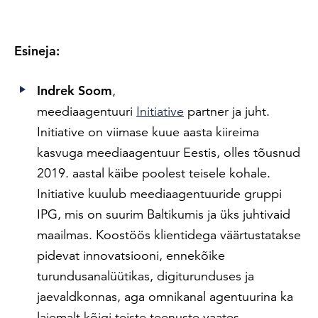
Esineja:
Indrek Soom
,
meediaagentuuri
Initiative
partner ja juht.
Initiative on viimase kuue aasta kiireima
kasvuga meediaagentuur Eestis, olles tõusnud
2019. aastal käibe poolest teisele kohale.
Initiative kuulub meediaagentuuride gruppi
IPG, mis on suurim Baltikumis ja üks juhtivaid
maailmas. Koostöös klientidega väärtustatakse
pidevat innovatsiooni, ennekõike
turundusanalüütikas, digiturunduses ja
jaevaldkonnas, aga omnikanal agentuurina ka
laiemalt kõigi teiste teenuste vaates.