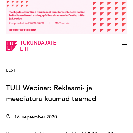
Sisesta märksõna
Otsi
EESTI
TULI Webinar: Reklaami- ja
meediaturu kuumad teemad
16. september 2020