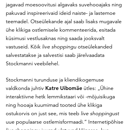
jagavad moesoovitusi algavaks suvehooajaks ning
pakuvad inspireerivaid ideid naiste- ja lastemoe
teemadel. Otseülekande ajal saab lisaks mugavale
ühe klikiga ostlemisele kommenteerida, esitada
küsimusi vestlusaknas ning saada jooksvalt
vastuseid. Kõik
live
shoppingu
otseülekanded
salvestatakse ja salvestisi saab järelvaadata
Stockmanni veebilehel.
Stockmanni turunduse ja kliendikogemuse
valdkonda juhtiv
Katre Uibomäe
ütles: „Ühine
interaktiivne hetk lemmikstaari või -mõjuisikuga
ning hooaja kuumimad tooted ühe klikiga
ostukorvis on just see, mis teeb
live
shoppingust
uue populaarse ostlemisformaadi.“ Internetipõhise