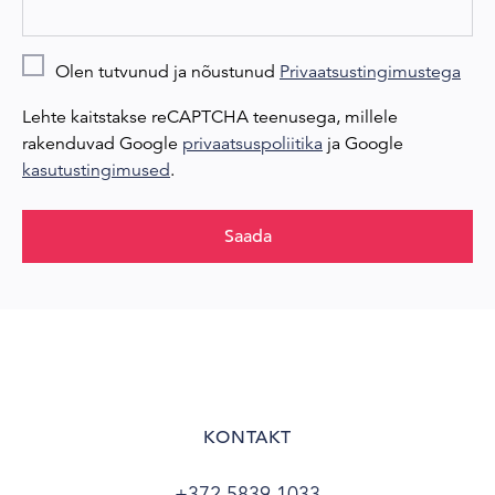
Olen tutvunud ja nõustunud
Privaatsustingimustega
Lehte kaitstakse reCAPTCHA teenusega, millele
rakenduvad Google
privaatsuspoliitika
ja Google
kasutustingimused
.
Saada
KONTAKT
+372 5839 1033