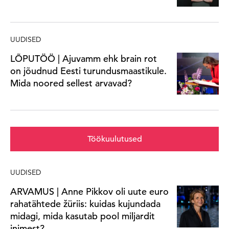
UUDISED
LÕPUTÖÖ | Ajuvamm ehk brain rot
on jõudnud Eesti turundusmaastikule.
Mida noored sellest arvavad?
Töökuulutused
UUDISED
ARVAMUS | Anne Pikkov oli uute euro
rahatähtede žüriis: kuidas kujundada
midagi, mida kasutab pool miljardit
inimest?