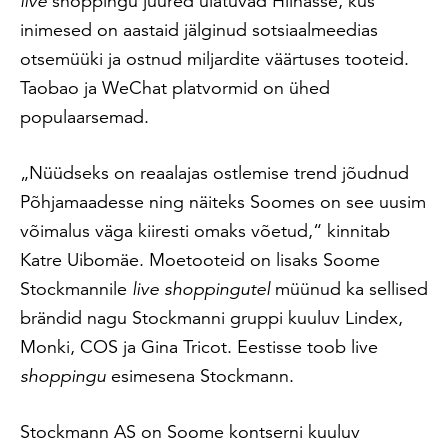
live
shoppingu juured ulatuvad Hiinasse, kus
inimesed on aastaid jälginud sotsiaalmeedias
otsemüüki ja ostnud miljardite väärtuses tooteid.
Taobao ja WeChat platvormid on ühed
populaarsemad.
„Nüüdseks on reaalajas ostlemise trend jõudnud
Põhjamaadesse ning näiteks Soomes on see uusim
võimalus väga kiiresti omaks võetud,“ kinnitab
Katre Uibomäe. Moetooteid on lisaks Soome
Stockmannile
live
shoppingutel
müünud ka sellised
brändid nagu Stockmanni gruppi kuuluv Lindex,
Monki, COS ja Gina Tricot. Eestisse toob live
shoppingu
esimesena Stockmann.
Stockmann AS on Soome kontserni kuuluv