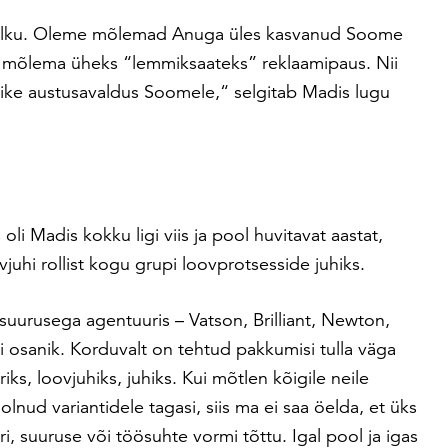
älku. Oleme mõlemad Anuga üles kasvanud Soome
ie mõlema üheks “lemmiksaateks” reklaamipaus. Nii
ike austusavaldus Soomele,“ selgitab Madis lugu
li Madis kokku ligi viis ja pool huvitavat aastat,
vjuhi rollist kogu grupi loovprotsesside juhiks.
suurusega agentuuris – Vatson, Brilliant, Newton,
ui osanik. Korduvalt on tehtud pakkumisi tulla väga
ks, loovjuhiks, juhiks. Kui mõtlen kõigile neile
olnud variantidele tagasi, siis ma ei saa öelda, et üks
ri, suuruse või töösuhte vormi tõttu. Igal pool ja igas