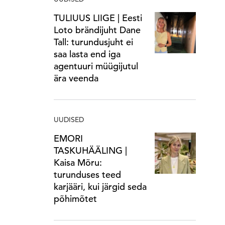
TULIUUS LIIGE | Eesti
Loto brändijuht Dane
Tall: turundusjuht ei
saa lasta end iga
agentuuri müügijutul
ära veenda
UUDISED
EMORI
TASKUHÄÄLING |
Kaisa Mõru:
turunduses teed
karjääri, kui järgid seda
põhimõtet