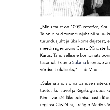
„Minu taust on 100%
creative
, Anu
Ta on olnud turundusjuht nii suur- k
turundusjuht ja üks korraldajatest, e
meediaagentuuris Carat, 90ndate lõ
Karus. Tänu sellisele kombinatsiooni
tasemel. Peame
Salama
klientide är
võrdselt oluliseks,“ lisab Madis.
„Salama andis oma panuse näiteks s
toetus kui suvel ja Riigikogu uues 
Kinnisvara24 läks eelmise aasta lõp
tegijast City24-st,“ räägib Madis vä