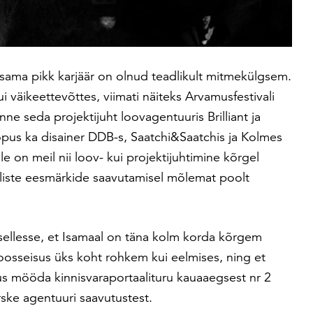
 sama pikk karjäär on olnud teadlikult mitmekülgsem.
ui väikeettevõttes, viimati näiteks Arvamusfestivali
nne seda projektijuht loovagentuuris Brilliant ja
pus ka disainer DDB-s, Saatchi&Saatchis ja Kolmes
le on meil nii loov- kui projektijuhtimine kõrgel
iliste eesmärkide saavutamisel mõlemat poolt
ellesse, et Isamaal on täna kolm korda kõrgem
koosseisus üks koht rohkem kui eelmises, ning et
us mööda kinnisvaraportaalituru kauaaegsest nr 2
rske agentuuri saavutustest.