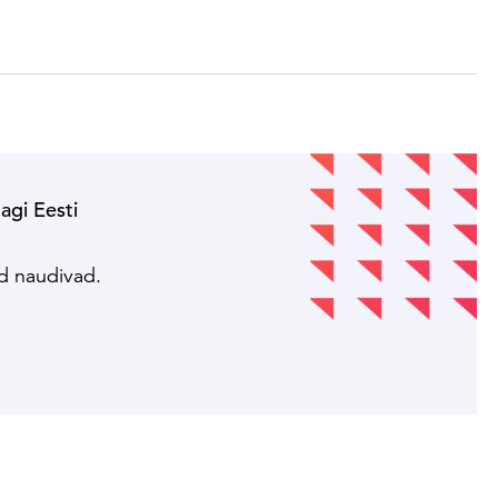
nagi Eesti
!
ed naudivad.