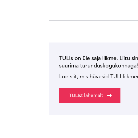
TULIs on üle saja liikme. Liitu si
suurima turunduskogukonnaga
Loe siit, mis hüvesid TULI liikm
TULIst lähemalt