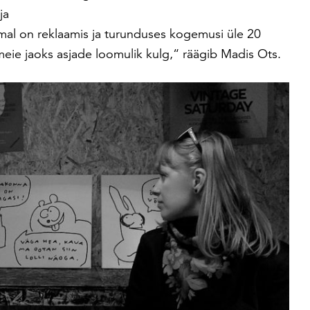
ja
mal on reklaamis ja turunduses kogemusi üle 20
meie jaoks asjade loomulik kulg,“ räägib Madis Ots.