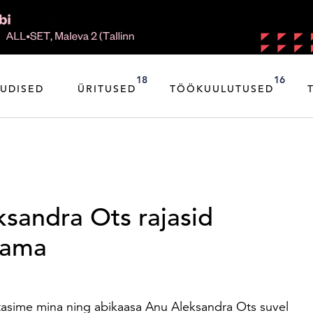
18
16
UDISED
ÜRITUSED
TÖÖKUULUTUSED
ksandra Ots rajasid
lama
tasime mina ning abikaasa Anu Aleksandra Ots suvel