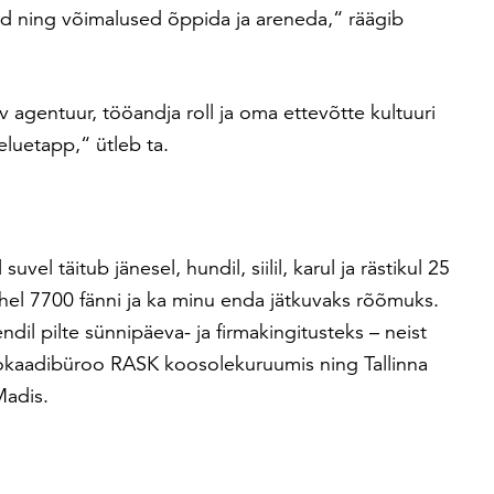
ed ning võimalused õppida ja areneda,“ räägib
 agentuur, tööandja roll ja oma ettevõtte kultuuri
eluetapp,“ ütleb ta.
uvel täitub jänesel, hundil, siilil, karul ja rästikul 25
hel 7700 fänni ja ka minu enda jätkuvaks rõõmuks.
ndil pilte sünnipäeva- ja firmakingitusteks – neist
vokaadibüroo RASK koosolekuruumis ning Tallinna
Madis.