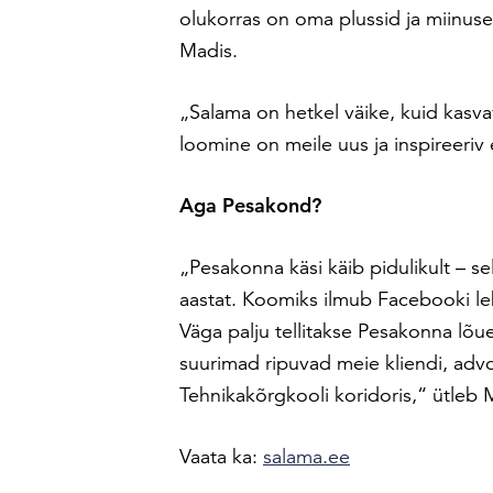
olukorras on oma plussid ja miinus
Madis.
„Salama on hetkel väike, kuid kasvav
loomine on meile uus ja inspireeriv 
Aga Pesakond?
„Pesakonna käsi käib pidulikult – sel s
aastat. Koomiks ilmub Facebooki le
Väga palju tellitakse Pesakonna lõue
suurimad ripuvad meie kliendi, ad
Tehnikakõrgkooli koridoris,“ ütleb 
Vaata ka:
salama.ee