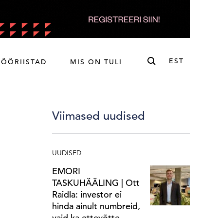
Otsi
EST
TÖÖRIISTAD
MIS ON TULI
ENG
EST
Viimased uudised
UUDISED
EMORI
TASKUHÄÄLING | Ott
Raidla: investor ei
hinda ainult numbreid,
vaid ka ettevõtte