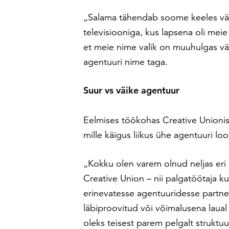
„Salama tähendab soome keeles v
televisiooniga, kus lapsena oli me
et meie nime valik on muuhulgas vä
agentuuri nime taga.
Suur vs vä
ike agentuur
Eelmises töökohas Creative Unionis o
mille käigus liikus ühe agentuuri loo
„Kokku olen varem olnud neljas eri 
Creative Union – nii palgatöötaja k
erinevatesse agentuuridesse partneri
läbiproovitud või võimalusena laual 
oleks teisest parem pelgalt struktuu