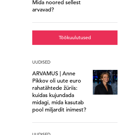
Mida noored sellest
arvavad?
Töökuulutused
UUDISED
ARVAMUS | Anne
Pikkov oli uute euro
rahatähtede žüriis:
kuidas kujundada
midagi, mida kasutab
pool miljardit inimest?
UUDISED