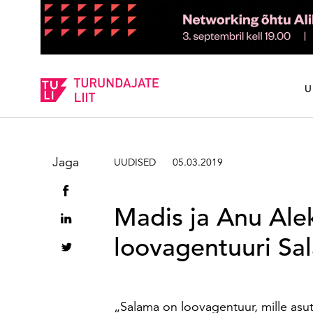
Sisesta märksõna
U
Jaga
UUDISED
05.03.2019
Madis ja Anu Ale
loovagentuuri Sa
„Salama on loovagentuur, mille asu