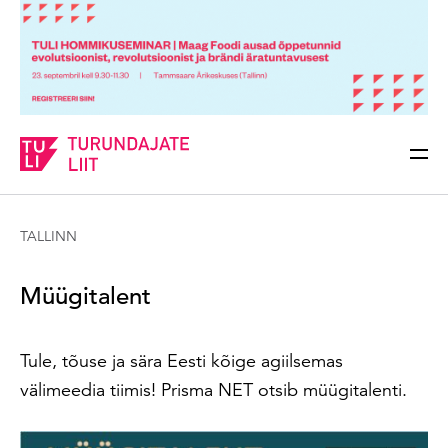
Sisesta märksõna
Otsi
TALLINN
Müügitalent
Tule, tõuse ja sära Eesti kõige agiilsemas
välimeedia tiimis! Prisma NET otsib müügitalenti.