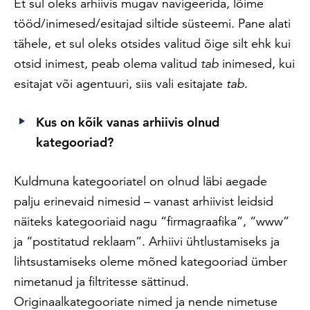
Et sul oleks arhiivis mugav navigeerida, lõime
tööd/inimesed/esitajad siltide süsteemi. Pane alati
tähele, et sul oleks otsides valitud õige silt ehk kui
otsid inimest, peab olema valitud
tab
inimesed, kui
esitajat või agentuuri, siis vali esitajate
tab
.
Kus on kõik vanas arhiivis olnud
kategooriad?
Kuldmuna kategooriatel on olnud läbi aegade
palju erinevaid nimesid – vanast arhiivist leidsid
näiteks kategooriaid nagu “firmagraafika”, “www”
ja “postitatud reklaam”. Arhiivi ühtlustamiseks ja
lihtsustamiseks oleme mõned kategooriad ümber
nimetanud ja filtritesse sättinud.
Originaalkategooriate nimed ja nende nimetuse