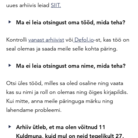
uues arhiivis leiad
SIIT.
Ma ei leia otsingust oma tööd, mida teha?
Kontrolli
vanast arhiivist
või
Defol.io
-st, kas töö on
seal olemas ja saada meile selle kohta päring.
Ma ei leia otsingust oma nime, mida teha?
Otsi üles tööd, milles sa oled osaline ning vaata
kas su nimi ja roll on olemas ning õiges kirjapildis.
Kui mitte, anna meile päringuga märku ning
lahendame probleemi.
Arhiiv ütleb, et ma olen võitnud 11
Kuldmuna, kuid mul on neid tegelikult 27.