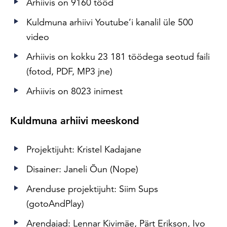
Arhiivis on 9160 tööd
Kuldmuna arhiivi Youtube’i kanalil üle 500
video
Arhiivis on kokku 23 181 töödega seotud faili
(fotod, PDF, MP3 jne)
Arhiivis on 8023 inimest
Kuldmuna arhiivi meeskond
Projektijuht: Kristel Kadajane
Disainer: Janeli Õun (Nope)
Arenduse projektijuht: Siim Sups
(gotoAndPlay)
Arendajad: Lennar Kivimäe, Pärt Erikson, Ivo