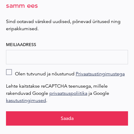
samm ees
Sind ootavad värsked uudised, põnevad üritused ning
eripakkumised.
MEILIAADRESS
Olen tutvunud ja nõustunud
Privaatsustingimustega
Lehte kaitstakse reCAPTCHA teenusega, millele
rakenduvad Google
privaatsuspoliitika
ja Google
kasutustingimused
.
Saada