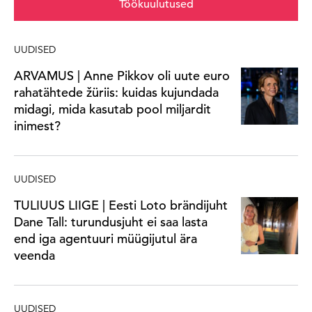
Töökuulutused
UUDISED
ARVAMUS | Anne Pikkov oli uute euro
rahatähtede žüriis: kuidas kujundada
midagi, mida kasutab pool miljardit
inimest?
UUDISED
TULIUUS LIIGE | Eesti Loto brändijuht
Dane Tall: turundusjuht ei saa lasta
end iga agentuuri müügijutul ära
veenda
UUDISED