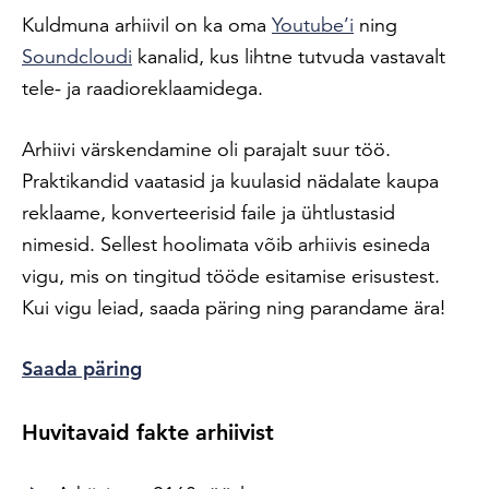
Kuldmuna arhiivil on ka oma
Youtube’i
ning
Soundcloudi
kanalid, kus lihtne tutvuda vastavalt
tele- ja raadioreklaamidega.
Arhiivi värskendamine oli parajalt suur töö.
Praktikandid vaatasid ja kuulasid nädalate kaupa
reklaame, konverteerisid faile ja ühtlustasid
nimesid. Sellest hoolimata võib arhiivis esineda
vigu, mis on tingitud tööde esitamise erisustest.
Kui vigu leiad, saada päring ning parandame ära!
Saada päring
Huvitavaid fakte arhiivist