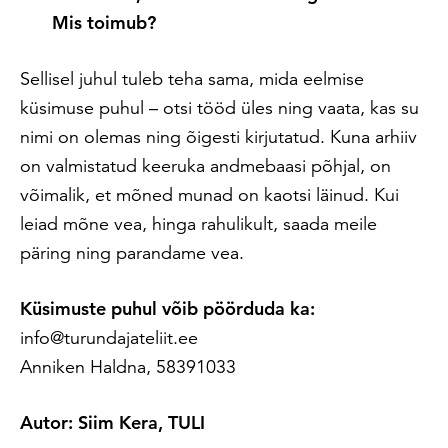
Mis toimub?
Sellisel juhul tuleb teha sama, mida eelmise
küsimuse puhul – otsi tööd üles ning vaata, kas su
nimi on olemas ning õigesti kirjutatud. Kuna arhiiv
on valmistatud keeruka andmebaasi põhjal, on
võimalik, et mõned munad on kaotsi läinud. Kui
leiad mõne vea, hinga rahulikult, saada meile
päring ning parandame vea.
Küsimuste puhul võib pöörduda ka:
info@turundajateliit.ee
Anniken Haldna, 58391033
Autor: Siim Kera, TULI