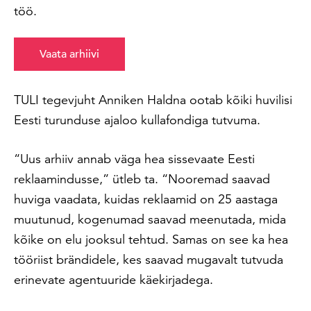
töö.
Vaata arhiivi
TULI tegevjuht Anniken Haldna ootab kõiki huvilisi
Eesti turunduse ajaloo kullafondiga tutvuma.
“Uus arhiiv annab väga hea sissevaate Eesti
reklaamindusse,” ütleb ta. “Nooremad saavad
huviga vaadata, kuidas reklaamid on 25 aastaga
muutunud, kogenumad saavad meenutada, mida
kõike on elu jooksul tehtud. Samas on see ka hea
tööriist brändidele, kes saavad mugavalt tutvuda
erinevate agentuuride käekirjadega.