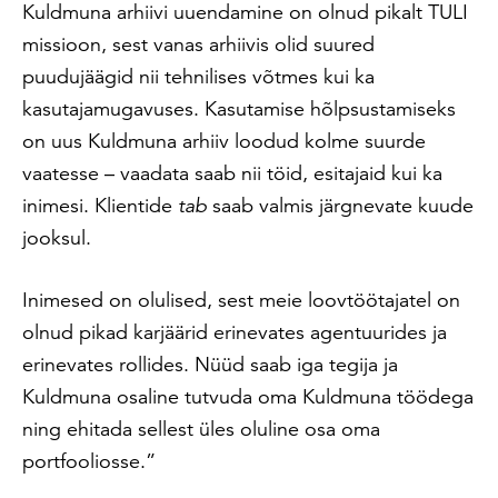
Kuldmuna arhiivi uuendamine on olnud pikalt TULI
missioon, sest vanas arhiivis olid suured
puudujäägid nii tehnilises võtmes kui ka
kasutajamugavuses. Kasutamise hõlpsustamiseks
on uus Kuldmuna arhiiv loodud kolme suurde
vaatesse – vaadata saab nii töid, esitajaid kui ka
inimesi. Klientide
tab
saab valmis järgnevate kuude
jooksul.
Inimesed on olulised, sest meie loovtöötajatel on
olnud pikad karjäärid erinevates agentuurides ja
erinevates rollides. Nüüd saab iga tegija ja
Kuldmuna osaline tutvuda oma Kuldmuna töödega
ning ehitada sellest üles oluline osa oma
portfooliosse.”