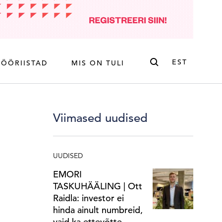
Otsi
EST
TÖÖRIISTAD
MIS ON TULI
ENG
EST
Viimased uudised
UUDISED
EMORI
TASKUHÄÄLING | Ott
Raidla: investor ei
hinda ainult numbreid,
vaid ka ettevõtte