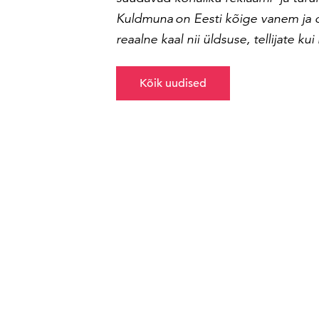
K
uldmuna on Eesti kõige vanem ja o
reaalne kaal nii üldsuse, tellijate ku
Kõik uudised