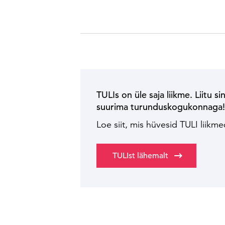
TULIs on üle saja liikme. Liitu si
suurima turunduskogukonnaga
Loe siit, mis hüvesid TULI liikm
TULIst lähemalt