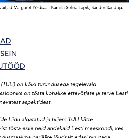
itjad Margaret Põldsaar, Kamilla Selina Lepik, Sander Randoja.
JAD
OSEIN
IDUTÖÖD
t (TULI) on kõiki turundusega tegelevaid
ssiooniks on tõsta kohalike ettevõtjate ja terve Eesti
nevatest aspektidest.
e Liidu algatatud ja hiljem TULI kätte
vist tõsta esile neid andekaid Eesti meeskondi, kes
ndusmaailma barjääre jõudsalt edasi nihutada.