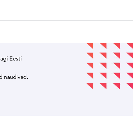
nagi Eesti
!
ed naudivad.