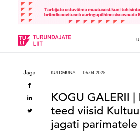
Sisesta märksõna
U
Jaga
KULDMUNA
06.04.2025
KOGU GALERII | Le
teed viisid Kultu
jagati parimatel