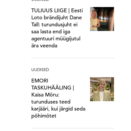
TULIUUS LIIGE | Eesti
Loto brändijuht Dane
Tall: turundusjuht ei
saa lasta end iga
agentuuri müügijutul
ära veenda
UUDISED
EMORI
TASKUHÄÄLING |
Kaisa Mõru:
turunduses teed
karjääri, kui järgid seda
põhimõtet