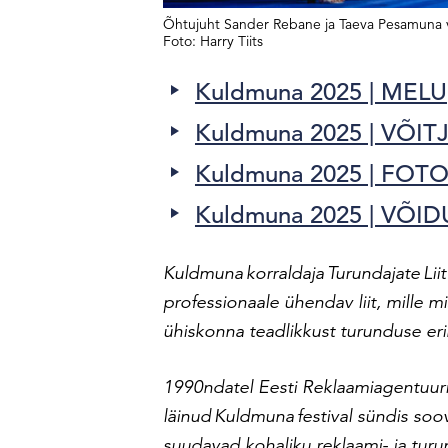
Õhtujuht Sander Rebane ja Taeva Pesamuna võ
Foto: Harry Tiits
Kuldmuna 2025 | MELU
Kuldmuna 2025 | VÕIT
Kuldmuna 2025 | FOT
Kuldmuna 2025 | VÕ
Kuldmuna korraldaja Turundajate Lii
professionaale ühendav liit, mille mi
ühiskonna teadlikkust turunduse eri
1
990ndatel Eesti Reklaamiagentuurid
läinud Kuldmuna festival sündis soo
suudavad kohaliku reklaami- ja turu