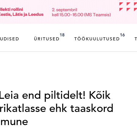
18
16
UDISED
ÜRITUSED
TÖÖKUULUTUSED
ia end piltidelt! Kõik
urikatlasse ehk taaskord
e mune