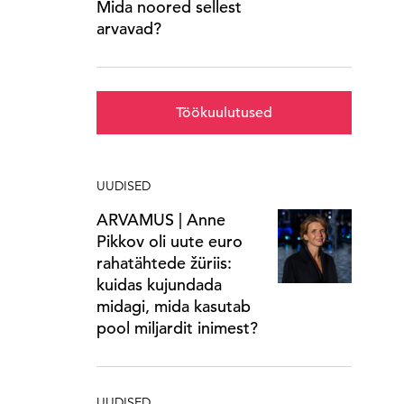
Mida noored sellest
arvavad?
Töökuulutused
UUDISED
ARVAMUS | Anne
Pikkov oli uute euro
rahatähtede žüriis:
kuidas kujundada
midagi, mida kasutab
pool miljardit inimest?
UUDISED