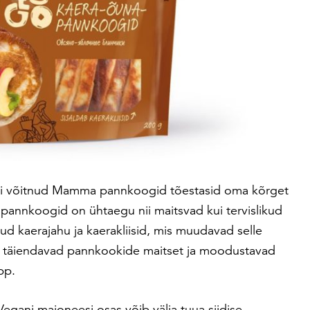
iitli võitnud Mamma pannkoogid tõestasid oma kõrget
a pannkoogid on ühtaegu nii maitsvad kui tervislikud
ud kaerajahu ja kaerakliisid, mis muudavad selle
el täiendavad pannkookide maitset ja moodustavad
pp.
 Vegani majoneesi osas võib välja tuua siidise