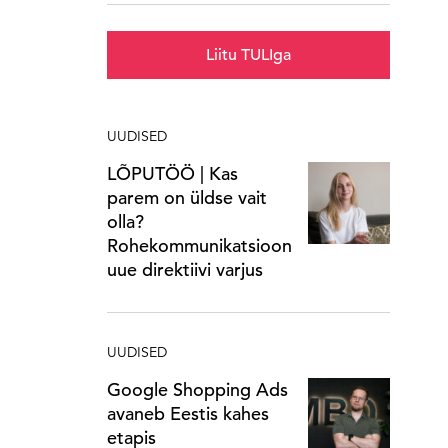
Liitu TULIga
UUDISED
LÕPUTÖÖ | Kas
parem on üldse vait
olla?
Rohekommunikatsioon
uue direktiivi varjus
UUDISED
Google Shopping Ads
avaneb Eestis kahes
etapis