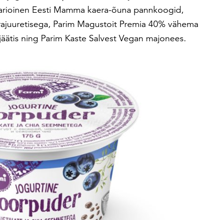
arioinen Eesti Mamma kaera-õuna pannkoogid,
erajuuretisega, Parim Magustoit Premia 40% vähema
äätis ning Parim Kaste Salvest Vegan majonees.