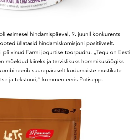
oli esimesel hindamispäeval, 9. juunil konkurents
ooted üllatasid hindamiskomisjoni positiivselt.
tli pälvinud Farmi jogurtise toorpudru. „Tegu on Eesti
s on mõeldud kiireks ja tervislikuks hommikusöögiks
r kombineerib suurepäraselt kodumaiste mustikate
tse ja tekstuuri,“ kommenteeris Potisepp.