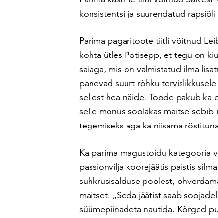
konsistentsi ja suurendatud rapsiõl
Parima pagaritoote tiitli võitnud Lei
kohta ütles Potisepp, et tegu on kiu
saiaga, mis on valmistatud ilma lisa
panevad suurt rõhku tervislikkusele
sellest hea näide. Toode pakub ka e
selle mõnus soolakas maitse sobib 
tegemiseks aga ka niisama röstituna 
Ka parima magustoidu kategooria 
passionvilja koorejäätis paistis si
suhkrusisalduse poolest, ohverdam
maitset. „Seda jäätist saab soojade
süümepiinadeta nautida. Kõrged punk