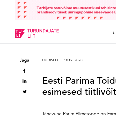
Sisesta märksõna
U
Jaga
UUDISED
10.06.2020
Eesti Parima Toid
esimesed tiitlivõi
Tänavune Parim Piimatoode on Farmi