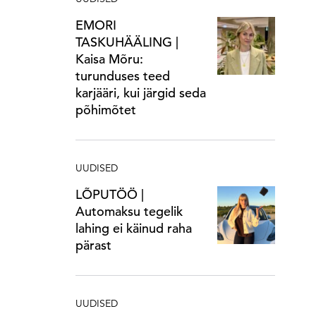
EMORI
TASKUHÄÄLING |
Kaisa Mõru:
turunduses teed
karjääri, kui järgid seda
põhimõtet
UUDISED
LÕPUTÖÖ |
Automaksu tegelik
lahing ei käinud raha
pärast
UUDISED