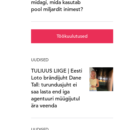
midagi, mida kasutab
pool miljardit inimest?
Töökuulutused
UUDISED
TULIUUS LIIGE | Eesti
Loto brändijuht Dane
Tall: turundusjuht ei
saa lasta end iga
agentuuri müügijutul
ära veenda
UUDISED