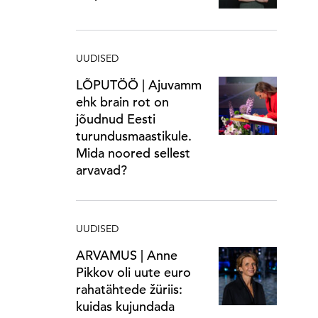
UUDISED
LÕPUTÖÖ | Ajuvamm
ehk brain rot on
jõudnud Eesti
turundusmaastikule.
Mida noored sellest
arvavad?
UUDISED
ARVAMUS | Anne
Pikkov oli uute euro
rahatähtede žüriis:
kuidas kujundada