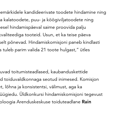
õbemärkidele kandideerivate toodete hindamine ning
 ja kalatoodete, puu- ja köögiviljatoodete ning
mesel hindamispäeval saime proovida palju
kvaliteediga tooteid. Usun, et ka teise päeva
elt põnevad. Hindamiskomisjoni paneb kindlasti
 tuleb parim valida 21 toote hulgast,“ ütles
luvad toitumisteadlased, kaubanduskettide
ised toiduvaldkonnaga seotud inimesed. Komisjon
 lõhna ja konsistentsi, välimust, aga ka
 müügiedu. Üldkonkursi hindamiskomisjoni tegevust
hnoloogia Arenduskeskuse toiduteadlane
Rain