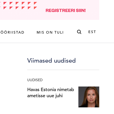
Otsi
EST
TÖÖRIISTAD
MIS ON TULI
ENG
EST
Viimased uudised
UUDISED
Havas Estonia nimetab
ametisse uue juhi