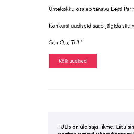
Ühtekokku osaleb tänavu Eesti Parim
Konkursi uudiseid saab jälgida siit:
Silja Oja, TULI
Kõik uudised
TULIs on üle saja liikme. Liitu si
suurima turunduskogukonnaga