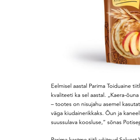
Eelmisel aastal Parima Toiduaine t
kvaliteeti ka sel aastal. „Kaera-õun
– tootes on nisujahu asemel kasutat
väga kiudainerikkaks. Õun ja kane
suussulava koosluse,“ sõnas Potise
Parima kastme tiitli võitnud Salvest