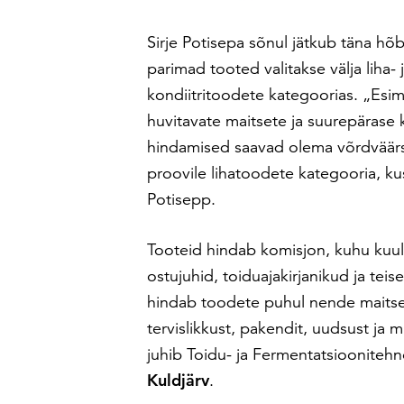
Sirje Potisepa sõnul jätkub täna h
parimad tooted valitakse välja liha-
kondiitritoodete kategoorias. „Esi
huvitavate maitsete ja suurepärase 
hindamised saavad olema võrdväärs
proovile lihatoodete kategooria, kus
Potisepp.
Tooteid hindab komisjon, kuhu kuu
ostujuhid, toiduajakirjanikud ja te
hindab toodete puhul nende maitset,
tervislikkust, pakendit, uudsust ja
juhib Toidu- ja Fermentatsioonite
Kuldjärv
.