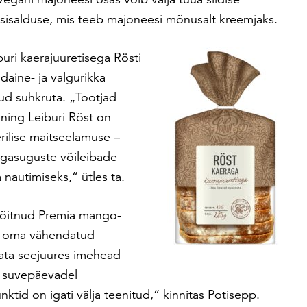
i sisalduse, mis teeb majoneesi mõnusalt kreemjaks.
buri kaerajuuretisega Rösti
daine- ja valgurikka
tud suhkruta. „Tootjad
 ning Leiburi Röst on
rilise maitseelamuse –
igasuguste võileibade
nautimiseks,“ ütles ta.
võitnud Premia mango-
lma oma vähendatud
ata seejuures imehead
l suvepäevadel
tid on igati välja teenitud,“ kinnitas Potisepp.