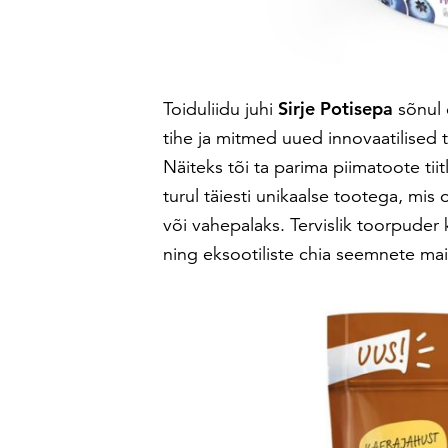
Toiduliidu juhi
Sirje Potisepa
sõnul 
tihe ja mitmed uued innovaatilised t
Näiteks tõi ta parima piimatoote tii
turul täiesti unikaalse tootega, mi
või vahepalaks. Tervislik toorpude
ning eksootiliste chia seemnete mai