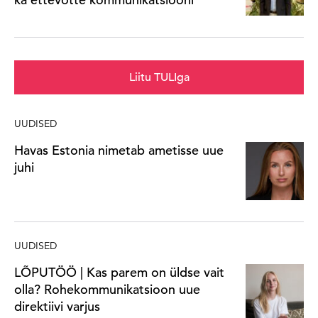
Liitu TULIga
UUDISED
Havas Estonia nimetab ametisse uue
juhi
UUDISED
LÕPUTÖÖ | Kas parem on üldse vait
olla? Rohekommunikatsioon uue
direktiivi varjus