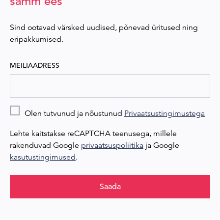
samm ees
Sind ootavad värsked uudised, põnevad üritused ning
eripakkumised.
MEILIAADRESS
Olen tutvunud ja nõustunud
Privaatsustingimustega
Lehte kaitstakse reCAPTCHA teenusega, millele
rakenduvad Google
privaatsuspoliitika
ja Google
kasutustingimused
.
Saada