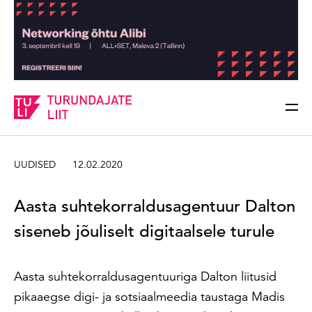
Sisesta märksõna
Otsi
UUDISED
12.02.2020
Aasta suhtekorraldusagentuur Dalton
siseneb jõuliselt digitaalsele turule
Aasta suhtekorraldusagentuuriga Dalton liitusid
pikaaegse digi- ja sotsiaalmeedia taustaga Madis