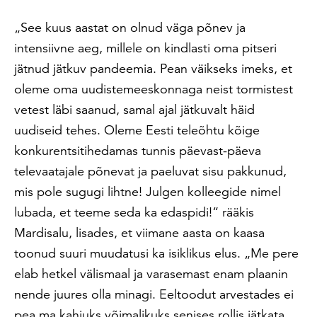
„See kuus aastat on olnud väga põnev ja
intensiivne aeg, millele on kindlasti oma pitseri
jätnud jätkuv pandeemia. Pean väikseks imeks, et
oleme oma uudistemeeskonnaga neist tormistest
vetest läbi saanud, samal ajal jätkuvalt häid
uudiseid tehes. Oleme Eesti teleõhtu kõige
konkurentsitihedamas tunnis päevast-päeva
televaatajale põnevat ja paeluvat sisu pakkunud,
mis pole sugugi lihtne! Julgen kolleegide nimel
lubada, et teeme seda ka edaspidi!“ rääkis
Mardisalu, lisades, et viimane aasta on kaasa
toonud suuri muudatusi ka isiklikus elus. „Me pere
elab hetkel välismaal ja varasemast enam plaanin
nende juures olla minagi. Eeltoodut arvestades ei
pea ma kahjuks võimalikuks senises rollis jätkata.