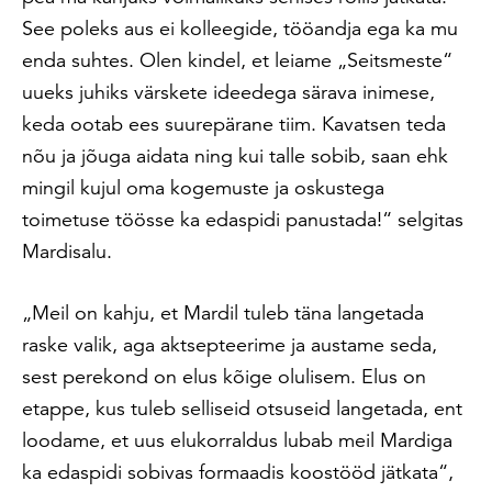
See poleks aus ei kolleegide, tööandja ega ka mu
enda suhtes. Olen kindel, et leiame „Seitsmeste“
uueks juhiks värskete ideedega särava inimese,
keda ootab ees suurepärane tiim. Kavatsen teda
nõu ja jõuga aidata ning kui talle sobib, saan ehk
mingil kujul oma kogemuste ja oskustega
toimetuse töösse ka edaspidi panustada!“ selgitas
Mardisalu.
„Meil on kahju, et Mardil tuleb täna langetada
raske valik, aga aktsepteerime ja austame seda,
sest perekond on elus kõige olulisem. Elus on
etappe, kus tuleb selliseid otsuseid langetada, ent
loodame, et uus elukorraldus lubab meil Mardiga
ka edaspidi sobivas formaadis koostööd jätkata“,