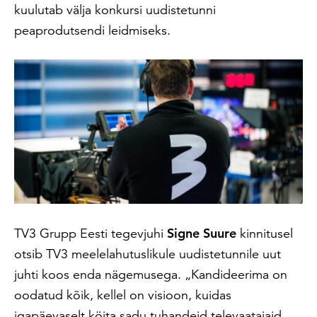
kuulutab välja konkursi uudistetunni
peaprodutsendi leidmiseks.
TV3 Grupp Eesti tegevjuhi
Signe Suure
kinnitusel
otsib TV3 meelelahutuslikule uudistetunnile uut
juhti koos enda nägemusega. „Kandideerima on
oodatud kõik, kellel on visioon, kuidas
igapäevaselt köita sadu tuhandeid televaatajaid,