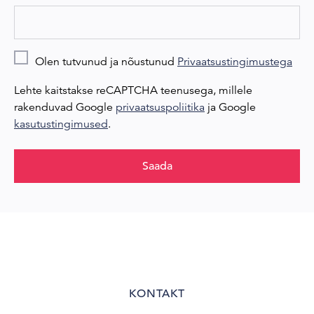
Olen tutvunud ja nõustunud
Privaatsustingimustega
Lehte kaitstakse reCAPTCHA teenusega, millele
rakenduvad Google
privaatsuspoliitika
ja Google
kasutustingimused
.
Saada
KONTAKT