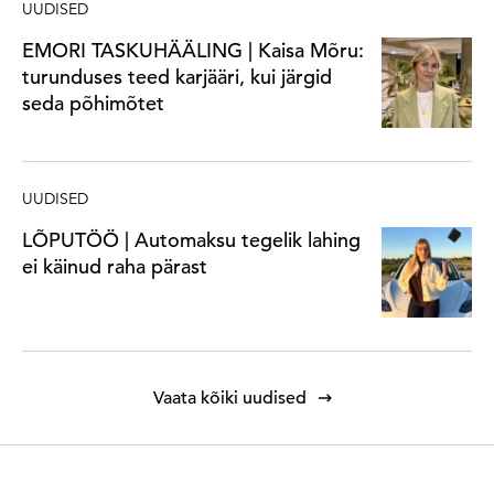
UUDISED
EMORI TASKUHÄÄLING | Kaisa Mõru:
turunduses teed karjääri, kui järgid
seda põhimõtet
UUDISED
LÕPUTÖÖ | Automaksu tegelik lahing
ei käinud raha pärast
Vaata kõiki uudised