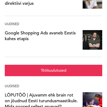
direktiivi varjus
UUDISED
Google Shopping Ads avaneb Eestis
kahes etapis
Töökuulutused
UUDISED
LÕPUTÖÖ | Ajuvamm ehk brain rot
on jõudnud Eesti turundusmaastikule.
Mida noored sellest arvavad?