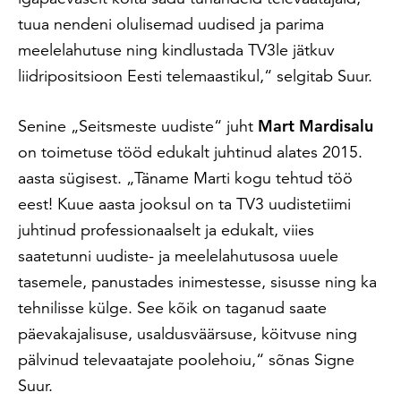
tuua nendeni olulisemad uudised ja parima
meelelahutuse ning kindlustada TV3le jätkuv
liidripositsioon Eesti telemaastikul,“ selgitab Suur.
Senine „Seitsmeste uudiste“ juht
Mart Mardisalu
on toimetuse tööd edukalt juhtinud alates 2015.
aasta sügisest. „Täname Marti kogu tehtud töö
eest! Kuue aasta jooksul on ta TV3 uudistetiimi
juhtinud professionaalselt ja edukalt, viies
saatetunni uudiste- ja meelelahutusosa uuele
tasemele, panustades inimestesse, sisusse ning ka
tehnilisse külge. See kõik on taganud saate
päevakajalisuse, usaldusväärsuse, köitvuse ning
pälvinud televaatajate poolehoiu,“ sõnas Signe
Suur.