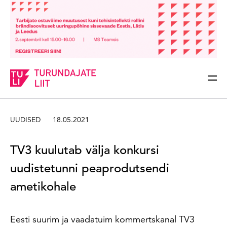
Sisesta märksõna
Otsi
UUDISED
18.05.2021
TV3 kuulutab välja konkursi
uudistetunni peaprodutsendi
ametikohale
Eesti suurim ja vaadatuim kommertskanal TV3