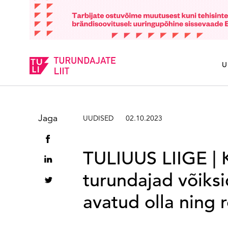
Sisesta märksõna
U
Jaga
UUDISED
02.10.2023
TULIUUS LIIGE | 
turundajad võiks
avatud olla ning