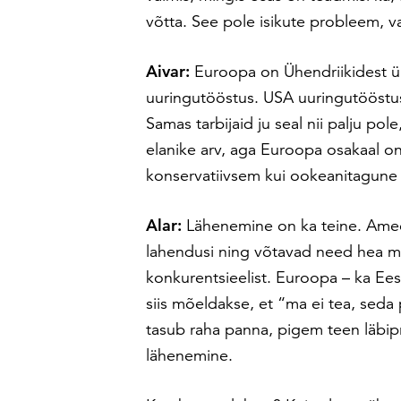
võtta. See pole isikute probleem,
Aivar:
Euroopa on Ühendriikidest ü
uuringutööstus. USA uuringutööst
Samas tarbijaid ju seal nii palju po
elanike arv, aga Euroopa osakaal o
konservatiivsem kui ookeanitagune
Alar:
Lähenemine on ka teine. Amee
lahendusi ning võtavad need hea me
konkurentsieelist. Euroopa – ka Ees
siis mõeldakse, et “ma ei tea, seda 
tasub raha panna, pigem teen läbipr
lähenemine.