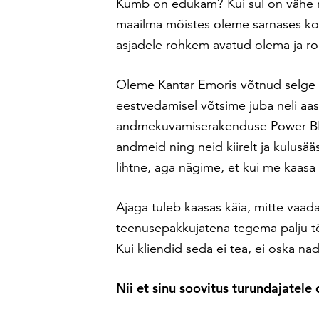
Kumb on edukam? Kui sul on vähe rah
maailma mõistes oleme sarnases kon
asjadele rohkem avatud olema ja 
Oleme Kantar Emoris võtnud selge s
eestvedamisel võtsime juba neli aas
andmekuvamiserakenduse Power BI
andmeid ning neid kiirelt ja kulusääs
lihtne, aga nägime, et kui me kaasa 
Ajaga tuleb kaasas käia, mitte vaad
teenusepakkujatena tegema palju töö
Kui kliendid seda ei tea, ei oska na
Nii et sinu soovitus turundajatele 