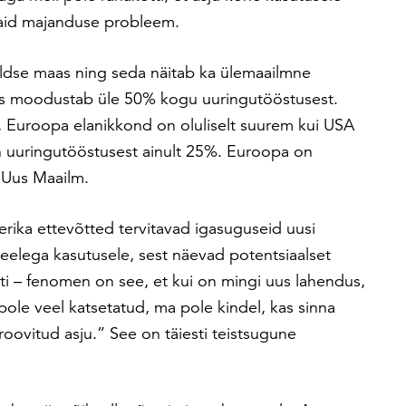
 vaid majanduse probleem.
ldse maas ning seda näitab ka ülemaailmne
us moodustab üle 50% kogu uuringutööstusest.
le, Euroopa elanikkond on oluliselt suurem kui USA
n uuringutööstusest ainult 25%. Euroopa on
 Uus Maailm.
rika ettevõtted tervitavad igasuguseid uusi
elega kasutusele, sest näevad potentsiaalset
ti – fenomen on see, et kui on mingi uus lahendus,
pole veel katsetatud, ma pole kindel, kas sinna
oovitud asju.” See on täiesti teistsugune