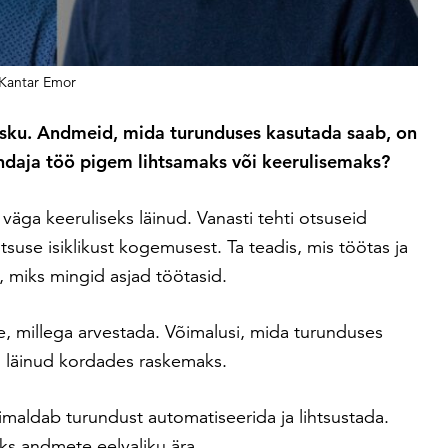
 Kantar Emor
ku. Andmeid, mida turunduses kasutada saab, on
ndaja töö pigem lihtsamaks või keerulisemaks?
väga keeruliseks läinud. Vanasti tehti otsuseid
suse isiklikust kogemusest. Ta teadis, mis töötas ja
, miks mingid asjad töötasid.
e, millega arvestada. Võimalusi, mida turunduses
on läinud kordades raskemaks.
maldab turundust automatiseerida ja lihtsustada.
ks andmete eelvaliku ära.