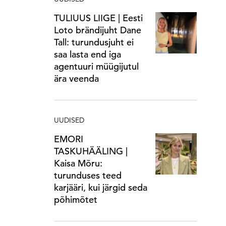
TULIUUS LIIGE | Eesti
Loto brändijuht Dane
Tall: turundusjuht ei
saa lasta end iga
agentuuri müügijutul
ära veenda
UUDISED
EMORI
TASKUHÄÄLING |
Kaisa Mõru:
turunduses teed
karjääri, kui järgid seda
põhimõtet