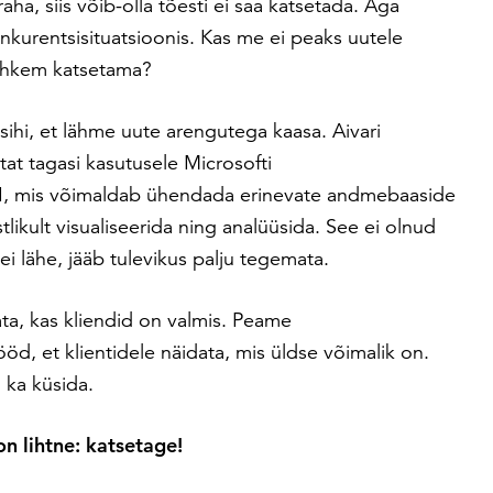
a, siis võib-olla tõesti ei saa katsetada. Aga
kurentsisituatsioonis. Kas me ei peaks uutele
rohkem katsetama?
ihi, et lähme uute arengutega kaasa. Aivari
tat tagasi kasutusele Microsofti
, mis võimaldab ühendada erinevate andmebaaside
tlikult visualiseerida ning analüüsida. See ei olnud
ei lähe, jääb tulevikus palju tegemata.
ata, kas kliendid on valmis. Peame
d, et klientidele näidata, mis üldse võimalik on.
d ka küsida.
on lihtne: katsetage!