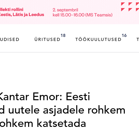
18
16
UDISED
ÜRITUSED
TÖÖKUULUTUSED
Kantar Emor: Eesti
id uutele asjadele rohkem
 rohkem katsetada