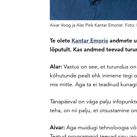
Aivar Voog ja Alar Pink Kantar Emorist. Foto:
Te olete
Kantar Emoris
andmete us
lõputult. Kas andmed teevad turu
Alar:
Vastus on see, et turundus on 
kõhutunde pealt ehk inimene tegi ot
mis mitte. Aga ta ei teadnud kunagi
Tänapäeval on väga palju infopunkt
teha, on nii palju, et otsustamine 
Aivar:
Aga muidugi tehnoloogia või
Teatud programmid teevad sinu jao