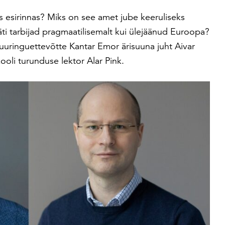
s esirinnas? Miks on see amet jube keeruliseks
äti tarbijad pragmaatilisemalt kui ülejäänud Euroopa?
, uuringuettevõtte Kantar Emor ärisuuna juht Aivar
kooli turunduse lektor Alar Pink.