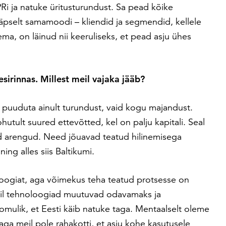
PRi ja natuke üritusturundust. Sa pead kõike
äpselt samamoodi – kliendid ja segmendid, kellele
ma, on läinud nii keeruliseks, et pead asju ühes
esirinnas. Millest meil vajaka jääb?
 ei puuduta ainult turundust, vaid kogu majandust.
utult suured ettevõtted, kel on palju kapitali. Seal
d arengud. Need jõuavad teatud hilinemisega
ng alles siis Baltikumi.
oogiat, aga võimekus teha teatud protsesse on
 mil tehnoloogiad muutuvad odavamaks ja
omulik, et Eesti käib natuke taga. Mentaalselt oleme
aga meil pole rahakotti, et asju kohe kasutusele