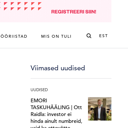
Otsi
EST
TÖÖRIISTAD
MIS ON TULI
ENG
EST
Viimased uudised
UUDISED
EMORI
TASKUHÄÄLING | Ott
Raidla: investor ei
hinda ainult numbreid,
vaid ka ettevõtte