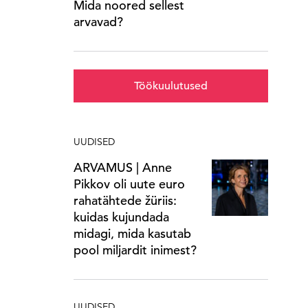
Mida noored sellest
arvavad?
Töökuulutused
UUDISED
ARVAMUS | Anne
Pikkov oli uute euro
rahatähtede žüriis:
kuidas kujundada
midagi, mida kasutab
pool miljardit inimest?
UUDISED