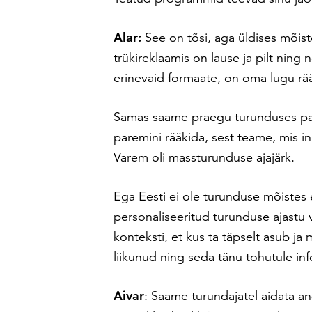
Alar:
See on tõsi, aga üldises mõiste
trükireklaamis on lause ja pilt ning n
erinevaid formaate, on oma lugu r
Samas saame praegu turunduses pa
paremini rääkida, sest teame, mis i
Varem oli massturunduse ajajärk.
Ega Eesti ei ole turunduse mõistes 
personaliseeritud turunduse ajastu 
konteksti, et kus ta täpselt asub j
liikunud ning seda tänu tohutule inf
Aivar
: Saame turundajatel aidata an