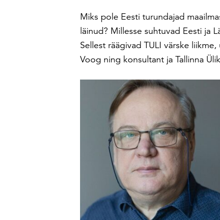
Miks pole Eesti turundajad maailma
läinud? Millesse suhtuvad Eesti ja L
Sellest räägivad TULI värske liikme
Voog ning konsultant ja Tallinna Üli