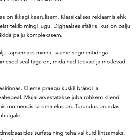
s on ikkagi keerulisem. Klassikalises reklaamis ehk
eist tekib mingi lugu. Digitaalses sfääris, kus on palju
ääkida palju komplekssem.
lju täpsemaks minna, saame segmentidega
nimesed seal taga on, mida nad teevad ja mõtlevad.
esirinnas. Oleme praegu kuskil brändi ja
vahepeal. Mujal arvestatakse juba rohkem kliendi
a mis momendis ta oma elus on. Turundus on edasi
ohulgale.
dmebaasides surfata ning teha valikuid lihtsamaks,