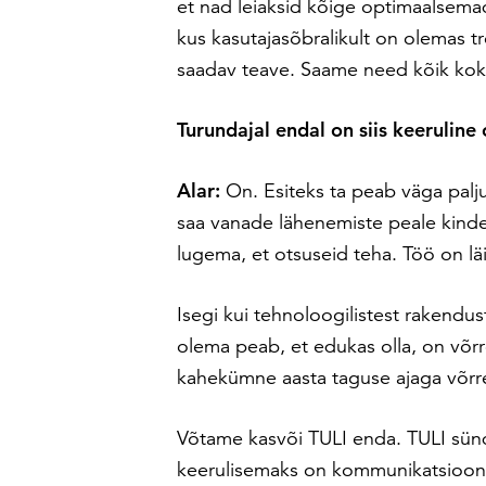
et nad leiaksid kõige optimaalse
kus kasutajasõbralikult on olemas t
saadav teave. Saame need kõik kok
Turundajal endal on siis keeruline
Alar:
On. Esiteks ta peab väga palj
saa vanade lähenemiste peale kindel 
lugema, et otsuseid teha. Töö on l
Isegi kui tehnoloogilistest rakendus
olema peab, et edukas olla, on võr
kahekümne aasta taguse ajaga võrr
Võtame kasvõi TULI enda. TULI sündi
keerulisemaks on kommunikatsioon lä