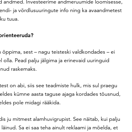
mad andmed. Investeerime andmeruumide loomisesse,
rendi- ja võrdlusuuringute info ning ka avaandmetest
ku tuua.
 orienteeruda?
u õppima, sest – nagu teisteski valdkondades – ei
olla. Pead palju jälgima ja erinevaid uuringuid
äinud raskemaks.
test on abi, siis see teadmiste hulk, mis sul praegu
reldes kümne aasta taguse ajaga kordades tõusnud,
eldes pole midagi rääkida.
s ju mitmest alamhuvigrupist. See näitab, kui palju
inud. Sa ei saa teha ainult reklaami ja mõelda, et