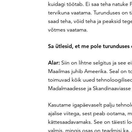
kuidagi töötab. Ei saa teha natuke 
tervikuna vaatama. Turunduses on t
saad teha, võid teha ja peaksid tege
võtmes vaatama.
Sa ütlesid, et me pole turunduses 
Alar:
Siin on lihtne selgitus ja see
Maailmas juhib Ameerika. Seal on toh
toimuvad kõik uued tehnoloogilise
Madalmaadesse ja Skandinaaviasse ni
Kasutame igapäevaselt palju tehnol
ajalise viitega, sest peab ootama,
kättesaadavamaks. See on täiesti lo
valmis, mingis osas on teadmisi ka, 