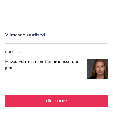
Viimased uudised
UUDISED
Havas Estonia nimetab ametisse uue
juhi
Liitu TULIga