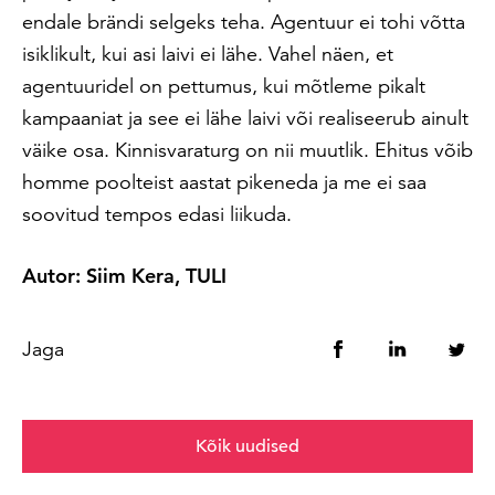
endale brändi selgeks teha. Agentuur ei tohi võtta
isiklikult, kui asi laivi ei lähe. Vahel näen, et
agentuuridel on pettumus, kui mõtleme pikalt
kampaaniat ja see ei lähe laivi või realiseerub ainult
väike osa.
Kinnisvaraturg on nii muutlik. Ehitus võib
homme poolteist aastat pikeneda ja me ei saa
soovitud tempos edasi liikuda.
Autor: Siim Kera, TULI
Jaga
Kõik uudised