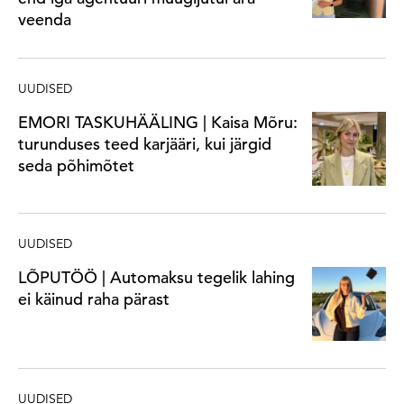
veenda
UUDISED
EMORI TASKUHÄÄLING | Kaisa Mõru:
turunduses teed karjääri, kui järgid
seda põhimõtet
UUDISED
LÕPUTÖÖ | Automaksu tegelik lahing
ei käinud raha pärast
UUDISED