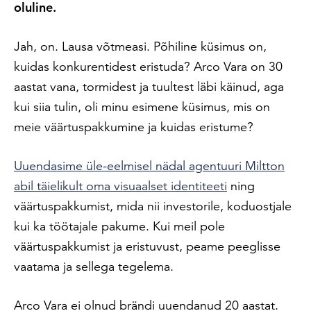
oluline.
Jah, on. Lausa võtmeasi. Põhiline küsimus on,
kuidas konkurentidest eristuda? Arco Vara on 30
aastat vana, tormidest ja tuultest
läbi käinud, aga
kui siia tulin, oli minu esimene küsimus, mis on
meie väärtuspakkumine ja kuidas eristume?
Uuendasime üle-eelmisel nädal agentuuri Miltton
abil täielikult oma visuaalset identiteeti
ning
väärtuspakkumist, mida nii investorile, koduostjale
kui ka töötajale pakume. Kui meil pole
väärtuspakkumist ja eristuvust, peame peeglisse
vaatama ja sellega tegelema.
Arco Vara ei olnud brändi uuendanud 20 aastat.