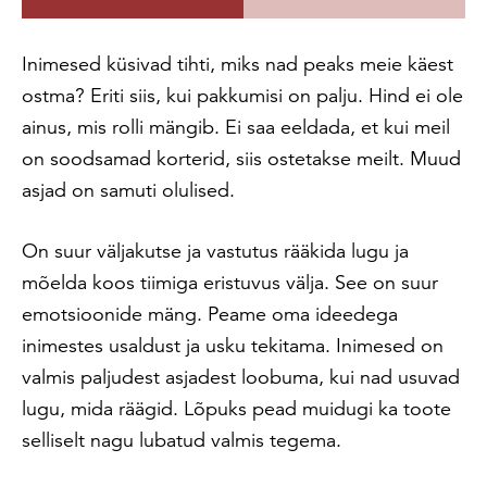
Inimesed küsivad tihti, miks nad peaks meie käest
ostma? Eriti siis, kui pakkumisi on palju. Hind ei ole
ainus, mis rolli mängib. Ei saa eeldada, et kui meil
on soodsamad korterid, siis ostetakse meilt. Muud
asjad on samuti olulised.
On suur väljakutse ja vastutus rääkida lugu ja
mõelda koos tiimiga eristuvus välja. See on suur
emotsioonide mäng. Peame oma ideedega
inimestes usaldust ja usku tekitama. Inimesed on
valmis paljudest asjadest loobuma, kui nad usuvad
lugu, mida räägid. Lõpuks pead muidugi ka toote
selliselt nagu lubatud valmis tegema.