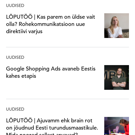
UUDISED
LÕPUTÖÖ | Kas parem on üldse vait
olla? Rohekommunikatsioon uue
direktiivi varjus
UUDISED
Google Shopping Ads avaneb Eestis
kahes etapis
UUDISED
LÕPUTÖÖ | Ajuvamm ehk brain rot
on jõudnud Eesti turundusmaastikule.
Mida noored sellest arvavad?