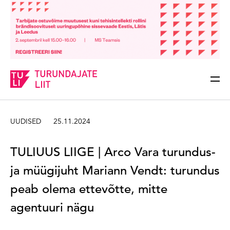
Sisesta märksõna
Otsi
UUDISED
25.11.2024
TULIUUS LIIGE | Arco Vara turundus-
ja müügijuht Mariann Vendt: turundus
peab olema ettevõtte, mitte
agentuuri nägu