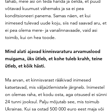
tahab, meie asi on teda harida ja öelda, et puud
võtavad kuumust vähemaks ja sa ei pea
konditsioneeri panema. Samas näen, et kui
inimesed tulevad uude koju, siis nad saavad aru, et
ei pea olema mere- ja vanalinnavaade, vaid asi
toimib, kui on hea toode.
Mind alati ajavad kinnisvaraturu arvamuslood
muigama, üks ütleb, et kohe tuleb krahh, teine
ütleb, et kõik hästi.
Ma arvan, et kinnisvarast rääkivad inimesed
katsetavad, mis väljaütlemistele järgneb. Inimestel
on olemas raha, et kodu osta, aga otsused ei sünni
24 tunni jooksul. Palju mõjutab see, mis toimub
Ukrainas. Kui sa ostad 500 000 euro eest maja või