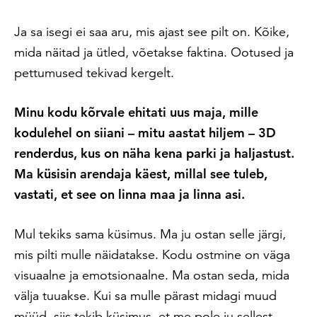
Ja sa isegi ei saa aru, mis ajast see pilt on. Kõike,
mida näitad ja ütled, võetakse faktina. Ootused ja
pettumused tekivad kergelt.
Minu kodu kõrvale ehitati uus maja, mille
kodulehel on siiani – mitu aastat hiljem – 3D
renderdus, kus on näha kena parki ja haljastust.
Ma küsisin arendaja käest, millal see tuleb,
vastati, et see on linna maa ja linna asi.
Mul tekiks sama küsimus. Ma ju ostan selle järgi,
mis pilti mulle näidatakse. Kodu ostmine on väga
visuaalne ja emotsionaalne. Ma ostan seda, mida
välja tuuakse. Kui sa mulle pärast midagi muud
müüd, siis tekib küsimus, et me pole ju sellest