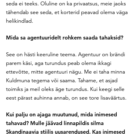
seda ei teeks. Oluline on ka privaatsus, meie jaoks
tähendab see seda, et korterid peavad olema väga
helikindlad.
Mida sa agentuuridelt rohkem saada tahaksid?
See on hästi keeruline teema. Agentuur on brändi
parem käsi, aga turundus peab olema ikkagi
ettevõtte, mitte agentuuri nägu. Me ei taha minna
Kuldmuna tegema või saama. Tahame, et asjad
toimiks ja meil oleks äge turundus. Kui keegi selle
eest pärast auhinna annab, on see tore lisaväärtus.
Kui palju on ajaga muutunud, mida inimesed
tahavad? Mulle jäävad linnapildis silma
Skandinaavia stiilis uusarendused. Kas inimesed