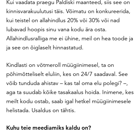
Kui vaadata praegu Paldiski maanteed, siis see on
kinnisvarakuulutusi täis. Võimatu on konkureerida,
kui teistel on allahindlus 20% või 30% või nad
lubavad hoopis sinu vana kodu ära osta.
Allahindlusralliga me ei ühine, meil on hea toode ja
ja see on õiglaselt hinnastatud.
Kindlasti on võtmeroll müügiinimesel, ta on
põhimõtteliselt eluliin, kes on 24/7 saadaval. See
võib tunduda ahistav – kas tal oma elu polegi? –,
aga ta suudab kõike tasakaalus hoida. Inimene, kes
meilt kodu ostab, saab igal hetkel müügiinimesele
helistada. Usaldus on tähtis.
Kuhu teie meediamiks kaldu on?