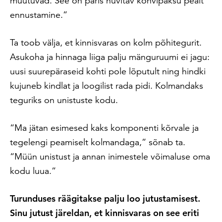
muutuvad. See on päris huvitav kohvipaksu pealt
ennustamine.”
Ta toob välja, et kinnisvaras on kolm põhitegurit.
Asukoha ja hinnaga liiga palju mänguruumi ei jagu:
uusi suurepäraseid kohti pole lõputult ning hindki
kujuneb kindlat ja loogilist rada pidi. Kolmandaks
teguriks on unistuste kodu.
“Ma jätan esimesed kaks komponenti kõrvale ja
tegelengi peamiselt kolmandaga,” sõnab ta.
“Müün unistust ja annan inimestele võimaluse oma
kodu luua.”
Turunduses räägitakse palju loo jutustamisest.
Sinu jutust järeldan, et kinnisvaras on see eriti