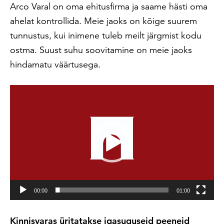
Arco Varal on oma ehitusfirma ja saame hästi oma
ahelat kontrollida. Meie jaoks on kõige suurem
tunnustus, kui inimene tuleb meilt järgmist kodu
ostma. Suust suhu soovitamine on meie jaoks
hindamatu väärtusega.
Videoesitaja
00:00
01:00
Kinnisvaras üritatakse igasuguseid peeneid