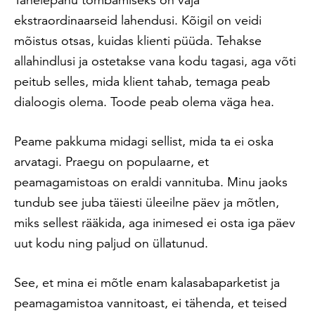
ekstraordinaarseid lahendusi. Kõigil on veidi
mõistus otsas, kuidas klienti püüda. Tehakse
allahindlusi ja ostetakse vana kodu tagasi, aga võti
peitub selles, mida klient tahab, temaga peab
dialoogis olema. Toode peab olema väga hea.
Peame pakkuma midagi sellist, mida ta ei oska
arvatagi. Praegu on populaarne, et
peamagamistoas on eraldi vannituba. Minu jaoks
tundub see juba täiesti üleeilne päev ja mõtlen,
miks sellest rääkida, aga inimesed ei osta iga päev
uut kodu ning paljud on üllatunud.
See, et mina ei mõtle enam kalasabaparketist ja
peamagamistoa vannitoast, ei tähenda, et teised