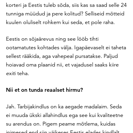
korteri ja Eestis tuleb sõda, siis kas sa saad selle 24
tunniga müüdud ja pere kolitud? Selliseid mõtteid
kuulen oluliselt rohkem kui seda, et pole raha.
Eestis on sõjaärevus ning see lööb tihti
ootamatutes kohtades välja. Igapäevaselt ei taheta
sellest rääkida, aga vahepeal pursatakse. Paljud
hoiavad oma plaanid nii, et vajadusel saaks kiire
exit
i teha.
Nii et on tunda reaalset hirmu?
Jah. Tarbijakindlus on ka aegade madalaim. Seda
ei muuda ükski allahindlus ega see kui kvaliteetne
su arendus on. Pigem peame mõtlema, kuidas
inimesed end siin väikeses Eestis elades kindlalt