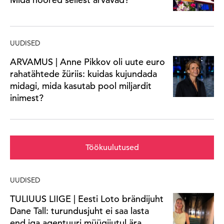
UUDISED
ARVAMUS | Anne Pikkov oli uute euro
rahatähtede žüriis: kuidas kujundada
midagi, mida kasutab pool miljardit
inimest?
Töökuulutused
UUDISED
TULIUUS LIIGE | Eesti Loto brändijuht
Dane Tall: turundusjuht ei saa lasta
end iga agentuuri müügijutul ära