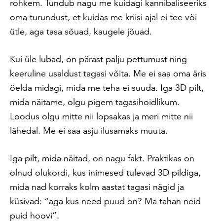
rohkem. Tundub nagu me kuidagi kannibaliseeriks
oma turundust, et kuidas me kriisi ajal ei tee või
ütle, aga tasa sõuad, kaugele jõuad.
Kui üle lubad, on pärast palju pettumust ning
keeruline usaldust tagasi võita. Me ei saa oma äris
öelda midagi, mida me teha ei suuda. Iga 3D pilt,
mida näitame, olgu pigem tagasihoidlikum.
Loodus olgu mitte nii lopsakas ja meri mitte nii
lähedal. Me ei saa asju ilusamaks muuta.
Iga pilt, mida näitad, on nagu fakt. Praktikas on
olnud olukordi, kus inimesed tulevad 3D pildiga,
mida nad korraks kolm aastat tagasi nägid ja
küsivad: “aga kus need puud on? Ma tahan neid
puid hoovi”.