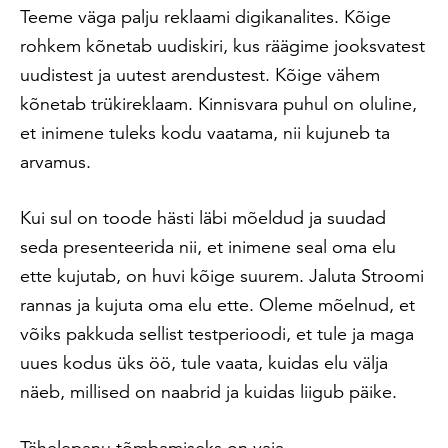
Teeme väga palju reklaami digikanalites. Kõige
rohkem kõnetab uudiskiri, kus räägime jooksvatest
uudistest ja uutest arendustest. Kõige vähem
kõnetab trükireklaam. Kinnisvara puhul on oluline,
et inimene tuleks kodu vaatama, nii kujuneb ta
arvamus.
Kui sul on toode hästi läbi mõeldud ja suudad
seda presenteerida nii, et inimene seal oma elu
ette kujutab, on huvi kõige suurem. Jaluta Stroomi
rannas ja kujuta oma elu ette. Oleme mõelnud, et
võiks pakkuda sellist testperioodi, et tule ja maga
uues kodus üks öö, tule vaata, kuidas elu välja
näeb, millised on naabrid ja kuidas liigub päike.
Tähelepanu tõmbamiseks on vaja