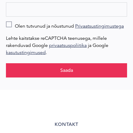
Olen tutvunud ja nõustunud
Privaatsustingimustega
Lehte kaitstakse reCAPTCHA teenusega, millele
rakenduvad Google
privaatsuspoliitika
ja Google
kasutustingimused
.
Saada
KONTAKT