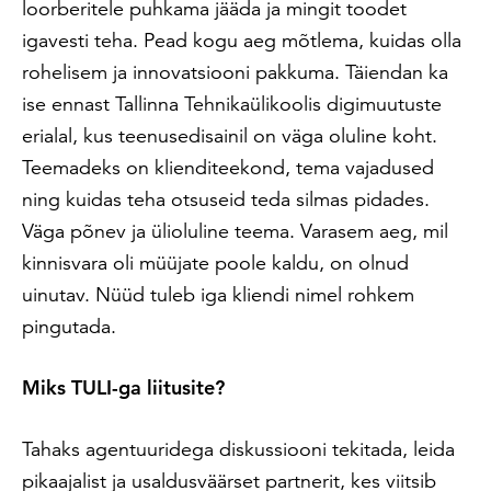
loorberitele puhkama jääda ja mingit toodet
igavesti teha. Pead kogu aeg mõtlema, kuidas olla
rohelisem ja innovatsiooni pakkuma. Täiendan ka
ise ennast Tallinna Tehnikaülikoolis digimuutuste
erialal, kus teenusedisainil on väga oluline koht.
Teemadeks on klienditeekond, tema vajadused
ning kuidas teha otsuseid teda silmas pidades.
Väga põnev ja ülioluline teema. Varasem aeg, mil
kinnisvara oli müüjate poole kaldu, on olnud
uinutav. Nüüd tuleb iga kliendi nimel rohkem
pingutada.
Miks TULI-ga liitusite?
Tahaks agentuuridega diskussiooni tekitada, leida
pikaajalist ja usaldusväärset partnerit, kes viitsib