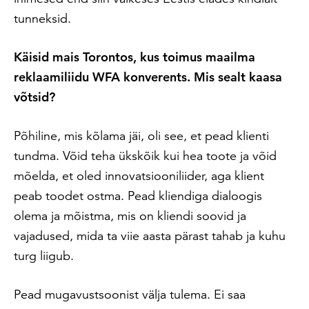
tunneksid.
Käisid mais Torontos, kus toimus maailma
reklaamiliidu WFA konverents. Mis sealt kaasa
võtsid?
Põhiline, mis kõlama jäi, oli see, et pead klienti
tundma. Võid teha ükskõik kui hea toote ja võid
mõelda, et oled innovatsiooniliider, aga klient
peab toodet ostma. Pead kliendiga dialoogis
olema ja mõistma, mis on kliendi soovid ja
vajadused, mida ta viie aasta pärast tahab ja kuhu
turg liigub.
Pead mugavustsoonist välja tulema. Ei saa