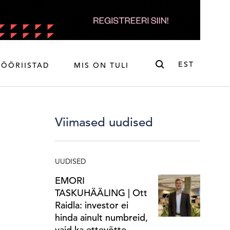
Otsi
EST
TÖÖRIISTAD
MIS ON TULI
ENG
EST
Viimased uudised
UUDISED
EMORI
TASKUHÄÄLING | Ott
Raidla: investor ei
hinda ainult numbreid,
vaid ka ettevõtte