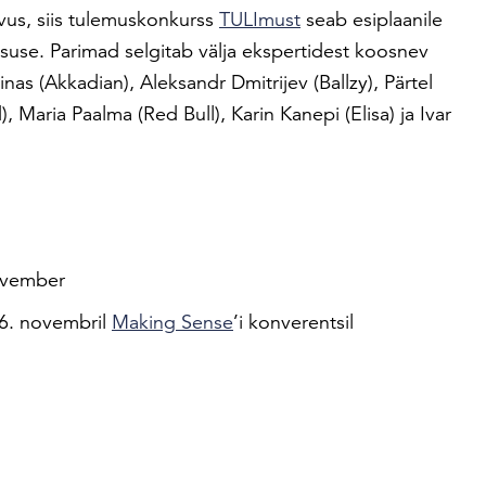
us, siis tulemuskonkurss
TULImust
seab esiplaanile
vsuse. Parimad selgitab välja ekspertidest koosnev
nas (Akkadian), Aleksandr Dmitrijev (Ballzy), Pärtel
 Maria Paalma (Red Bull), Karin Kanepi (Elisa) ja Ivar
november
6. novembril
Making Sense
’i konverentsil