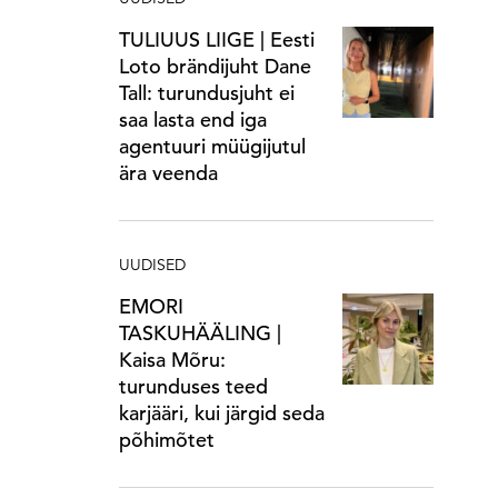
TULIUUS LIIGE | Eesti
Loto brändijuht Dane
Tall: turundusjuht ei
saa lasta end iga
agentuuri müügijutul
ära veenda
UUDISED
EMORI
TASKUHÄÄLING |
Kaisa Mõru:
turunduses teed
karjääri, kui järgid seda
põhimõtet