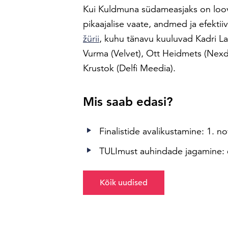
Kui Kuldmuna südameasjaks on loov
pikaajalise vaate, andmed ja efektii
žürii
, kuhu tänavu kuuluvad Kadri Lai
Vurma (Velvet), Ott Heidmets (Nexd),
Krustok (Delfi Meedia).
Mis saab edasi?
Finalistide avalikustamine: 1. 
TULImust auhindade jagamine: 
Kõik uudised