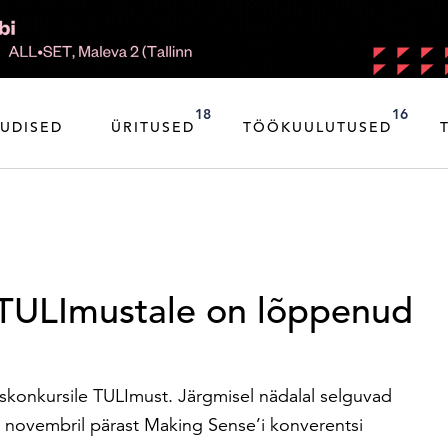
18
16
UDISED
ÜRITUSED
TÖÖKUULUTUSED
 TULImustale on lõppenud
skonkursile TULImust. Järgmisel nädalal selguvad
6. novembril pärast Making Sense’i konverentsi