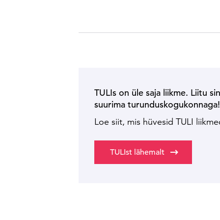
TULIs on üle saja liikme. Liitu si
suurima turunduskogukonnaga
Loe siit, mis hüvesid TULI liikm
TULIst lähemalt