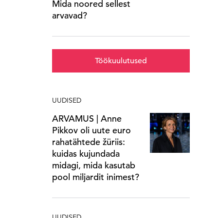
Mida noored sellest
arvavad?
Töökuulutused
UUDISED
ARVAMUS | Anne
Pikkov oli uute euro
rahatähtede žüriis:
kuidas kujundada
midagi, mida kasutab
pool miljardit inimest?
UUDISED