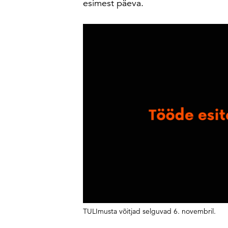
esimest päeva.
TULImusta võitjad selguvad 6. novembril.