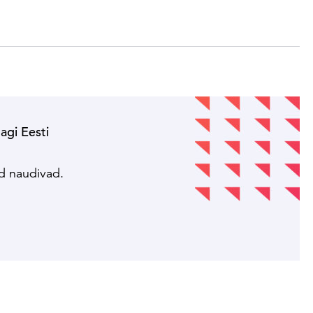
nagi Eesti
!
ed naudivad.