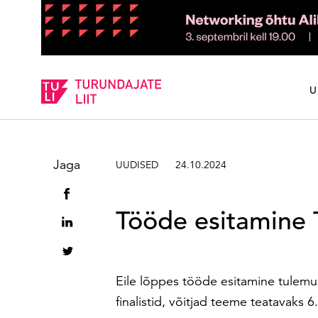
Sisesta märksõna
U
Jaga
UUDISED
24.10.2024
Tööde esitamine
Eile lõppes tööde esitamine tulemu
finalistid, võitjad teeme teatavaks 