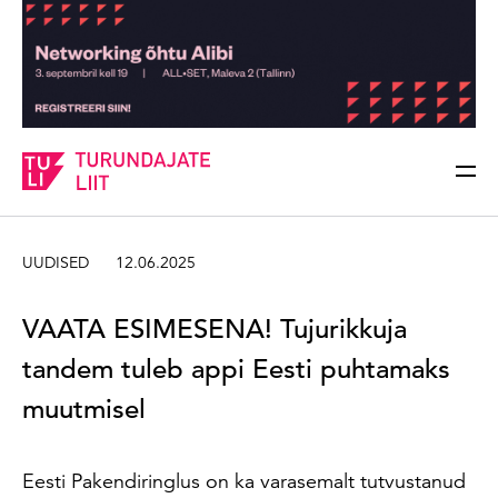
Sisesta märksõna
Otsi
UUDISED
12.06.2025
VAATA ESIMESENA! Tujurikkuja
tandem tuleb appi Eesti puhtamaks
muutmisel
Eesti Pakendiringlus on ka varasemalt tutvustanud