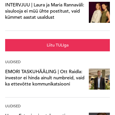
INTERVJUU | Laura ja Maria Rannaväli:
sisulooja ei müü ühte postitust, vaid
kümmet aastat usaldust
Liitu TULIga
UUDISED
EMORI TASKUHÄÄLING | Ott Raidla:
investor ei hinda ainult numbreid, vaid
ka ettevõtte kommunikatsiooni
UUDISED