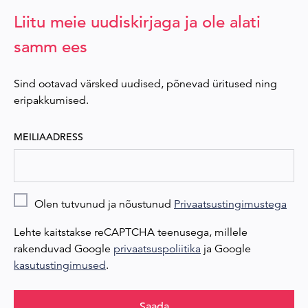
Liitu meie uudiskirjaga ja ole alati
samm ees
Sind ootavad värsked uudised, põnevad üritused ning
eripakkumised.
MEILIAADRESS
Olen tutvunud ja nõustunud
Privaatsustingimustega
Lehte kaitstakse reCAPTCHA teenusega, millele
rakenduvad Google
privaatsuspoliitika
ja Google
kasutustingimused
.
Saada