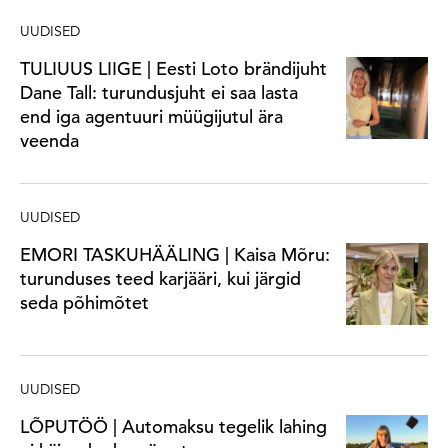
UUDISED
TULIUUS LIIGE | Eesti Loto brändijuht
Dane Tall: turundusjuht ei saa lasta
end iga agentuuri müügijutul ära
veenda
UUDISED
EMORI TASKUHÄÄLING | Kaisa Mõru:
turunduses teed karjääri, kui järgid
seda põhimõtet
UUDISED
LÕPUTÖÖ | Automaksu tegelik lahing