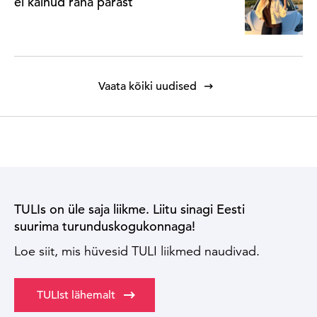
ei käinud raha pärast
Vaata kõiki uudised
TULIs on üle saja liikme. Liitu sinagi Eesti
suurima turunduskogukonnaga!
Loe siit, mis hüvesid TULI liikmed naudivad.
TULIst lähemalt