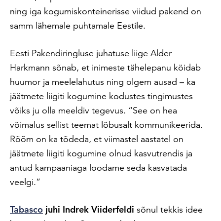
ning iga kogumiskonteinerisse viidud pakend on
samm lähemale puhtamale Eestile.
Eesti Pakendiringluse juhatuse liige Alder
Harkmann sõnab, et inimeste tähelepanu köidab
huumor ja meelelahutus ning olgem ausad – ka
jäätmete liigiti kogumine kodustes tingimustes
võiks ju olla meeldiv tegevus. “See on hea
võimalus sellist teemat lõbusalt kommunikeerida.
Rõõm on ka tõdeda, et viimastel aastatel on
jäätmete liigiti kogumine olnud kasvutrendis ja
antud kampaaniaga loodame seda kasvatada
veelgi.”
Tabasco
juhi Indrek Viiderfeldi
sõnul tekkis idee