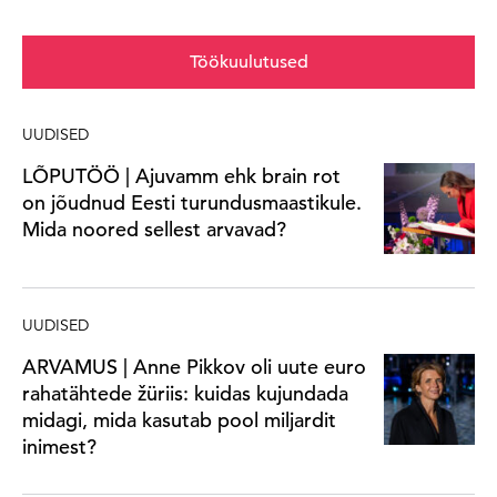
Töökuulutused
UUDISED
LÕPUTÖÖ | Ajuvamm ehk brain rot
on jõudnud Eesti turundusmaastikule.
Mida noored sellest arvavad?
UUDISED
ARVAMUS | Anne Pikkov oli uute euro
rahatähtede žüriis: kuidas kujundada
midagi, mida kasutab pool miljardit
inimest?