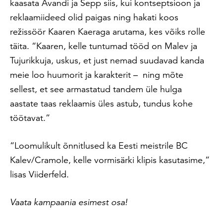
kaasata Avandi ja Sepp siis, kui kontseptsioon ja
reklaamiideed olid paigas ning hakati koos
režissöör Kaaren Kaeraga arutama, kes võiks rolle
täita. “Kaaren, kelle tuntumad tööd on Malev ja
Tujurikkuja, uskus, et just nemad suudavad kanda
meie loo huumorit ja karakterit – ning mõte
sellest, et see armastatud tandem üle hulga
aastate taas reklaamis üles astub, tundus kohe
töötavat.”
“Loomulikult õnnitlused ka Eesti meistrile BC
Kalev/Cramole, kelle vormisärki klipis kasutasime,”
lisas Viiderfeld.
Vaata kampaania esimest osa!