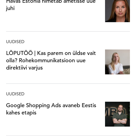
Havas Estonia nimetab ametisse uue
juhi
UUDISED
LÕPUTÖÖ | Kas parem on üldse vait
olla? Rohekommunikatsioon uue
direktiivi varjus
UUDISED
Google Shopping Ads avaneb Eestis
kahes etapis