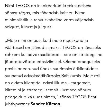
Nimi TEGOS on inspireeritud kreekakeelsest
sõnast
tégos
, mis tähendab kaitset. Nime
minimalistlik ja rahvusvaheline vorm väljendab
selgust, kiirust ja julgust.
„Meie nimi on uus, kuid meie meeskond ja
väärtused on jäänud samaks. TEGOS on tänaseks
rohkem kui advokaadibüroo – see on strateegiline
jõud ettevõtete edasiviimisel. Oleme praeguseks
positsioneerunud üheks suurimaks äriklientidele
suunatud advokaadibürooks Baltikumis. Meie roll
on aidata klientidel edasi liikuda – targemalt,
kiiremini ja strateegilisemalt. Just see sõnum
peegeldub ka uues nimes,” sõnas TEGOS Eesti
juhtivpartner
Sander Kärson.