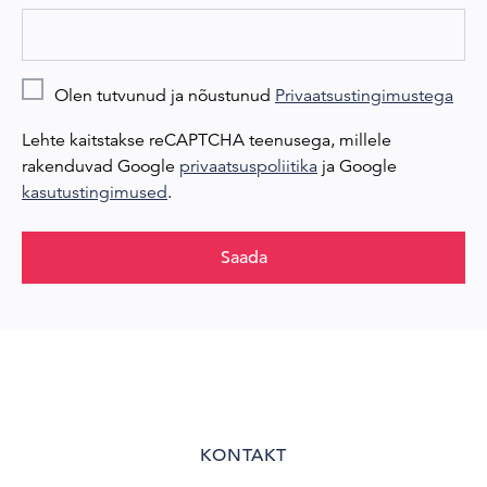
Olen tutvunud ja nõustunud
Privaatsustingimustega
Lehte kaitstakse reCAPTCHA teenusega, millele
rakenduvad Google
privaatsuspoliitika
ja Google
kasutustingimused
.
Saada
KONTAKT