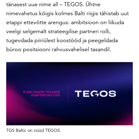
tänasest uue nime all – TEGOS. Ühtne
nimevahetus kõigis kolmes Balti riigis tähistab uut
etappi ettevõtte arengus: ambitsioon on liikuda
veelgi selgemalt strateegilise partneri rolli,
tugevdada piiriülest koostööd ja peegeldada
büroo positsiooni rahvusvahelisel tasandil.
TGS Baltic on nüüd TEGOS.