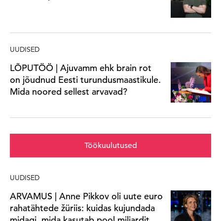
UUDISED
LÕPUTÖÖ | Ajuvamm ehk brain rot
on jõudnud Eesti turundusmaastikule.
Mida noored sellest arvavad?
Töökuulutused
UUDISED
ARVAMUS | Anne Pikkov oli uute euro
rahatähtede žüriis: kuidas kujundada
midagi, mida kasutab pool miljardit