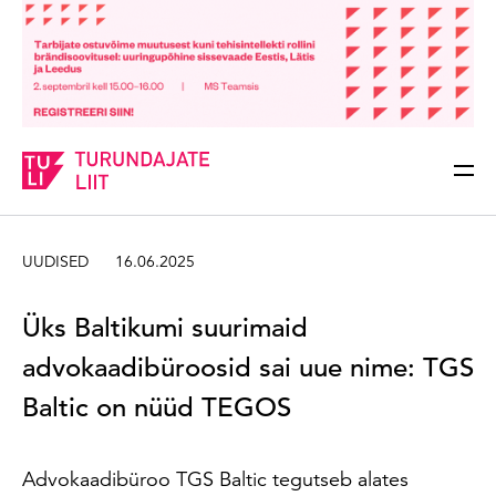
Sisesta märksõna
Otsi
UUDISED
16.06.2025
Üks Baltikumi suurimaid
advokaadibüroosid sai uue nime: TGS
Baltic on nüüd TEGOS
Advokaadibüroo TGS Baltic tegutseb alates