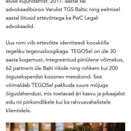
aluse kujundamist. 2017. aastal sai
advokaadibüroo Varulist TGS Baltic ning eelmisel
aastal liitusid ettevõttega ka PwC Legali
advokaadid.
Uus nimi viib ettevõtte identiteedi kooskõlla
tegeliku tegevusloogikaga. TEGOSel on üle 30
aasta kogemust, integreeritud piiriülene võimekus,
62 partnerit üle Balti riikide ning rohkem kui 200
õiguseksperdist koosnev meeskond. See
võimaldab TEGOSel pakkuda suure mõjuga
õiguslahendusi, mis toetavad äri kasvu ja pikaajalist
edu nii piirkondlikele kui ka rahvusvahelistele
klientidele.