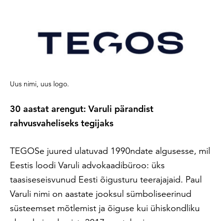
Uus nimi, uus logo.
30 aastat arengut: Varuli pärandist
rahvusvaheliseks tegijaks
TEGOSe juured ulatuvad 1990ndate algusesse, mil
Eestis loodi Varuli advokaadibüroo: üks
taasiseseisvunud Eesti õigusturu teerajajaid. Paul
Varuli nimi on aastate jooksul sümboliseerinud
süsteemset mõtlemist ja õiguse kui ühiskondliku