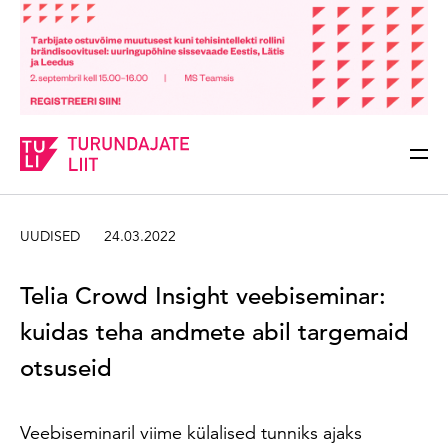
Sisesta märksõna
Otsi
UUDISED
24.03.2022
Telia Crowd Insight veebiseminar:
kuidas teha andmete abil targemaid
otsuseid
Veebiseminaril viime külalised tunniks ajaks