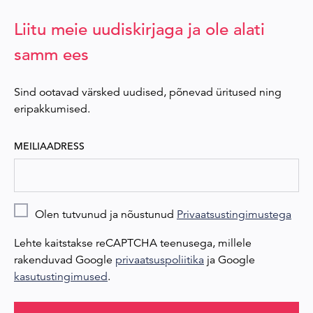
Liitu meie uudiskirjaga ja ole alati
samm ees
Sind ootavad värsked uudised, põnevad üritused ning
eripakkumised.
MEILIAADRESS
Olen tutvunud ja nõustunud
Privaatsustingimustega
Lehte kaitstakse reCAPTCHA teenusega, millele
rakenduvad Google
privaatsuspoliitika
ja Google
kasutustingimused
.