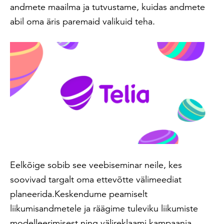
andmete maailma ja tutvustame, kuidas andmete
abil oma äris paremaid valikuid teha.
Eelkõige sobib see veebiseminar neile, kes
soovivad targalt oma ettevõtte välimeediat
planeerida.Keskendume peamiselt
liikumisandmetele ja räägime tuleviku liikumiste
modelleerimisest ning välireklaami kampaania