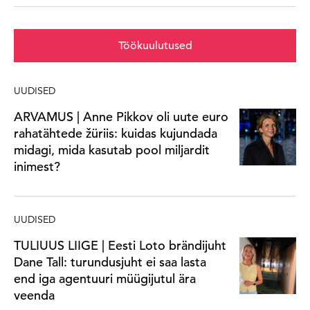
Töökuulutused
UUDISED
ARVAMUS | Anne Pikkov oli uute euro
rahatähtede žüriis: kuidas kujundada
midagi, mida kasutab pool miljardit
inimest?
UUDISED
TULIUUS LIIGE | Eesti Loto brändijuht
Dane Tall: turundusjuht ei saa lasta
end iga agentuuri müügijutul ära
veenda