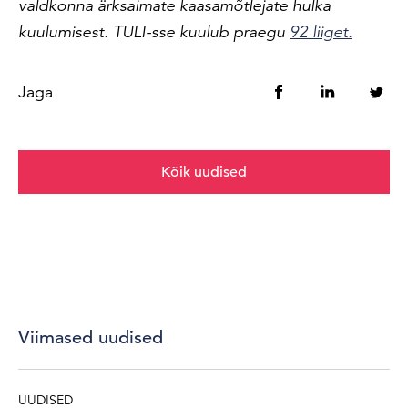
valdkonna ärksaimate kaasamõtlejate hulka
kuulumisest. TULI-sse kuulub praegu
92 liiget.
Jaga
Kõik uudised
Viimased uudised
UUDISED