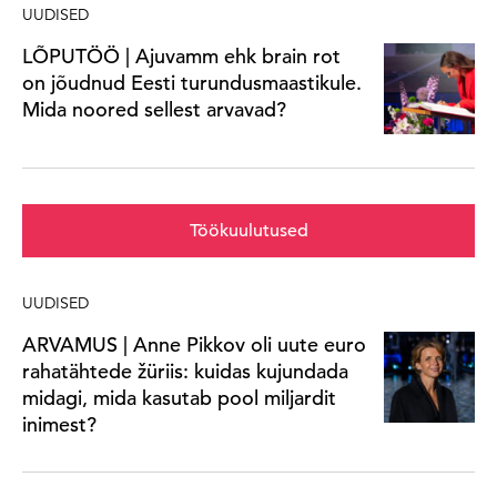
UUDISED
LÕPUTÖÖ | Ajuvamm ehk brain rot
on jõudnud Eesti turundusmaastikule.
Mida noored sellest arvavad?
Töökuulutused
UUDISED
ARVAMUS | Anne Pikkov oli uute euro
rahatähtede žüriis: kuidas kujundada
midagi, mida kasutab pool miljardit
inimest?