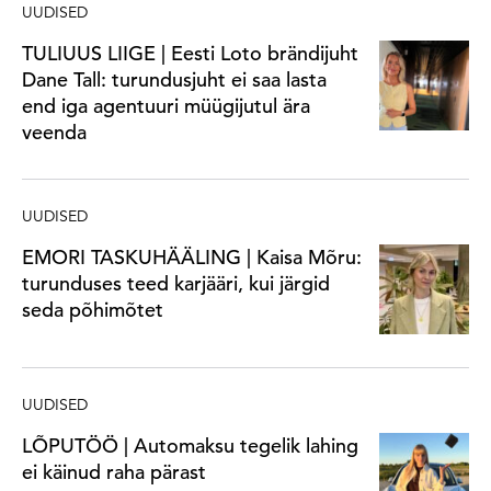
UUDISED
TULIUUS LIIGE | Eesti Loto brändijuht
Dane Tall: turundusjuht ei saa lasta
end iga agentuuri müügijutul ära
veenda
UUDISED
EMORI TASKUHÄÄLING | Kaisa Mõru:
turunduses teed karjääri, kui järgid
seda põhimõtet
UUDISED
LÕPUTÖÖ | Automaksu tegelik lahing
ei käinud raha pärast