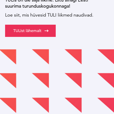
suurima turunduskogukonnaga!
Loe siit, mis hüvesid TULI liikmed naudivad.
TULIst lähemalt