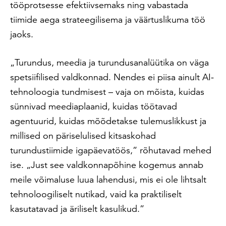
tööprotsesse efektiivsemaks ning vabastada
tiimide aega strateegilisema ja väärtuslikuma töö
jaoks.
„Turundus, meedia ja turundusanalüütika on väga
spetsiifilised valdkonnad. Nendes ei piisa ainult AI-
tehnoloogia tundmisest – vaja on mõista, kuidas
sünnivad meediaplaanid, kuidas töötavad
agentuurid, kuidas mõõdetakse tulemuslikkust ja
millised on päriselulised kitsaskohad
turundustiimide igapäevatöös,” rõhutavad mehed
ise. „Just see valdkonnapõhine kogemus annab
meile võimaluse luua lahendusi, mis ei ole lihtsalt
tehnoloogiliselt nutikad, vaid ka praktiliselt
kasutatavad ja äriliselt kasulikud.”