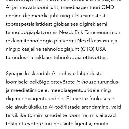
AI ja innovatsiooni juht, meediaagentuuri OMD
endine digimeedia juht ning üks esimestest
tootespetsialistidest globaalses digireklaami
tehnoloogiaplatvormis Nexd. Erik Tammenurm on
reklaamitehnoloogia platvormi Nexd kaasasutaja
ning pikaajaline tehnoloogiajuht (CTO) USA
turundus- ja reklaamitehnoloogia ettevõttes.
Synapic keskendub AI-põhiste lahenduste
loomisele eelkõige ettevõtete
in-house
turundus-
ja meediatiimidele, meediaagentuuridele ning
digimeediaagentuuridele. Ettevõtte fookuses ei
ole ainult üksikute AI-tööriistade arendamine, vaid
terviklike toimimismudelite loomine, mis aitavad
tõsta ettevõtete turundusintelligentsi, muuta