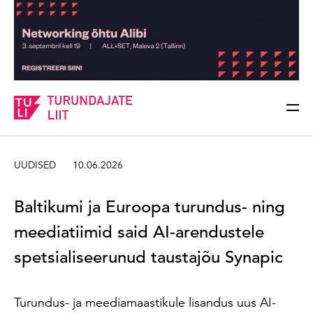
Sisesta märksõna
Otsi
UUDISED
10.06.2026
Baltikumi ja Euroopa turundus- ning
meediatiimid said AI-arendustele
spetsialiseerunud taustajõu Synapic
Turundus- ja meediamaastikule lisandus uus AI-