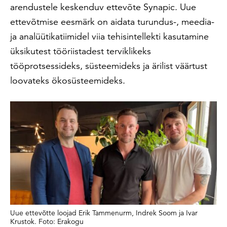
arendustele keskenduv ettevõte Synapic. Uue
ettevõtmise eesmärk on aidata turundus-, meedia-
ja analüütikatiimidel viia tehisintellekti kasutamine
üksikutest tööriistadest terviklikeks
tööprotsessideks, süsteemideks ja ärilist väärtust
loovateks ökosüsteemideks.
Uue ettevõtte loojad Erik Tammenurm, Indrek Soom ja Ivar
Krustok. Foto: Erakogu