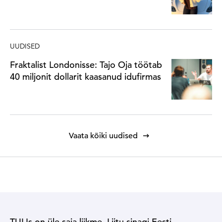
UUDISED
Fraktalist Londonisse: Tajo Oja töötab
40 miljonit dollarit kaasanud idufirmas
Vaata kõiki uudised
TULIs on üle saja liikme. Liitu sinagi Eesti