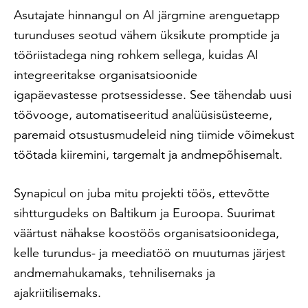
Asutajate hinnangul on AI järgmine arenguetapp
turunduses seotud vähem üksikute promptide ja
tööriistadega ning rohkem sellega, kuidas AI
integreeritakse organisatsioonide
igapäevastesse protsessidesse. See tähendab uusi
töövooge, automatiseeritud analüüsisüsteeme,
paremaid otsustusmudeleid ning tiimide võimekust
töötada kiiremini, targemalt ja andmepõhisemalt.
Synapicul on juba mitu projekti töös, ettevõtte
sihtturgudeks on Baltikum ja Euroopa. Suurimat
väärtust nähakse koostöös organisatsioonidega,
kelle turundus- ja meediatöö on muutumas järjest
andmemahukamaks, tehnilisemaks ja
ajakriitilisemaks.