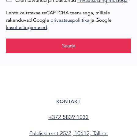
Olen tutvunud ja nõustunud
Privaatsustingimustega
Lehte kaitstakse reCAPTCHA teenusega, millele
rakenduvad Google
privaatsuspoliitika
ja Google
kasutustingimused
.
Saada
KONTAKT
+372 5839 1033
Paldiski mnt 25/2, 10612, Tallinn