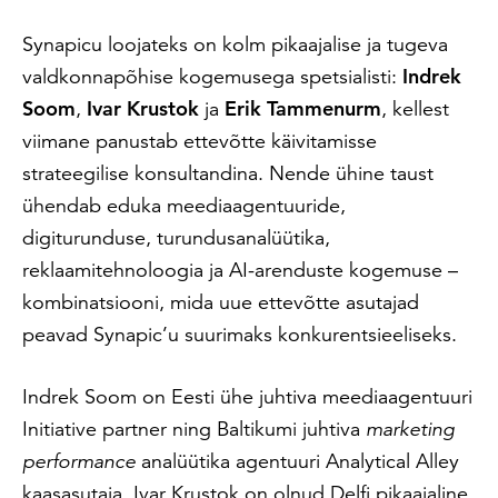
Synapicu loojateks on kolm pikaajalise ja tugeva
valdkonnapõhise kogemusega spetsialisti:
Indrek
Soom
,
Ivar Krustok
ja
Erik Tammenurm
, kellest
viimane panustab ettevõtte käivitamisse
strateegilise konsultandina. Nende ühine taust
ühendab eduka meediaagentuuride,
digiturunduse, turundusanalüütika,
reklaamitehnoloogia ja AI-arenduste kogemuse –
kombinatsiooni, mida uue ettevõtte asutajad
peavad Synapic’u suurimaks konkurentsieeliseks.
Indrek Soom on Eesti ühe juhtiva meediaagentuuri
Initiative partner ning Baltikumi juhtiva
marketing
performance
analüütika agentuuri Analytical Alley
kaasasutaja. Ivar Krustok on olnud Delfi pikaajaline