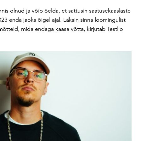
nis olnud ja võib öelda, et sattusin saatusekaaslaste
23 enda jaoks õigel ajal. Läksin sinna loomingulist
mõtteid, mida endaga kaasa võtta, kirjutab Testlio