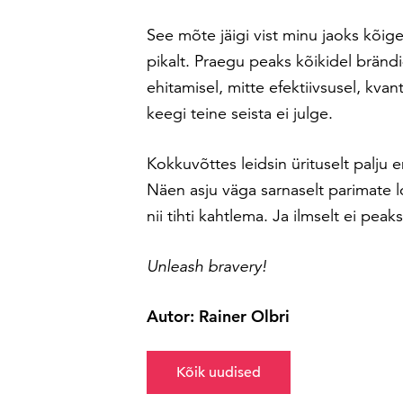
See mõte jäigi vist minu jaoks kõi
pikalt. Praegu peaks kõikidel brändi
ehitamisel, mitte efektiivsusel, kvant
keegi teine seista ei julge.
Kokkuvõttes leidsin ürituselt palju 
Näen asju väga sarnaselt parimate
nii tihti kahtlema. Ja ilmselt ei pe
Unleash bravery!
Autor: Rainer Olbri
Kõik uudised