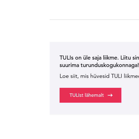
TULIs on üle saja liikme. Liitu si
suurima turunduskogukonnaga
Loe siit, mis hüvesid TULI liikm
TULIst lähemalt