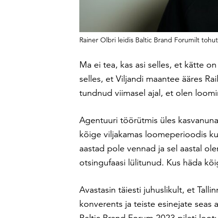
Rainer Olbri leidis Baltic Brand Forumilt toh
Ma ei tea, kas asi selles, et kätte
selles, et Viljandi maantee ääres Ra
tundnud viimasel ajal, et olen loomi
Agentuuri töörütmis üles kasvanuna 
kõige viljakamas loomeperioodis ku
aastad pole vennad ja sel aastal ol
otsingufaasi lülitunud. Kus häda kõ
Avastasin täiesti juhuslikult, et Tall
konverents ja teiste esinejate seas 
Baltic Brand Forum 2023 pileti lootu