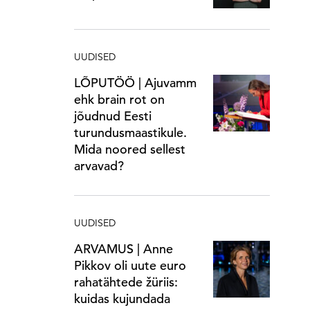
UUDISED
LÕPUTÖÖ | Ajuvamm
ehk brain rot on
jõudnud Eesti
turundusmaastikule.
Mida noored sellest
arvavad?
UUDISED
ARVAMUS | Anne
Pikkov oli uute euro
rahatähtede žüriis:
kuidas kujundada