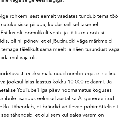
kõige rohkem, sest eemalt vaadates tundub tema töö
 natuke sisse piiluda, kuidas sellisel tasemel
sitlus oli loomulikult veatu ja täitis mu ootusi
eidis, oli nii põnev, et ei jõudnudki väga märkmeid
s temaga täielikult sama meelt ja näen turundust väga
mida mul vaja oli.
 loodetavasti ei eksi mälu nüüd numbritega, et
selline
 jooksul laias laastus kokku 10 000 reklaami. Ja
 laetakse YouTube’i iga päev hoomamatus koguses
umbrile lisandus eelmisel aastal ka AI genereeritud
kokku tähendab, et brändid võitlevad põhimõtteliselt
 see tähendab, et olulisem kui eales varem on