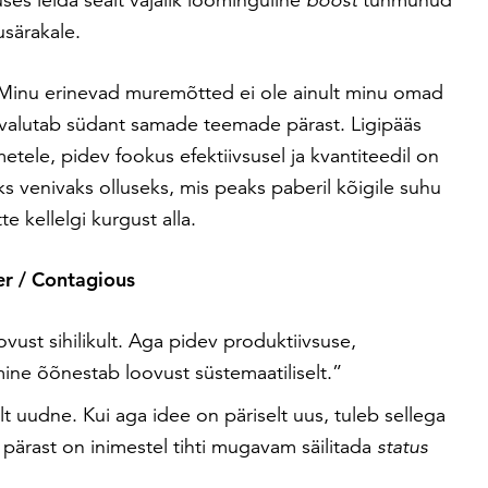
särakale.
 Minu erinevad muremõtted ei ole ainult minu omad
valutab südant samade teemade pärast. Ligipääs
tele, pidev fookus efektiivsusel ja kvantiteedil on
venivaks olluseks, mis peaks paberil kõigile suhu
e kellelgi kurgust alla.
r / Contagious
vust sihilikult. Aga pidev produktiivsuse,
amine õõnestab loovust süstemaatiliselt.”
t uudne. Kui aga idee on päriselt uus, tuleb sellega
ski pärast on inimestel tihti mugavam säilitada
status