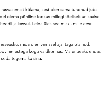
ge rasvasemalt kõlama, sest olen sama tundnud juba
del olema põhiline fookus millegi tõeliselt unikaalse
iteedil ja kasvul. Leida üles see miski, mille eest
eneseusku, mida olen viimasel ajal taga otsinud.
 loovinimestega kogu valdkonnas. Ma ei peaks endas
aks seda tegema ka sina.