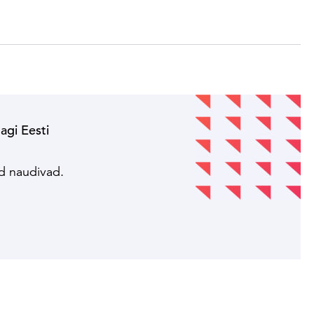
nagi Eesti
!
ed naudivad.