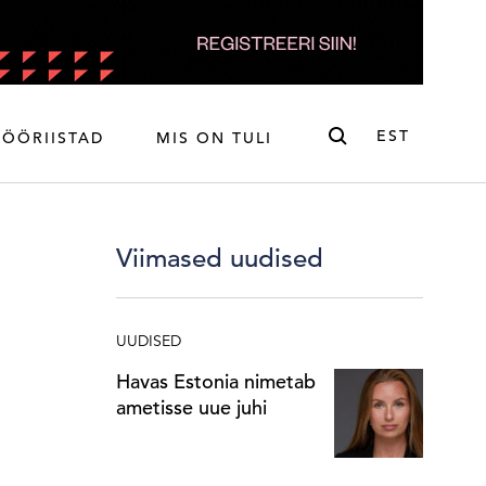
Otsi
EST
TÖÖRIISTAD
MIS ON TULI
ENG
EST
Viimased uudised
UUDISED
Havas Estonia nimetab
ametisse uue juhi