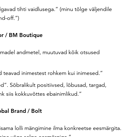
gavad tihti vaidlusega.” (minu tõlge väljendile
nd-off.”)
tor / BM Boutique
amadel andmetel, muutuvad kõik otsused
d teavad inimestest rohkem kui inimesed.”
d”. Sõbralikult positiivsed, lõbusad, targad,
hk siis kokkuvõttes ebainimlikud.”
bal Brand / Bolt
isama lolli mängimine ilma konkreetse eesmärgita.
mine väga selge eesmärgiga.”