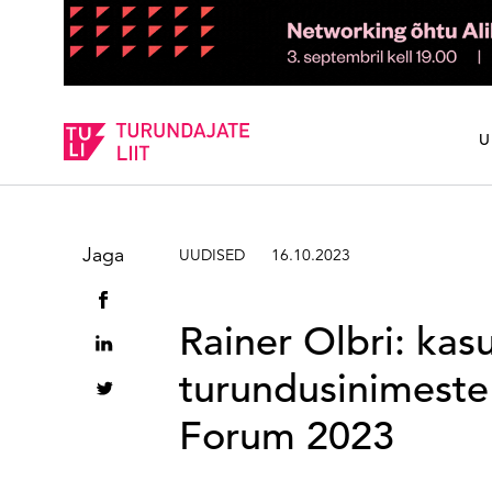
Sisesta märksõna
U
Jaga
UUDISED
16.10.2023
Rainer Olbri: kas
turundusinimeste 
Forum 2023