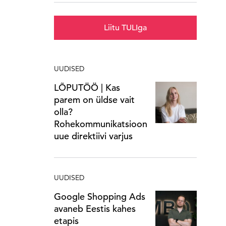
Liitu TULIga
UUDISED
LÕPUTÖÖ | Kas
parem on üldse vait
olla?
Rohekommunikatsioon
uue direktiivi varjus
UUDISED
Google Shopping Ads
avaneb Eestis kahes
etapis