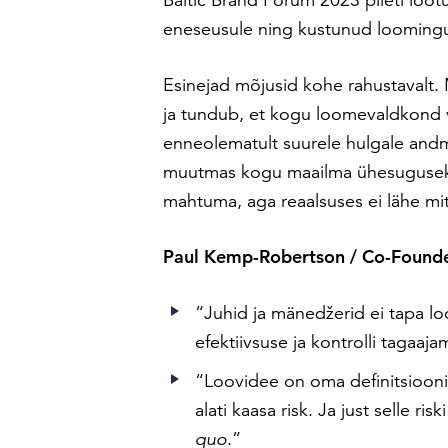
eneseusule ning kustunud loomingu
Esinejad mõjusid kohe rahustavalt.
ja tundub, et kogu loomevaldkond 
enneolematult suurele hulgale andme
muutmas kogu maailma ühesuguseks 
mahtuma, aga reaalsuses ei lähe mitt
Paul Kemp-Robertson / Co-Founde
“Juhid ja mänedžerid ei tapa loo
efektiivsuse ja kontrolli tagaaj
“Loovidee on oma definitsioonil
alati kaasa risk. Ja just selle ri
quo
.”