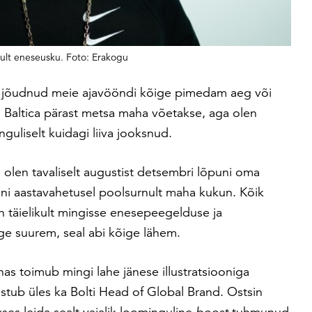
utult eneseusku. Foto: Erakogu
 on jõudnud meie ajavööndi kõige pimedam aeg või
il Baltica pärast metsa maha võetakse, aga olen
nguliselt kuidagi liiva jooksnud.
olen tavaliselt augustist detsembri lõpuni oma
ni aastavahetusel poolsurnult maha kukun. Kõik
en täielikult mingisse enesepeegelduse ja
ige suurem, seal abi kõige lähem.
innas toimub mingi lahe jänese illustratsiooniga
astub üles ka Bolti Head of Global Brand. Ostsin
ses leida sealt vajalik loominguline
boost
tuhmunud