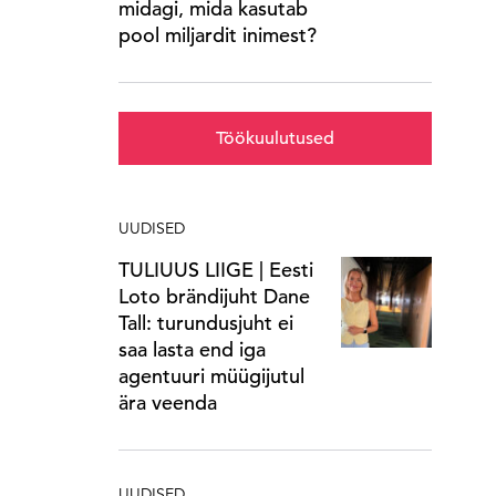
midagi, mida kasutab
pool miljardit inimest?
Töökuulutused
UUDISED
TULIUUS LIIGE | Eesti
Loto brändijuht Dane
Tall: turundusjuht ei
saa lasta end iga
agentuuri müügijutul
ära veenda
UUDISED