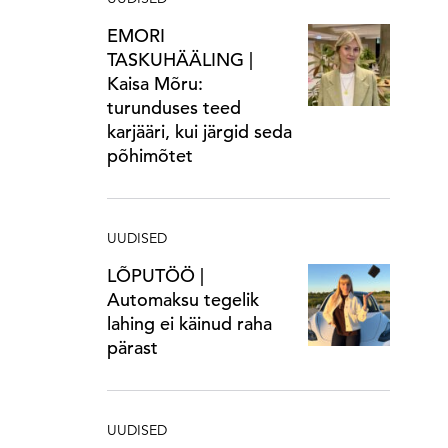
EMORI
TASKUHÄÄLING |
Kaisa Mõru:
turunduses teed
karjääri, kui järgid seda
põhimõtet
UUDISED
LÕPUTÖÖ |
Automaksu tegelik
lahing ei käinud raha
pärast
UUDISED