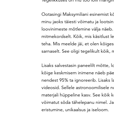
Ootasingi Maksymiliani esinemist 
minu jaoks täiesti võimatu ja lootsin
loovinimeste mõtlemine välja näeb. E
mitmekordselt. Kõik, mis käsitlust l
teha. Mis meelde jäi, et olen kõige
sarnaselt. See oligi tegelikult kõik, 
Lisaks salvestasin paneelilt mõtte,
kõige keskmisem inimene näeb päeva
nendest 95% ta ignoreerib. Lisaks
videosid. Sellele astronoomilisele n
materjali hüppeline kasv. See kõik 
võimatut sõda tähelepanu nimel. Ja
eristumine, unikaalsus ja iseloom.