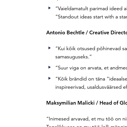
“Vaieldamatult parimad ideed al
“Standout ideas start with a sta
Antonio Bechtle / Creative Direc
“Kui kõik otsused põhinevad s
samasuguseks.”
“Suur viga on arvata, et andme
“Kõik brändid on täna “ideaalse
inspireerivad, usaldusväärsed e
Maksymilian Malicki / Head of Glo
“Inimesed arvavad, et mu töö on ni
Tegelikkuses on mu töö lolli mängi