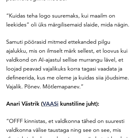
“Kuidas teha logo suuremaks, kui maailm on
leekides” oli üks märgilisemaid slaide, mida nägin.
Samuti pöörasid mitmed ettekanded pilgu
ajalukku, mis on ilmselt märk sellest, et loovus kui
valdkond on AI-ajastul sellise murrangu lävel, et
loojad peavad vajalikuks korra tagasi vaadata ja
defineerida, kus me oleme ja kuidas siia jõudsime.
Vajalik. Põnev. Mõtlemapanev.”
Anari Västrik (
VAASi
kunstiline juht):
“OFFF kinnistas, et valdkonna tähed on suuresti
valdkonna välise taustaga ning see on see, mis