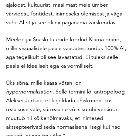
ajaloost, kultuurist, maailmast meie ümber,
värvidest, fontidest, inimeseks olemisest ja väga
vähe AI-st ja see oli nii paganama värskendav.
Meelde jäi Snaski tüüpide loodud Klarna bränd,
mille visuaalidele peale vaadates tundus 100% AI,
aga tegelikult oli see lavastatud. Ei tuleks selle
peale ei ideeliselt ega ka vormiliselt.
Üks sõna, mille kaasa võtan, on
hypernormalisation
. Selle termini lõi antropoloog
Aleksei Jurtšak, et kirjeldada ühiskonda, kus
reaalsuse vale, sürreaalne või sisutühi versioon
muutub nii kõikehõlmavaks, et inimesed
aktsepteerivad seda normaalsena, isegi kui nad
teavad, et see on võlts.”