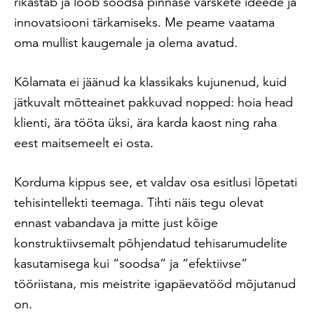
rikastab ja loob soodsa pinnase värskete ideede ja
innovatsiooni tärkamiseks. Me peame vaatama
oma mullist kaugemale ja olema avatud.
Kõlamata ei jäänud ka klassikaks kujunenud, kuid
jätkuvalt mõtteainet pakkuvad nopped: hoia head
klienti, ära tööta üksi, ära karda kaost ning raha
eest maitsemeelt ei osta.
Korduma kippus see, et valdav osa esitlusi lõpetati
tehisintellekti teemaga. Tihti näis tegu olevat
ennast vabandava ja mitte just kõige
konstruktiivsemalt põhjendatud tehisarumudelite
kasutamisega kui “soodsa” ja “efektiivse”
tööriistana, mis meistrite igapäevatööd mõjutanud
on.