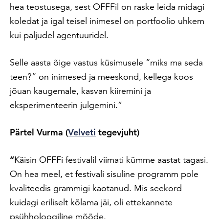
hea teostusega, sest OFFFil on raske leida midagi
koledat ja igal teisel inimesel on portfoolio uhkem
kui paljudel agentuuridel.
Selle aasta õige vastus küsimusele “miks ma seda
teen?” on inimesed ja meeskond, kellega koos
jõuan kaugemale, kasvan kiiremini ja
eksperimenteerin julgemini.”
Pärtel Vurma (
Velveti
tegevjuht)
“
Käisin OFFFi festivalil viimati kümme aastat tagasi.
On hea meel, et festivali sisuline programm pole
kvaliteedis grammigi kaotanud. Mis seekord
kuidagi eriliselt kõlama jäi, oli ettekannete
psühholoogiline mõõde.