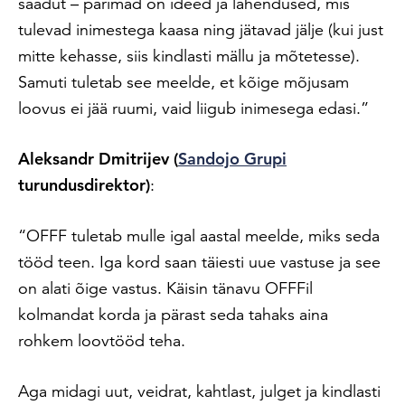
saadut – parimad on ideed ja lahendused, mis
tulevad inimestega kaasa ning jätavad jälje (kui just
mitte kehasse, siis kindlasti mällu ja mõtetesse).
Samuti tuletab see meelde, et kõige mõjusam
loovus ei jää ruumi, vaid liigub inimesega edasi.”
Aleksandr Dmitrijev (
Sandojo Grupi
turundusdirektor)
:
“OFFF tuletab mulle igal aastal meelde, miks seda
tööd teen. Iga kord saan täiesti uue vastuse ja see
on alati õige vastus. Käisin tänavu OFFFil
kolmandat korda ja pärast seda tahaks aina
rohkem loovtööd teha.
Aga midagi uut, veidrat, kahtlast, julget ja kindlasti