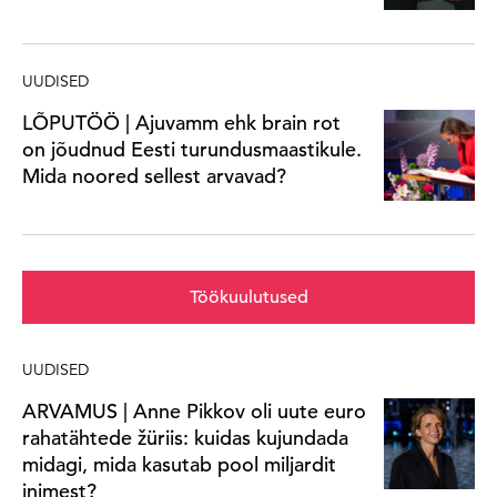
UUDISED
LÕPUTÖÖ | Ajuvamm ehk brain rot
on jõudnud Eesti turundusmaastikule.
Mida noored sellest arvavad?
Töökuulutused
UUDISED
ARVAMUS | Anne Pikkov oli uute euro
rahatähtede žüriis: kuidas kujundada
midagi, mida kasutab pool miljardit
inimest?