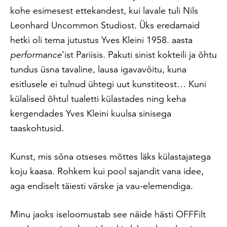
kohe esimesest ettekandest, kui lavale tuli Nils
Leonhard Uncommon Studiost. Üks eredamaid
hetki oli tema jutustus Yves Kleini 1958. aasta
performance
’ist Pariisis. Pakuti sinist kokteili ja õhtu
tundus üsna tavaline, lausa igavavõitu, kuna
esitlusele ei tulnud ühtegi uut kunstiteost… Kuni
külalised õhtul tualetti külastades ning keha
kergendades Yves Kleini kuulsa sinisega
taaskohtusid.
Kunst, mis sõna otseses mõttes läks külastajatega
koju kaasa. Rohkem kui pool sajandit vana idee,
aga endiselt täiesti värske ja vau-elemendiga.
Minu jaoks iseloomustab see näide hästi OFFFilt