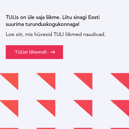
TULIs on üle saja liikme. Liitu sinagi Eesti
suurima turunduskogukonnaga!
Loe siit, mis hüvesid TULI liikmed naudivad.
TULIst lähemalt