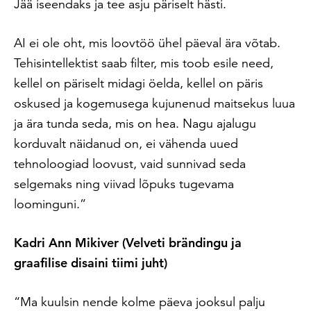
Jää iseendaks ja tee asju päriselt hästi.
AI ei ole oht, mis loovtöö ühel päeval ära võtab.
Tehisintellektist saab filter, mis toob esile need,
kellel on päriselt midagi öelda, kellel on päris
oskused ja kogemusega kujunenud maitsekus luua
ja ära tunda seda, mis on hea. Nagu ajalugu
korduvalt näidanud on, ei vähenda uued
tehnoloogiad loovust, vaid sunnivad seda
selgemaks ning viivad lõpuks tugevama
loominguni.”
Kadri Ann Mikiver (Velveti brändingu ja
graafilise disaini tiimi juht)
“Ma kuulsin nende kolme päeva jooksul palju