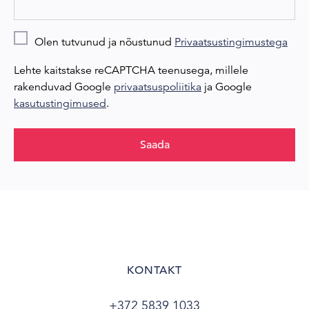
Olen tutvunud ja nõustunud
Privaatsustingimustega
Lehte kaitstakse reCAPTCHA teenusega, millele
rakenduvad Google
privaatsuspoliitika
ja Google
kasutustingimused
.
Saada
KONTAKT
+372 5839 1033