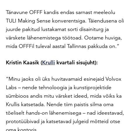
Tänavune OFFF kandis endas sarnast meeleolu
TULI Making Sense konverentsiga. Täiendusena oli
juurde pakitud lustakamat sorti disainiturg ja
värskete lähenemistega töötoad. Ootame huviga,
mida OFFFil tuleval aastal Tallinnas pakkuda on.”
Kristin Kaasik (
Krulli
kvartali sisujuht):
“Minu jaoks oli üks huvitavamaid esinejaid Volvox
Labs – nende tehnoloogia ja kunstiprojektide
sümbioos andis mitu värsket ideed, mida võiks ka
Krullis katsetada. Nende tiim paistis silma oma
tõeliselt
hands-on
lähenemisega – nad ideestavad,
prototüübivad ja katsetavad julgeid mõtteid otse
oma kontoris.