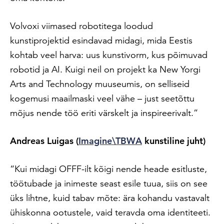
Volvoxi viimased robotitega loodud
kunstiprojektid esindavad midagi, mida Eestis
kohtab veel harva: uus kunstivorm, kus põimuvad
robotid ja AI. Kuigi neil on projekt ka New Yorgi
Arts and Technology muuseumis, on selliseid
kogemusi maailmaski veel vähe – just seetõttu
mõjus nende töö eriti värskelt ja inspireerivalt.”
Andreas Luigas (
Imagine\TBWA
kunstiline juht)
“Kui midagi OFFF-ilt kõigi nende heade esitluste,
töötubade ja inimeste seast esile tuua, siis on see
üks lihtne, kuid tabav mõte: ära kohandu vastavalt
ühiskonna ootustele, vaid teravda oma identiteeti.