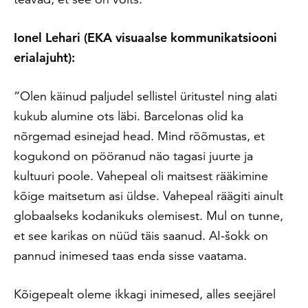
Ionel Lehari (EKA
visuaalse kommunikatsiooni
erialajuht):
“Olen käinud paljudel sellistel üritustel ning alati
kukub alumine ots läbi. Barcelonas olid ka
nõrgemad esinejad head. Mind rõõmustas, et
kogukond on pööranud näo tagasi juurte ja
kultuuri poole. Vahepeal oli maitsest rääkimine
kõige maitsetum asi üldse. Vahepeal räägiti ainult
globaalseks kodanikuks olemisest. Mul on tunne,
et see karikas on nüüd täis saanud. AI-šokk on
pannud inimesed taas enda sisse vaatama.
Kõigepealt oleme ikkagi inimesed, alles seejärel