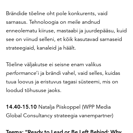
Brändide tõeline oht pole konkurents, vaid
sarnasus. Tehnoloogia on meile andnud
enneolematu kiiruse, mastaabi ja juurdepääsu, kuid
see on viinud selleni, et kõik kasutavad sarnaseid
strateegiaid, kanaleid ja häält.
Tõeline väljakutse ei seisne enam valikus
performance
’i ja brändi vahel, vaid selles, kuidas
tuua loovus ja eristuvus tagasi süsteemi, mis on
loodud tõhususe jaoks.
14.40-15.10
Natalja Piiskoppel (WPP Media
Global Consultancy strateegia vanempartner)
Teema: “Ready to Lead or Be Left Behind: Why