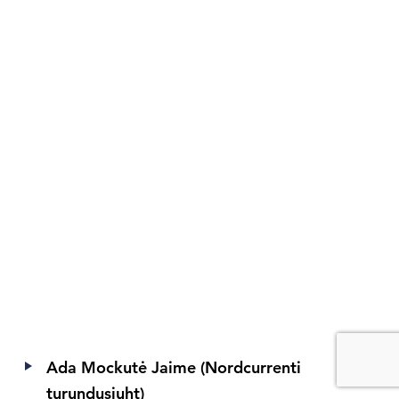
Ada Mockutė Jaime (Nordcurrenti
turundusjuht)