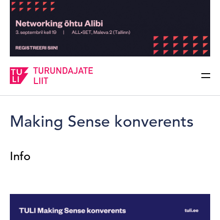
Sisesta märksõna
Otsi
Making Sense konverents
Info