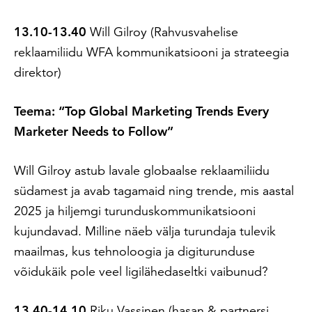
13.10-13.40
Will Gilroy (Rahvusvahelise
reklaamiliidu WFA kommunikatsiooni ja strateegia
direktor)
Teema: “
Top Global Marketing Trends Every
Marketer Needs to Follow”
Will Gilroy astub lavale globaalse reklaamiliidu
südamest ja avab tagamaid ning trende, mis aastal
2025 ja hiljemgi turunduskommunikatsiooni
kujundavad. Milline näeb välja turundaja tulevik
maailmas, kus tehnoloogia ja digiturunduse
võidukäik pole veel ligilähedaseltki vaibunud?
13.40-14.10
Riku Vassinen (hasan & partnersi