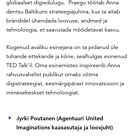
globaalset digiedulugu. Praegu töötab Anna
dentsu Baltikumi strateegiajuhina, kus ta aitab
brändidel ühendada loovuse, andmed ja
tehnoloogia, et saavutada mõõdetavat kasvu.
Kogenud avaliku esinejana on ta pidanud üle
tuhande ettekande ja kõne, sealhulgas esinenud
TED Talk’il. Oma esinemistes inspireerib Anna
rahvusvahelist publikut omaks võtma
digistrateegiat, eesmärgipärast innovatsiooni ja
inimesekeskset tehnoloogiat.
Jyrki Poutanen (Agentuuri United
Imaginations kaasasutaja ja loovjuht)