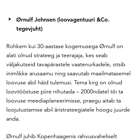
Ørnulf Johnsen (loovagentuuri &Co.
tegevjuht)
Rohkem kui 30-aastase kogemusega Ørnulf on
alati olnud strateeg ja teerajaja, kes seab
väljakutseid tavapärastele vaatenurkadele, otsib
inimlikke arusaamu ning saavutab maailmatasemel
loovuse abil häid tulemusi. Tema kirg on olnud
loovtööstuse piire nihutada – 2000ndatel tõi ta
loovuse meediaplaneerimisse, praegu aitab ta
loojutustamise abil äristrateegiatele hoogu juurde
anda.
Ørnulf juhib Kopenhaagenis rahvusvaheliselt