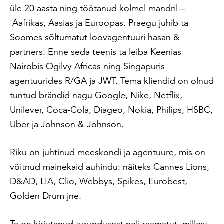
üle 20 aasta ning töötanud kolmel mandril –
Aafrikas, Aasias ja Euroopas. Praegu juhib ta
Soomes sõltumatut loovagentuuri hasan &
partners. Enne seda teenis ta leiba Keenias
Nairobis Ogilvy Africas ning Singapuris
agentuurides R/GA ja JWT. Tema kliendid on olnud
tuntud brändid nagu Google, Nike, Netflix,
Unilever, Coca-Cola, Diageo, Nokia, Philips, HSBC,
Uber ja Johnson & Johnson.
Riku on juhtinud meeskondi ja agentuure, mis on
võitnud mainekaid auhindu: näiteks Cannes Lions,
D&AD, LIA, Clio, Webbys, Spikes, Eurobest,
Golden Drum jne.
Ta on kirjutanud turundusest neli raamatut, millest