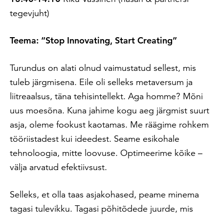
tegevjuht)
Teema: “Stop Innovating, Start Creating”
Turundus on alati olnud vaimustatud sellest, mis
tuleb järgmisena. Eile oli selleks metaversum ja
liitreaalsus, täna tehisintellekt. Aga homme? Mõni
uus moesõna. Kuna jahime kogu aeg järgmist suurt
asja, oleme fookust kaotamas. Me räägime rohkem
tööriistadest kui ideedest. Seame esikohale
tehnoloogia, mitte loovuse. Optimeerime kõike –
välja arvatud efektiivsust.
Selleks, et olla taas asjakohased, peame minema
tagasi tulevikku. Tagasi põhitõdede juurde, mis