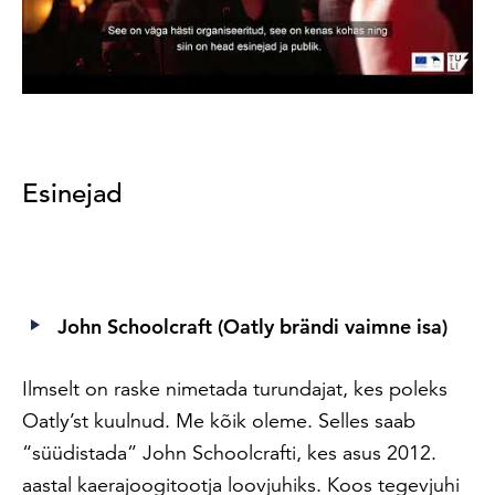
Esinejad
John Schoolcraft (Oatly brändi vaimne isa)
Ilmselt on raske nimetada turundajat, kes poleks
Oatly’st kuulnud. Me kõik oleme. Selles saab
“süüdistada” John Schoolcrafti, kes asus 2012.
aastal kaerajoogitootja loovjuhiks. Koos tegevjuhi