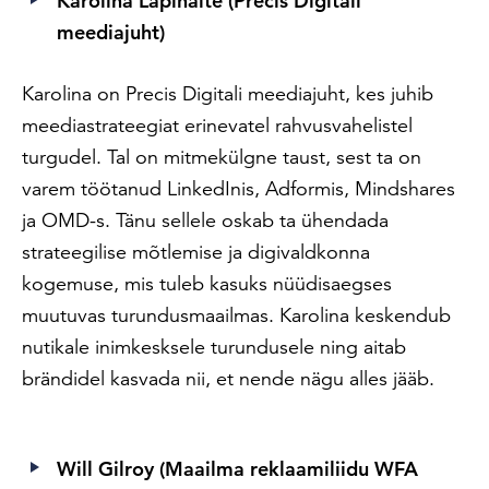
Karolina Lapinaite (Precis Digitali
meediajuht)
Karolina on Precis Digitali meediajuht, kes juhib
meediastrateegiat erinevatel rahvusvahelistel
turgudel. Tal on mitmekülgne taust, sest ta on
varem töötanud LinkedInis, Adformis, Mindshares
ja OMD-s. Tänu sellele oskab ta ühendada
strateegilise mõtlemise ja digivaldkonna
kogemuse, mis tuleb kasuks nüüdisaegses
muutuvas turundusmaailmas. Karolina keskendub
nutikale inimkesksele turundusele ning aitab
brändidel kasvada nii, et nende nägu alles jääb.
Will Gilroy (Maailma reklaamiliidu WFA