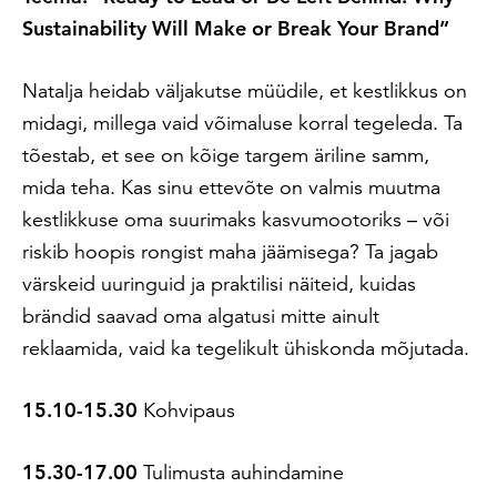
Sustainability Will Make or Break Your Brand”
Natalja heidab väljakutse müüdile, et kestlikkus on
midagi, millega vaid võimaluse korral tegeleda. Ta
tõestab, et see on kõige targem äriline samm,
mida teha. Kas sinu ettevõte on valmis muutma
kestlikkuse oma suurimaks kasvumootoriks – või
riskib hoopis rongist maha jäämisega? Ta jagab
värskeid uuringuid ja praktilisi näiteid, kuidas
brändid saavad oma algatusi mitte ainult
reklaamida, vaid ka tegelikult ühiskonda mõjutada.
15.10-15.30
Kohvipaus
15.30-17.00
Tulimusta auhindamine