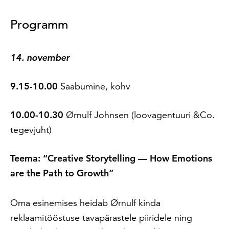
Programm
14. november
9.15-10.00
Saabumine, kohv
10.00-10.30
Ørnulf Johnsen (loovagentuuri &Co.
tegevjuht)
Teema: “Creative Storytelling –– How Emotions
are the Path to Growth”
Oma esinemises heidab
Ørnulf kinda
reklaamitööstuse tavapärastele piiridele ning