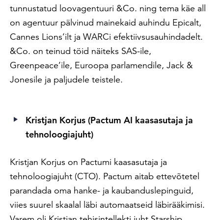
tunnustatud loovagentuuri &Co. ning tema käe all
on agentuur pälvinud mainekaid auhindu Epicalt,
Cannes Lions’ilt ja WARCi efektiivsusauhindadelt.
&Co. on teinud töid näiteks SAS-ile,
Greenpeace’ile, Euroopa parlamendile, Jack &
Jonesile ja paljudele teistele.
Kristjan Korjus
(Pactum AI kaasasutaja ja
tehnoloogiajuht)
Kristjan Korjus on Pactumi kaasasutaja ja
tehnoloogiajuht (CTO). Pactum aitab ettevõtetel
parandada oma hanke- ja kaubanduslepinguid,
viies suurel skaalal läbi automaatseid läbirääkimisi.
Varem oli Kristjan tehisintellekti juht Starship