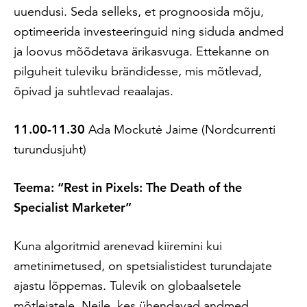
uuendusi. Seda selleks, et prognoosida mõju,
optimeerida investeeringuid ning siduda andmed
ja loovus mõõdetava ärikasvuga. Ettekanne on
pilguheit tuleviku brändidesse, mis mõtlevad,
õpivad ja suhtlevad reaalajas.
11.00-11.30
Ada Mockutė Jaime (Nordcurrenti
turundusjuht)
Teema: “Rest in Pixels: The Death of the
Specialist Marketer”
Kuna algoritmid arenevad kiiremini kui
ametinimetused, on spetsialistidest turundajate
ajastu lõppemas. Tulevik on globaalsetele
mõtlejatele. Neile, kes ühendavad andmed