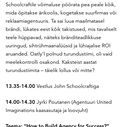
Schoolcraftile võimaluse pöörata pea peale kõik,
mida õpitakse ärikoolis, kogetakse suurfirmas või
reklaamiagentuuris. Ta sai luua maailmatasel
brändi, lükates eest kõik takistused, mis tavaliselt
teele hüppavad, näiteks bränditeadlikkuse
uuringud, sihtrühmaanalüüsid ja lühiajalise ROI
aruanded. Oatly’l polnud turundustiimi, oli vaid
meelekontrolli osakond. Kaksteist aastat
turundustiimita – täielik lollus või mitte?
13.35-14.00
Vestlus John Schoolcraftiga
14.00-14.30
Jyrki Poutanen (Agentuuri United
Imaginations kaasasutaja ja loovjuht)
Teema: “How to Build Agency for Success?”