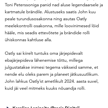
Toni Peterssoniga panid nad aluse legendaarsele ja
kartmatule brändile. Alustuseks saatis John kuu
peale turundusosakonna ning asutas Oatly
meelekontrolli osakonna, mille loovinimesed lõid
hääle, mis seadis ettevõtete ja brändide rolli
ühiskonnas kahtluse alla.
Oatly sai kiirelt tuntuks oma järjepidevalt
ebajärjepideva lähenemise tõttu, millega
julgustatakse inimesi tegema väikseid samme, et
nende elu oleks parem ja planeet jätkusuutlikum.
John lahkus Oatly’st ametlikult 2024. aasta suvel,
kuid jäi veel mitmeks kuuks nõuandja rolli.