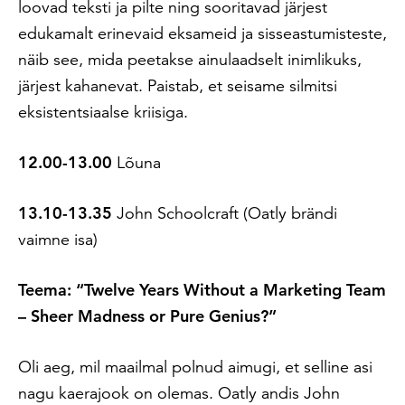
loovad teksti ja pilte ning sooritavad järjest
edukamalt erinevaid eksameid ja sisseastumisteste,
näib see, mida peetakse ainulaadselt inimlikuks,
järjest kahanevat. Paistab, et seisame silmitsi
eksistentsiaalse kriisiga.
12.00-13.00
Lõuna
13.10-13.35
John Schoolcraft (Oatly brändi
vaimne isa)
Teema: “Twelve Years Without a Marketing Team
– Sheer Madness or Pure Genius?”
Oli aeg, mil maailmal polnud aimugi, et selline asi
nagu kaerajook on olemas. Oatly andis John