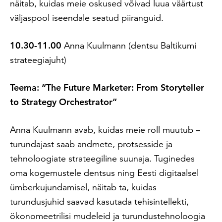
näitab, kuidas meie oskused võivad luua väärtust
väljaspool iseendale seatud piiranguid.
10.30-11.00
Anna Kuulmann (
dentsu Baltikumi
strateegiajuht)
Teema: “The Future Marketer: From Storyteller
to Strategy Orchestrator”
Anna Kuulmann avab, kuidas meie roll muutub –
turundajast saab andmete, protsesside ja
tehnoloogiate strateegiline suunaja. Tuginedes
oma kogemustele dentsus ning Eesti digitaalsel
ümberkujundamisel, näitab ta, kuidas
turundusjuhid saavad kasutada tehisintellekti,
ökonomeetrilisi mudeleid ja turundustehnoloogia