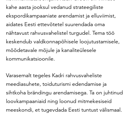
kahe aasta jooksul vedanud strateegiliste
ekspordikampaaniate arendamist ja elluviimist,
aidates Eesti ettevõtetel suurendada oma
nähtavust rahvusvahelistel turgudel. Tema töö
keskendub valdkonnapõhisele loojutustamisele,
mõõdetavale mõjule ja kanaliteülesele
kommunikatsioonile.
Varasemalt tegeles Kadri rahvusvaheliste
meediasuhete, toiduturismi edendamise ja
sihtkoha brändingu arendamisega. Ta on juhtinud
loovkampaaniaid ning loonud mitmekesiseid
meeskondi, et tugevdada Eesti tuntust välismaal.