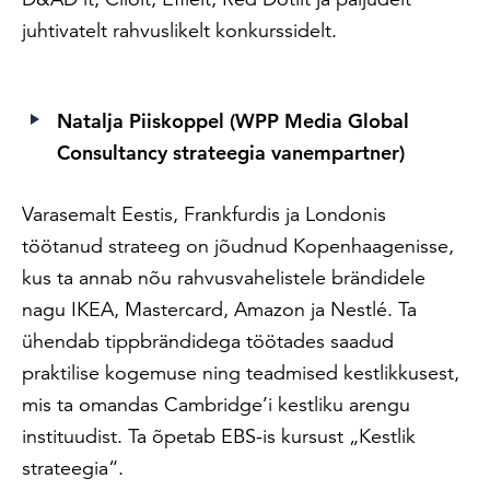
juhtivatelt rahvuslikelt konkurssidelt.
Natalja Piiskoppel (WPP Media Global
Consultancy strateegia vanempartner)
Varasemalt Eestis, Frankfurdis ja Londonis
töötanud strateeg on jõudnud Kopenhaagenisse,
kus ta annab nõu rahvusvahelistele brändidele
nagu IKEA, Mastercard, Amazon ja Nestlé. Ta
ühendab tippbrändidega töötades saadud
praktilise kogemuse ning teadmised kestlikkusest,
mis ta omandas Cambridge’i kestliku arengu
instituudist. Ta õpetab EBS-is kursust „Kestlik
strateegia“.