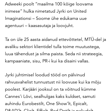
Adweeki poolt “maailma 100 kõige loovama
inimese” hulka nimetatud Jyrki on United
Imaginationsi – Soome ühe edukama uue
agentuuri – kaasasutaja ja loovjuht.
Ta on üle 25 aasta aidanud ettevõttetel, MTÜ-del ja
avaliku sektori klientidel tulla toime muutustega,
luua tähendust ja silma paista. Seda nii strateegia,
kampaaniate, sisu, PR-i kui ka disaini vallas.
Jyrki juhtimisel loodud tööd on pälvinud
rahvusvahelist tunnustust nii loovuse kui ka mõju
poolest. Karjääri jooksul on ta võitnud kümme
Cannes’i Lõvi, sealhulgas kaks kuldset, samuti
auhindu Eurobestilt, One Show’lt, Epicalt,
D&AD’lt, Cliolt, Effielt, Red Dotilt ja paljudelt