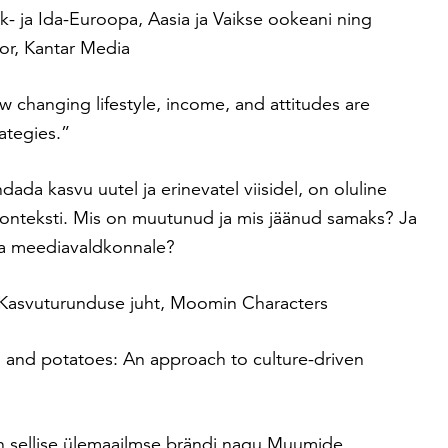
k- ja Ida-Euroopa, Aasia ja Vaikse ookeani ning
or, Kantar Media
 changing lifestyle, income, and attitudes are
rategies.”
dada kasvu uutel ja erinevatel viisidel, on oluline
onteksti. Mis on muutunud ja mis jäänud samaks? Ja
ja meediavaldkonnale?
Kasvuturunduse juht, Moomin Characters
and potatoes: An approach to culture-driven
n sellise ülemaailmse brändi nagu Muumide