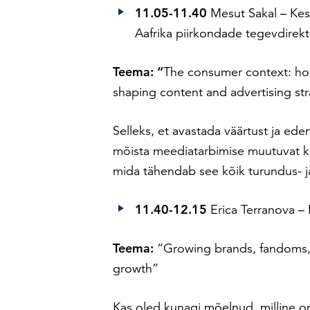
11.05-11.40
Mesut Sakal –
Kes
Aafrika piirkondade tegevdirekt
Teema: “
The consumer context: how
shaping content and advertising st
Selleks, et avastada väärtust ja eden
mõista meediatarbimise muutuvat k
mida tähendab see kõik turundus- 
11.40-12.15
Erica Terranova –
Teema:
“
Growing brands, fandoms, 
growth”
Kas oled kunagi mõelnud, milline o