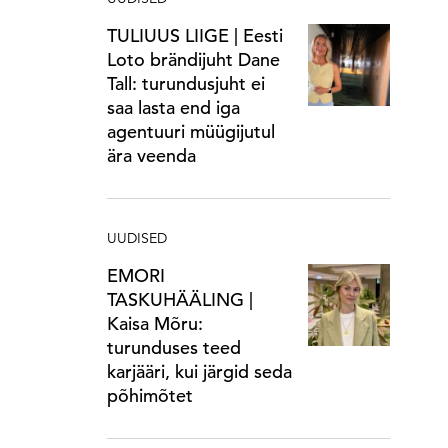
TULIUUS LIIGE | Eesti
Loto brändijuht Dane
Tall: turundusjuht ei
saa lasta end iga
agentuuri müügijutul
ära veenda
UUDISED
EMORI
TASKUHÄÄLING |
Kaisa Mõru:
turunduses teed
karjääri, kui järgid seda
põhimõtet