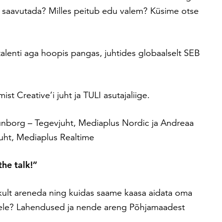
a saavutada? Milles peitub edu valem? Küsime otse
lenti aga hoopis pangas, juhtides globaalselt SEB
st Creative’i juht ja TULI asutajaliige.
unborg –
Tegevjuht, Mediaplus Nordic ja Andreaa
juht, Mediaplus Realtime
the talk!”
kult areneda ning kuidas saame kaasa aidata oma
sele? Lahendused ja nende areng Põhjamaadest