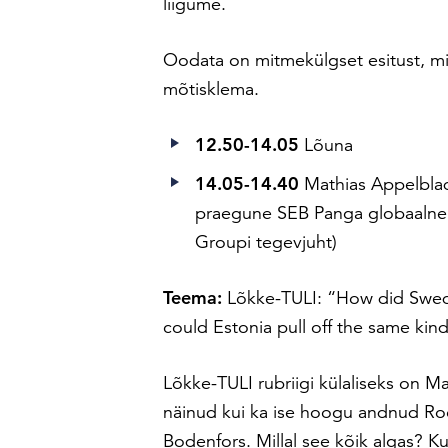
liigume.
Oodata on mitmekülgset esitust, mis
mõtisklema.
12.50-14.05
Lõuna
14.05-14.40
Mathias Appelbla
praegune SEB Panga globaalne l
Groupi tegevjuht)
Teema:
Lõkke-TULI: “
How did Swed
could Estonia pull off the same kin
Lõkke-TULI rubriigi külaliseks on Ma
näinud kui ka ise hoogu andnud Ro
Bodenfors. Millal see kõik algas? K