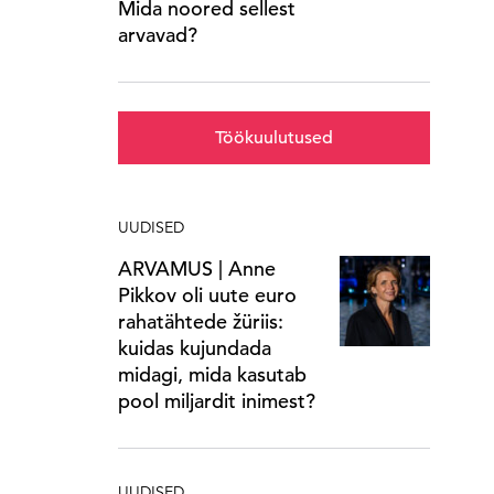
Mida noored sellest
arvavad?
Töökuulutused
UUDISED
ARVAMUS | Anne
Pikkov oli uute euro
rahatähtede žüriis:
kuidas kujundada
midagi, mida kasutab
pool miljardit inimest?
UUDISED