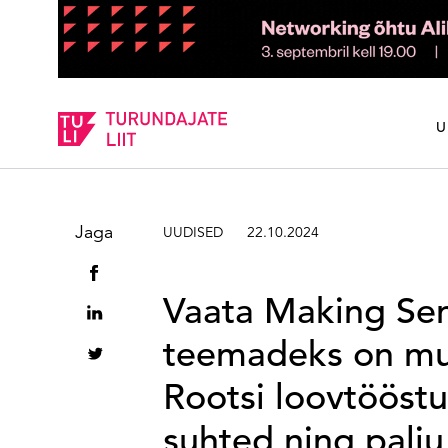
Sisesta märksõna
U
Jaga
UUDISED
22.10.2024
Vaata Making Sen
teemadeks on mu
Rootsi loovtööstus
suhted ning palj