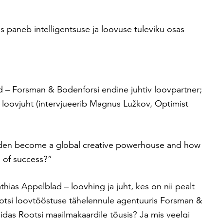
 paneb intelligentsuse ja loovuse tuleviku osas
d –
Forsman & Bodenforsi endine juhtiv loovpartner;
oovjuht (intervjueerib Magnus Lužkov, Optimist
en become a global creative powerhouse and how
d of success?”
thias Appelblad – loovhing ja juht, kes on nii pealt
otsi loovtööstuse tähelennule agentuuris Forsman &
uidas Rootsi maailmakaardile tõusis? Ja mis veelgi