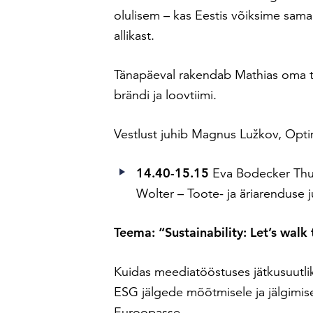
olulisem – kas Eestis võiksime sam
allikast.
Tänapäeval rakendab Mathias oma ta
brändi ja loovtiimi.
Vestlust juhib Magnus Lužkov, Optimi
14.40-15.15
Eva Bodecker Th
Wolter – Toote- ja äriarenduse 
Teema: “Sustainability: Let’s walk 
Kuidas meediatööstuses jätkusuutli
ESG jälgede mõõtmisele ja jälgimi
Euroopasse.