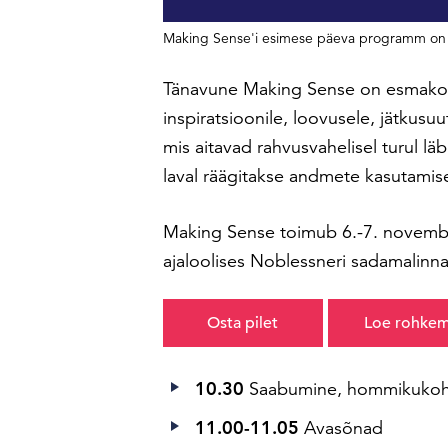
Making Sense'i esimese päeva programm on 
Tänavune Making Sense on esmako
inspiratsioonile, loovusele, jätkusu
mis aitavad rahvusvahelisel turul l
laval räägitakse andmete kasutamises
Making Sense toimub 6.-7. novembr
ajaloolises Noblessneri sadamalinn
Osta pilet
Loe rohke
10.30
Saabumine, hommikuko
11.00-11.05
Avasõnad