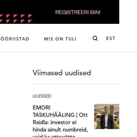
Otsi
EST
TÖÖRIISTAD
MIS ON TULI
ENG
EST
Viimased uudised
UUDISED
EMORI
TASKUHÄÄLING | Ott
Raidla: investor ei
hinda ainult numbreid,
vaid ka ettevõtte