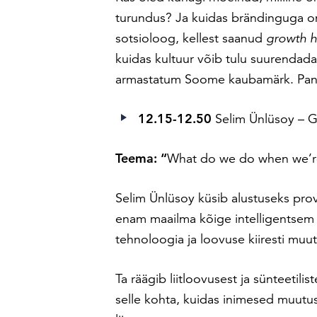
turundus? Ja kuidas brändinguga o
sotsioloog, kellest saanud
growth h
kuidas kultuur võib tulu suurendad
armastatum Soome kaubamärk. Pane
12.15-12.50
Selim Ünlüsoy –
G
Teema: “
What do we do when we’re 
Selim Ünlüsoy küsib alustuseks pro
enam maailma kõige intelligentsem li
tehnoloogia ja loovuse kiiresti muu
Ta räägib liitloovusest ja sünteetil
selle kohta, kuidas inimesed muutu