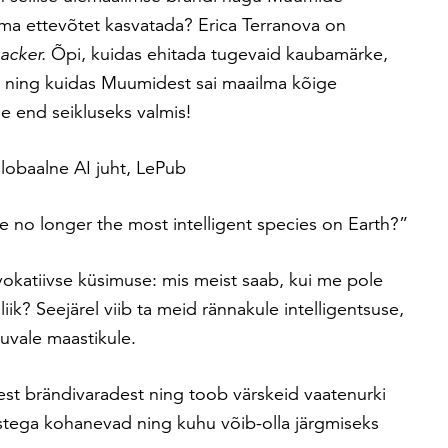
ma ettevõtet kasvatada? Erica Terranova on
acker.
Õpi, kuidas ehitada tugevaid kaubamärke,
a ning kuidas Muumidest sai maailma kõige
 end seikluseks valmis!
lobaalne AI juht, LePub
no longer the most intelligent species on Earth?”
vokatiivse küsimuse: mis meist saab, kui me pole
ik? Seejärel viib ta meid rännakule intelligentsuse,
tuvale maastikule.
istest brändivaradest ning toob värskeid vaatenurki
stega kohanevad ning kuhu võib-olla järgmiseks