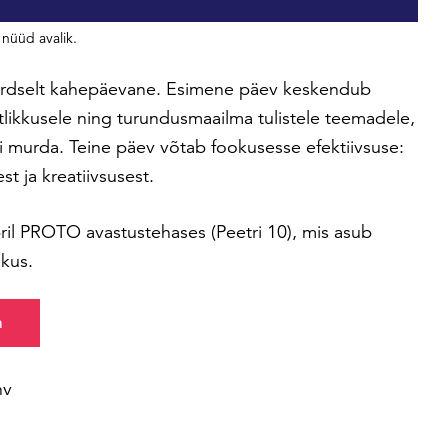
nüüd avalik.
rdselt kahepäevane. Esimene päev keskendub
utlikkusele ning turundusmaailma tulistele teemadele,
äbi murda. Teine päev võtab fookusesse efektiivsuse:
t ja kreatiivsusest.
il PROTO avastustehases (Peetri 10), mis asub
akus.
m
hv