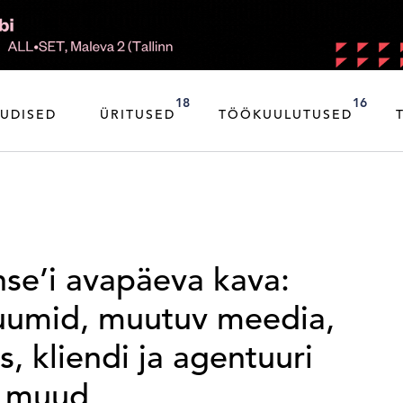
18
16
UDISED
ÜRITUSED
TÖÖKUULUTUSED
se’i avapäeva kava:
umid, muutuv meedia,
, kliendi ja agentuuri
u muud