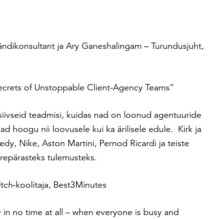
ändikonsultant ja Ary Ganeshalingam –
Turundusjuht,
ecrets of Unstoppable Client-Agency Teams”
siivseid teadmisi, kuidas nad on loonud agentuuride
ad hoogu nii loovusele kui ka ärilisele edule. Kirk ja
y, Nike, Aston Martini, Pernod Ricardi ja teiste
urepärasteks tulemusteks.
itch
-koolitaja, Best3Minutes
 in no time at all – when everyone is busy and