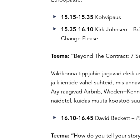
15.15-15.35
Kohvipaus
15.35-16.10
Kirk Johnsen – Br
Change Please
Teema: “
Beyond The Contract: 7 S
Valdkonna tippjuhid jagavad eksklu
ja klientide vahel suhteid, mis annav
Ary räägivad Airbnb, Wieden+Kenned
näidetel, kuidas muuta koostöö su
16.10-16.45
David Beckett –
P
Teema: “
How do you tell your story