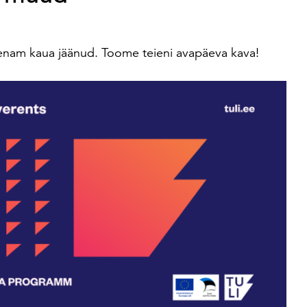
 enam kaua jäänud. Toome teieni avapäeva kava!