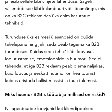
ja leiab sellele läbi vihjete lahenduse. Sageli
väljendub see läbi kalambuuri või sõnamängu, mis
on ka B2C reklaamides üks enim kasutatud
tehnikaid.
Turunduse üks esimesi ülesandeid on püüda
tähelepanu ning jah, seda peab tegema ka B2B
turunduses. Kuidas seda teha? Läbi loovuse,
loojutustamise, emotsioonide ja huumori. See ei
tähenda, et iga B2B reklaam peab olema naljakas,
kuid loovus ja eeskätt huumor on hea tööriist,
kuidas eristuda hallist massist ja tuua tulemusi.
Miks huumor B2B-s töötab ja millised on riskid?
Nii agentuuride loovjuhid kui kliendipoolsed