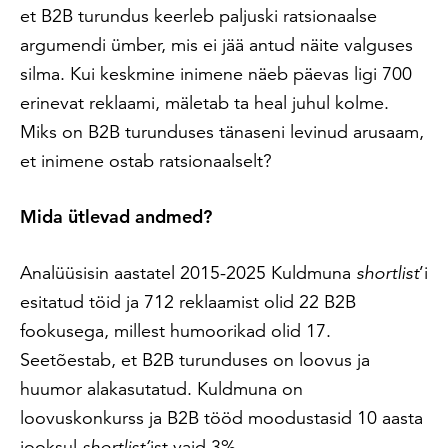
et B2B turundus keerleb paljuski ratsionaalse
argumendi ümber, mis ei jää antud näite valguses
silma.
Kui keskmine inimene näeb päevas ligi 700
erinevat reklaami, mäletab ta heal juhul kolme.
Miks on B2B turunduses tänaseni levinud arusaam,
et inimene ostab ratsionaalselt?
Mida ütlevad andmed?
Analüüsisin aastatel 2015-2025 Kuldmuna
shortlist
’i
esitatud töid ja 712 reklaamist olid 22 B2B
fookusega, millest humoorikad olid 17.
Seetõestab, et B2B turunduses on loovus ja
huumor alakasutatud.
Kuldmuna on
loovuskonkurss ja B2B tööd moodustasid 10 aasta
jooksul
shortlist’
ist vaid 3%.