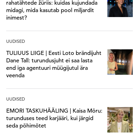
rahatähtede žüriis: kuidas kujundada
midagi, mida kasutab pool miljardit
inimest?
UUDISED
TULIUUS LIIGE | Eesti Loto brändijuht
Dane Tall: turundusjuht ei saa lasta
end iga agentuuri müügijutul ära
veenda
UUDISED
EMORI TASKUHÄÄLING | Kaisa Mõru:
turunduses teed karjääri, kui järgid
seda põhimõtet