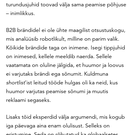
turundusjuhid toovad välja sama peamise põhjuse
– inimlikkus.
B2B brändidel ei ole ühte maagilist otsustuskogu,
mis analüüsib robotlikult, milline on parim valik.
Kõikide brändide taga on inimene. Isegi tippjuhid
on inimesed, kellele meeldib naerda. Sellele
vaatamata on oluline jälgida, et huumor ja loovus
ei varjutaks brändi ega sõnumit. Kuldmuna
shortlist
’
ist leitud tööde hulgas oli ka neid, kus
huumor varjutas peamise sõnumi ja muutis
reklaami segaseks.
Lisaks tõid eksperdid välja argumendi, mis kogub
iga päevaga aina enam olulisust. Selleks on
eristumine.
Seda on rõhutatud ka globaalsetes