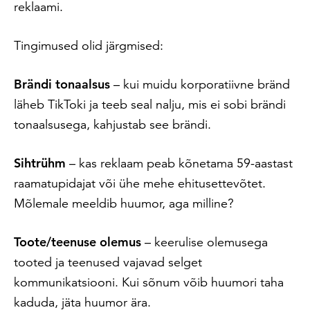
reklaami.
Tingimused olid järgmised:
Brändi tonaalsus
– kui muidu korporatiivne bränd
läheb TikToki ja teeb seal nalju, mis ei sobi brändi
tonaalsusega, kahjustab see brändi.
Sihtrühm
– kas reklaam peab kõnetama 59-aastast
raamatupidajat või ühe mehe ehitusettevõtet.
Mõlemale meeldib huumor, aga milline?
Toote/teenuse olemus
– keerulise olemusega
tooted ja teenused vajavad selget
kommunikatsiooni.
Kui sõnum võib huumori taha
kaduda, jäta huumor ära.