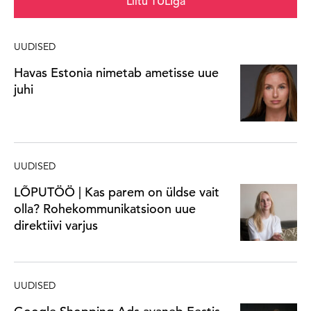
Liitu TULIga
UUDISED
Havas Estonia nimetab ametisse uue
juhi
UUDISED
LÕPUTÖÖ | Kas parem on üldse vait
olla? Rohekommunikatsioon uue
direktiivi varjus
UUDISED