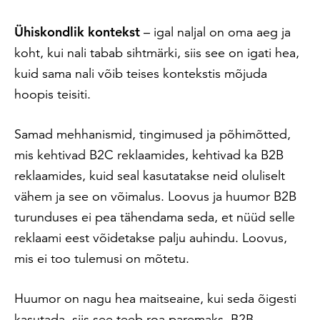
Ühiskondlik kontekst
– igal naljal on oma aeg ja
koht, kui nali tabab sihtmärki, siis see on igati hea,
kuid sama nali võib teises kontekstis mõjuda
hoopis teisiti.
Samad mehhanismid, tingimused ja põhimõtted,
mis kehtivad B2C reklaamides, kehtivad ka B2B
reklaamides, kuid seal kasutatakse neid oluliselt
vähem ja see on võimalus. Loovus ja huumor B2B
turunduses ei pea tähendama seda, et nüüd selle
reklaami eest võidetakse palju auhindu. Loovus,
mis ei too tulemusi on mõtetu.
Huumor on nagu hea maitseaine, kui seda õigesti
kasutada, siis see teeb roa paremaks. B2B