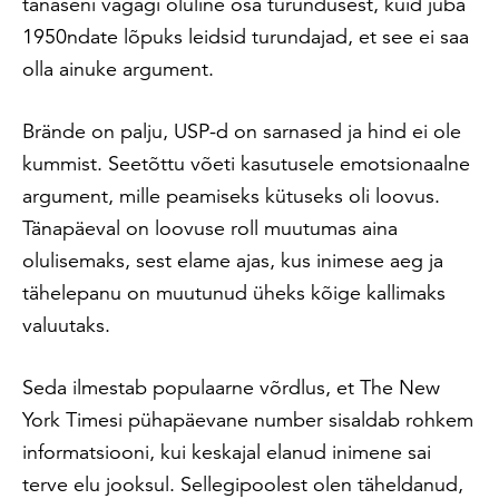
tänaseni vägagi oluline osa turundusest, kuid juba
1950ndate lõpuks leidsid turundajad, et see ei saa
olla ainuke argument.
Brände on palju, USP-d on sarnased ja hind ei ole
kummist. Seetõttu võeti kasutusele emotsionaalne
argument, mille peamiseks kütuseks oli loovus.
Tänapäeval on loovuse roll muutumas aina
olulisemaks, sest elame ajas, kus inimese aeg ja
tähelepanu on muutunud üheks kõige kallimaks
valuutaks.
Seda ilmestab populaarne võrdlus, et The New
York Timesi pühapäevane number sisaldab rohkem
informatsiooni, kui keskajal elanud inimene sai
terve elu jooksul. Sellegipoolest olen täheldanud,