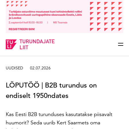
Sisesta märksõna
Otsi
UUDISED
02.07.2026
LÕPUTÖÖ | B2B turundus on
endiselt 1950ndates
Kas Eesti B2B turunduses kasutatakse piisavalt
huumorit? Seda uurib Kert Saarmets oma