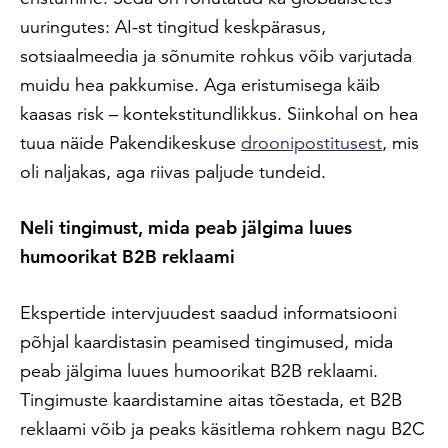
uuringutes: AI-st tingitud keskpärasus,
sotsiaalmeedia ja sõnumite rohkus võib varjutada
muidu hea pakkumise. Aga eristumisega käib
kaasas risk – kontekstitundlikkus.
Siinkohal on hea
tuua näide Pakendikeskuse
droonipostitusest
, mis
oli naljakas, aga riivas paljude tundeid.
Neli tingimust, mida peab jälgima luues
humoorikat B2B reklaami
Ekspertide intervjuudest saadud informatsiooni
põhjal kaardistasin peamised tingimused, mida
peab jälgima luues humoorikat B2B reklaami.
Tingimuste kaardistamine aitas tõestada, et B2B
reklaami võib ja peaks käsitlema rohkem nagu B2C