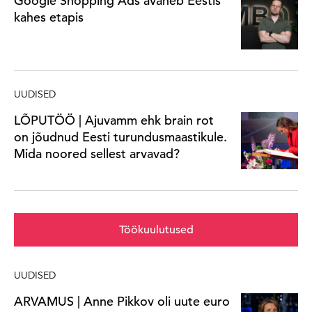
Google Shopping Ads avaneb Eestis
kahes etapis
UUDISED
LÕPUTÖÖ | Ajuvamm ehk brain rot
on jõudnud Eesti turundusmaastikule.
Mida noored sellest arvavad?
Töökuulutused
UUDISED
ARVAMUS | Anne Pikkov oli uute euro