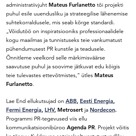
administratiivjuht
Mateus Furlanetto
tõi projekti
puhul esile uuendusliku ja strateegilise lähenemise
suhtekorraldusele, mis seab kõrge standardi.
„Võidutöö on inspiratsiooniks professionaalidele
kogu maailmas ja tunnistuseks teie vankumatust
pühendumusest PR kunstile ja teadusele.
Õnnitleme veelkord selle märkimisväärse
saavutuse puhul ja soovime jätkuvat edu kõigis
teie tulevastes ettevõtmistes,“ ütles
Mateus
Furlanetto
.
Lae End ellukutsujad on
ABB
,
Eesti Energia
,
Fermi Energia
,
LHV
,
Metrosert
ja
Nordecon
.
Programmi PR-tegevused viis ellu
kommunikatsioonibüroo
Agenda PR
. Projekt võitis