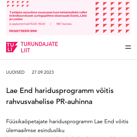
Sisesta märksõna
Otsi
UUDISED
27.09.2023
Lae End haridusprogramm võitis
rahvusvahelise PR-auhinna
Füüsikaõpetajate haridusprogramm Lae End võitis
ülemaailmse esindusliku