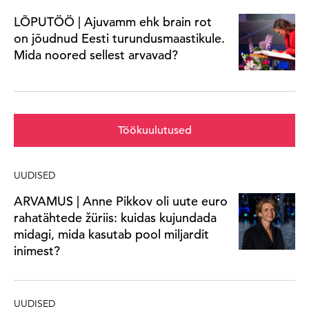
LÕPUTÖÖ | Ajuvamm ehk brain rot
on jõudnud Eesti turundusmaastikule.
Mida noored sellest arvavad?
Töökuulutused
UUDISED
ARVAMUS | Anne Pikkov oli uute euro
rahatähtede žüriis: kuidas kujundada
midagi, mida kasutab pool miljardit
inimest?
UUDISED