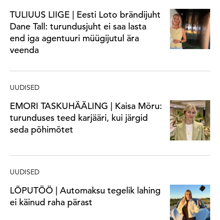
TULIUUS LIIGE | Eesti Loto brändijuht
Dane Tall: turundusjuht ei saa lasta
end iga agentuuri müügijutul ära
veenda
UUDISED
EMORI TASKUHÄÄLING | Kaisa Mõru:
turunduses teed karjääri, kui järgid
seda põhimõtet
UUDISED
LÕPUTÖÖ | Automaksu tegelik lahing
ei käinud raha pärast