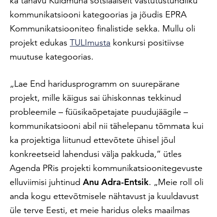
ka tänavu Kuldmuna sotsiaalselt vastutustundliku
kommunikatsiooni kategoorias ja jõudis EPRA
Kommunikatsiooniteo finalistide sekka. Mullu oli
projekt edukas
TULImusta
konkursi positiivse
muutuse kategoorias.
„Lae End haridusprogramm on suurepärane
projekt, mille käigus sai ühiskonnas tekkinud
probleemile – füüsikaõpetajate puudujäägile –
kommunikatsiooni abil nii tähelepanu tõmmata kui
ka projektiga liitunud ettevõtete ühisel jõul
konkreetseid lahendusi välja pakkuda,“ ütles
Agenda PRis projekti kommunikatsioonitegevuste
elluviimisi juhtinud
Anu Adra-Entsik
. „Meie roll oli
anda kogu ettevõtmisele nähtavust ja kuuldavust
üle terve Eesti, et meie haridus oleks maailmas