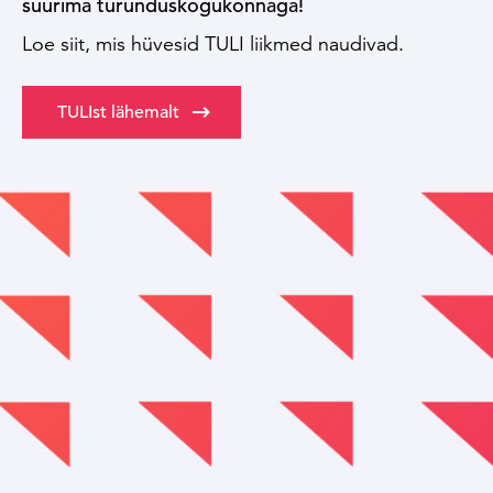
suurima turunduskogukonnaga!
Loe siit, mis hüvesid TULI liikmed naudivad.
TULIst lähemalt