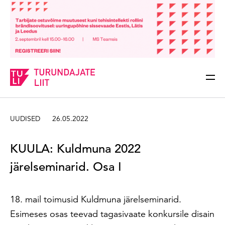
Sisesta märksõna
Otsi
UUDISED
26.05.2022
KUULA: Kuldmuna 2022
järelseminarid. Osa I
18. mail toimusid Kuldmuna järelseminarid.
Esimeses osas teevad tagasivaate konkursile disain