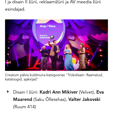
I ja disain II žürii, reklaamižürii ja AV meedia žürii
esindajad.
Creatum pälvis kuldmuna kategoorias "Trükidisain: Raamatud,
kataloogid, ajakirjad"
Disain I žürii:
Kadri Ann Mikiver
(Velvet)
,
Eva
Maarend
(Saku Õlletehas),
Valter Jakovski
(Ruum 414)