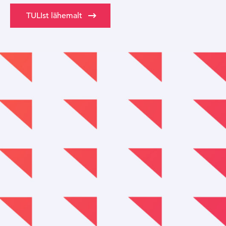
TULIst lähemalt