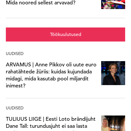
Mida noored sellest arvavad?
Töökuulutused
UUDISED
ARVAMUS | Anne Pikkov oli uute euro
rahatähtede žüriis: kuidas kujundada
midagi, mida kasutab pool miljardit
inimest?
UUDISED
TULIUUS LIIGE | Eesti Loto brändijuht
Dane Tall: turundusjuht ei saa lasta