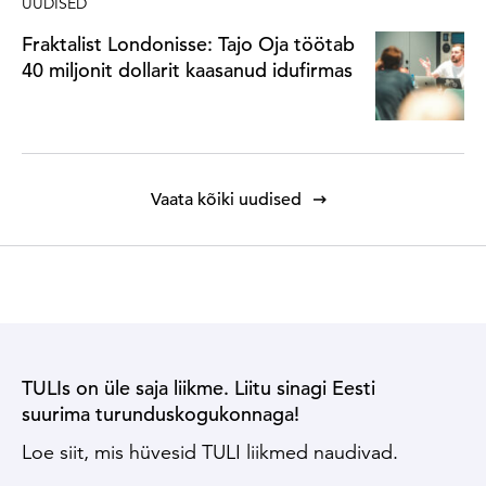
UUDISED
Fraktalist Londonisse: Tajo Oja töötab
40 miljonit dollarit kaasanud idufirmas
Vaata kõiki uudised
TULIs on üle saja liikme. Liitu sinagi Eesti
suurima turunduskogukonnaga!
Loe siit, mis hüvesid TULI liikmed naudivad.