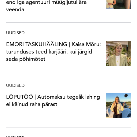
end iga agentuuri müügijutul ära
veenda
UUDISED
EMORI TASKUHÄÄLING | Kaisa Mõru:
turunduses teed karjääri, kui järgid
seda põhimõtet
UUDISED
LÕPUTÖÖ | Automaksu tegelik lahing
ei käinud raha pärast