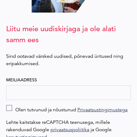
Liitu meie uudiskirjaga ja ole alati
samm ees
Sind ootavad värsked uudised, põnevad üritused ning
eripakkumised.
MEILIAADRESS
Olen tutvunud ja nõustunud
Privaatsustingimustega
Lehte kaitstakse reCAPTCHA teenusega, millele
rakenduvad Google
privaatsuspoliitika
ja Google