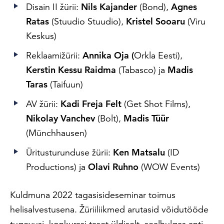
Disain II žürii:
Nils Kajander
(Bond),
Agnes
Ratas
(Stuudio Stuudio),
Kristel Sooaru
(Viru
Keskus)
Reklaamižürii:
Annika Oja (
Orkla Eesti)
,
Kerstin Kessu Raidma
(Tabasco)
ja
Madis
Taras
(Taifuun)
AV žürii:
Kadi Freja Felt
(Get Shot Films),
Nikolay Vanchev
(Bolt),
Madis Tüür
(Münchhausen)
Üritusturunduse žürii:
Ken Matsalu
(ID
Productions) ja
Olavi Ruhno
(WOW Events)
Kuldmuna 2022 tagasisideseminar toimus
helisalvestusena. Žüriiliikmed arutasid võidutööde
tugevusi, konkurssi taset üldiselt, sealhulgas anti