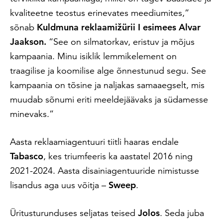
kvaliteetne teostus erinevates meediumites,”
sõnab
Kuldmuna reklaamižürii I esimees Alvar
Jaakson.
“See on silmatorkav, eristuv ja mõjus
kampaania.
Minu isiklik lemmikelement on
traagilise ja koomilise alge õnnestunud segu. See
kampaania on tõsine ja naljakas samaaegselt, mis
muudab sõnumi eriti meeldejäävaks ja südamesse
minevaks.”
Aasta reklaamiagentuuri tiitli haaras endale
Tabasco
, kes triumfeeris ka aastatel 2016 ning
2021-2024. Aasta disainiagentuuride nimistusse
lisandus aga uus võitja –
Sweep
.
Üritusturunduses seljatas teised
Jolos
. Seda juba