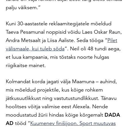
palju väiksem.”
Kuni 30-aastastele reklaamitegijatele mõeldud
Taeva Pesamunal noppisid võidu Laes Oskar Raun,
Andra Metsaalt ja Liisa Aaliste. Seda tööga “
Pilet
välismaale, kui tuleb sõda
”. Neil oli 48 tundi aega,
et luua kampaania, mis tõstaks noorte hulgas
riigikaitse mainet.
Kolmandat korda jagati välja Maamuna – auhind,
mis mõeldud projektile, kus kõige rohkem
jätkusuutlikkust ning vastutustundlikkust. Tänavu
hoolitses võitja valimise eest Alexela. Nende
moodustatud žürii hindas kõige kõrgemalt
DADA
AD
tööd “
Kuumenev finišijoon. Sport muutuvas