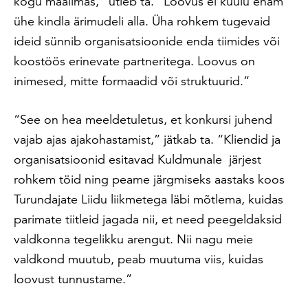
kogu maailmas,” ütleb ta. “Loovus ei kuulu enam
ühe kindla ärimudeli alla. Üha rohkem tugevaid
ideid sünnib organisatsioonide enda tiimides või
koostöös erinevate partneritega. Loovus on
inimesed, mitte formaadid või struktuurid.”
“See on hea meeldetuletus, et konkursi juhend
vajab ajas ajakohastamist,” jätkab ta. “Kliendid ja
organisatsioonid esitavad Kuldmunale järjest
rohkem töid ning peame järgmiseks aastaks koos
Turundajate Liidu liikmetega läbi mõtlema, kuidas
parimate tiitleid jagada nii, et need peegeldaksid
valdkonna tegelikku arengut. Nii nagu meie
valdkond muutub, peab muutuma viis, kuidas
loovust tunnustame.”