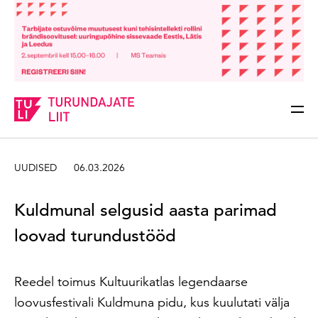
Sisesta märksõna
Otsi
UUDISED
06.03.2026
Kuldmunal selgusid aasta parimad
loovad turundustööd
Reedel toimus Kultuurikatlas legendaarse
loovusfestivali Kuldmuna pidu, kus kuulutati välja