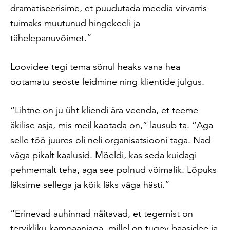
dramatiseerisime, et puudutada meedia virvarris
tuimaks muutunud hingekeeli ja
tähelepanuvõimet.”
Loovidee tegi tema sõnul heaks vana hea
ootamatu seoste leidmine ning klientide julgus.
“Lihtne on ju üht kliendi ära veenda, et teeme
äkilise asja, mis meil kaotada on,” lausub ta. “Aga
selle töö juures oli neli organisatsiooni taga. Nad
väga pikalt kaalusid. Mõeldi, kas seda kuidagi
pehmemalt teha, aga see polnud võimalik. Lõpuks
läksime sellega ja kõik läks väga hästi.”
“Erinevad auhinnad näitavad, et tegemist on
tervikliku kampaaniaga, millel on tugev baasidee ja