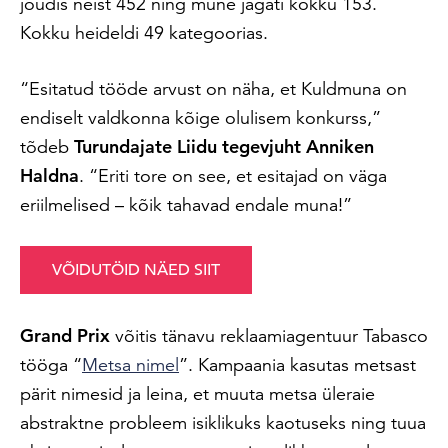
jõudis neist 452 ning mune jagati kokku 153.
Kokku heideldi 49 kategoorias.
“Esitatud tööde arvust on näha, et Kuldmuna on
endiselt valdkonna kõige olulisem konkurss,”
tõdeb
Turundajate Liidu tegevjuht
Anniken
Haldna
.
“Eriti tore on see, et esitajad on väga
eriilmelised – kõik tahavad endale muna!”
VÕIDUTÖID NÄED SIIT
Grand Prix
võitis tänavu reklaamiagentuur Tabasco
tööga “
Metsa nimel
”. Kampaania kasutas metsast
pärit nimesid ja leina, et muuta metsa üleraie
abstraktne probleem isiklikuks kaotuseks ning tuua