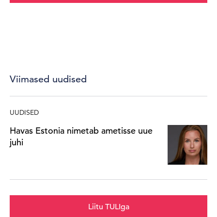
Viimased uudised
UUDISED
Havas Estonia nimetab ametisse uue
juhi
Liitu TULIga