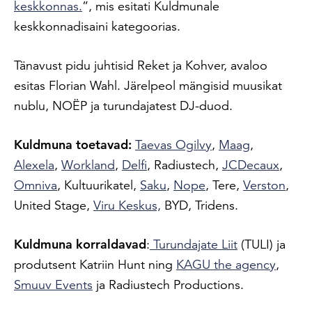
keskkonnas.
”, mis esitati Kuldmunale
keskkonnadisaini kategoorias.
Tänavust pidu juhtisid Reket ja Kohver, avaloo
esitas Florian Wahl. Järelpeol mängisid muusikat
nublu, NOËP ja turundajatest DJ-duod.
Kuldmuna toetavad:
Taevas Ogilvy
,
Maag
,
Alexela
,
Workland
,
Delfi
, Radiustech,
JCDecaux
,
Omniva
, Kultuurikatel,
Saku
,
Nope
, Tere,
Verston
,
United Stage,
Viru Keskus,
BYD, Tridens.
Kuldmuna korraldavad
:
Turundajate Liit
(TULI) ja
produtsent Katriin Hunt ning
KAGU the agency
,
Smuuv Events
ja Radiustech Productions.