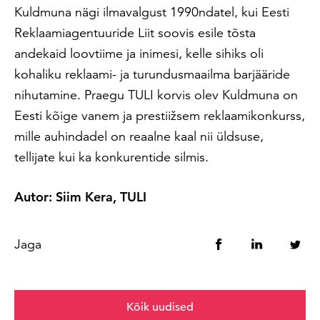
Kuldmuna nägi ilmavalgust 1990ndatel, kui Eesti
Reklaamiagentuuride Liit soovis esile tõsta
andekaid loovtiime ja inimesi, kelle sihiks oli
kohaliku reklaami- ja turundusmaailma barjääride
nihutamine. Praegu TULI korvis olev Kuldmuna on
Eesti kõige vanem ja prestiižsem reklaamikonkurss,
mille auhindadel on reaalne kaal nii üldsuse,
tellijate kui ka konkurentide silmis.
Autor: Siim Kera, TULI
Jaga
Kõik uudised