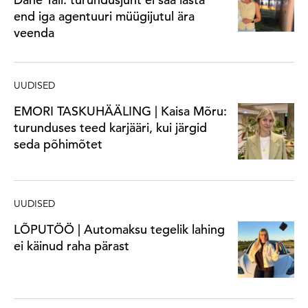
end iga agentuuri müügijutul ära
veenda
UUDISED
EMORI TASKUHÄÄLING | Kaisa Mõru:
turunduses teed karjääri, kui järgid
seda põhimõtet
UUDISED
LÕPUTÖÖ | Automaksu tegelik lahing
ei käinud raha pärast