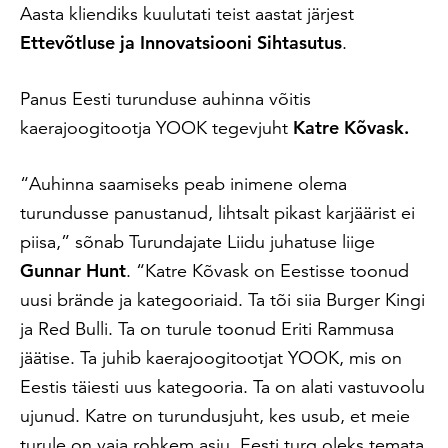
Aasta kliendiks kuulutati teist aastat järjest
Ettevõtluse ja Innovatsiooni Sihtasutus
.
Panus Eesti turunduse auhinna võitis
kaerajoogitootja YOOK tegevjuht
Katre Kõvask.
“Auhinna saamiseks peab inimene olema
turundusse panustanud, lihtsalt pikast karjäärist ei
piisa,” sõnab Turundajate Liidu juhatuse liige
Gunnar Hunt
. “Katre Kõvask on Eestisse toonud
uusi brände ja kategooriaid. Ta tõi siia Burger Kingi
ja Red Bulli. Ta on turule toonud Eriti Rammusa
jäätise. Ta juhib kaerajoogitootjat YOOK, mis on
Eestis täiesti uus kategooria. Ta on alati vastuvoolu
ujunud. Katre on turundusjuht, kes usub, et meie
turule on vaja rohkem asju. Eesti turg oleks temata