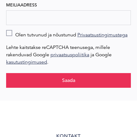
MEILIAADRESS
Olen tutvunud ja nõustunud
Privaatsustingimustega
Lehte kaitstakse reCAPTCHA teenusega, millele
rakenduvad Google
privaatsuspoliitika
ja Google
kasutustingimused
.
Saada
KONTAKT