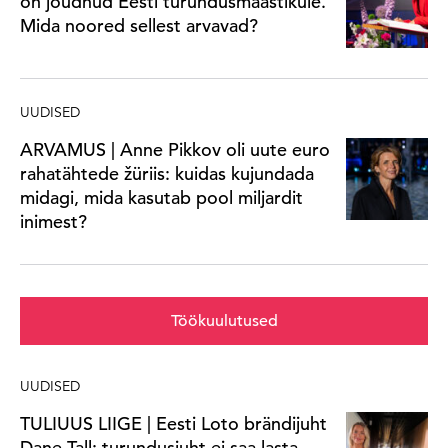
on jõudnud Eesti turundusmaastikule.
Mida noored sellest arvavad?
UUDISED
ARVAMUS | Anne Pikkov oli uute euro
rahatähtede žüriis: kuidas kujundada
midagi, mida kasutab pool miljardit
inimest?
Töökuulutused
UUDISED
TULIUUS LIIGE | Eesti Loto brändijuht
Dane Tall: turundusjuht ei saa lasta