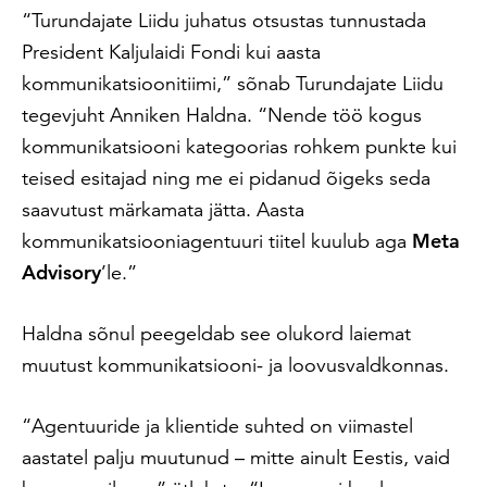
“Turundajate Liidu juhatus otsustas tunnustada
President Kaljulaidi Fondi kui aasta
kommunikatsioonitiimi,” sõnab Turundajate Liidu
tegevjuht Anniken Haldna. “Nende töö kogus
kommunikatsiooni kategoorias rohkem punkte kui
teised esitajad ning me ei pidanud õigeks seda
saavutust märkamata jätta. Aasta
kommunikatsiooniagentuuri tiitel kuulub aga
Meta
Advisory
’le.”
Haldna sõnul peegeldab see olukord laiemat
muutust kommunikatsiooni- ja loovusvaldkonnas.
“Agentuuride ja klientide suhted on viimastel
aastatel palju muutunud – mitte ainult Eestis, vaid