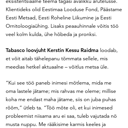
eksistentsiaalne teema tagasi avalikku arutelusse.
Klientideks olid Eestimaa Looduse Fond, Päästame
Eesti Metsad, Eesti Roheline Liikumine ja Eesti
Ornitoloogiaühing. Lisaks peaauhinnale võitis töö
veel kolm kulda, ühe hõbeda ja pronksi.
Tabasco loovjuht Kerstin Kessu Raidma
loodab,
et võit aitab tähelepanu tõmmata sellele, mis
meedias hetkel aktuaalne – võitlus metsa üle.
“Kui see töö paneb inimesi mõtlema, mida me
oma lastele jätame; mis rahvas me oleme; millise
koha me endast maha jätame, siis on juba puhas
rõõm,” ütleb ta. “Töö mõte oli, et kui inimesed
probleemist niisama aru ei saa, tuleb vajutada nö
musta nuppu. Me rääkisime karmis keeles ja