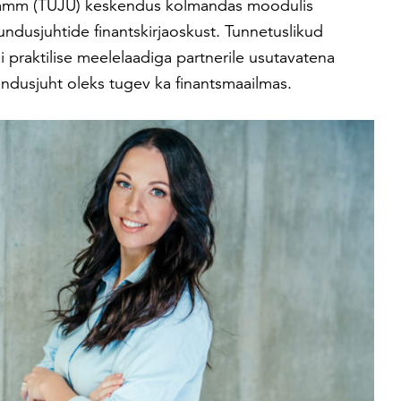
ramm (TUJU) keskendus kolmandas moodulis
undusjuhtide finantskirjaoskust. Tunnetuslikud
i praktilise meelelaadiga partnerile usutavatena
undusjuht oleks tugev ka finantsmaailmas.