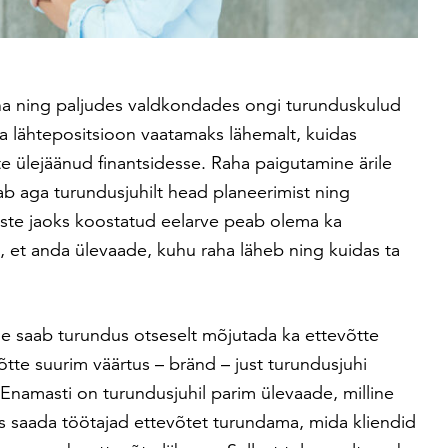
na ning paljudes valdkondades ongi turunduskulud
 lähtepositsioon vaatamaks lähemalt, kuidas
e ülejäänud finantsidesse. Raha paigutamine ärile
 aga turundusjuhilt head planeerimist ning
ste jaoks koostatud eelarve peab olema ka
ud, et anda ülevaade, kuhu raha läheb ning kuidas ta
e saab turundus otseselt mõjutada ka ettevõtte
õtte suurim väärtus – bränd – just turundusjuhi
Enamasti on turundusjuhil parim ülevaade, milline
as saada töötajad ettevõtet turundama, mida kliendid