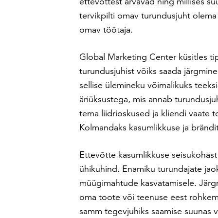
ettevõttest arvavad ning millises su
tervikpilti omav turundusjuht olem
omav töötaja.
Global Marketing Center küsitles ti
turundusjuhist võiks saada järgmine
sellise ülemineku võimalikuks teeks
äriüksustega, mis annab turundusjuhi
tema liidrioskused ja kliendi vaate 
Kolmandaks kasumlikkuse ja brändit
Ettevõtte kasumlikkuse seisukohast t
ühikuhind. Enamiku turundajate ja
müügimahtude kasvatamisele. Järg
oma toote või teenuse eest rohkem
samm tegevjuhiks saamise suunas v