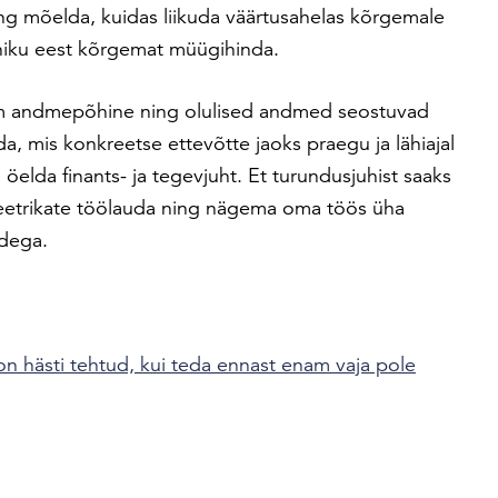
g mõelda, kuidas liikuda väärtusahelas kõrgemale
hiku eest kõrgemat müügihinda.
m andmepõhine ning olulised andmed seostuvad
a, mis konkreetse ettevõtte jaoks praegu ja lähiajal
öelda finants- ja tegevjuht. Et turundusjuhist saaks
eetrikate töölauda ning nägema oma töös üha
idega.
 on hästi tehtud, kui teda ennast enam vaja pole