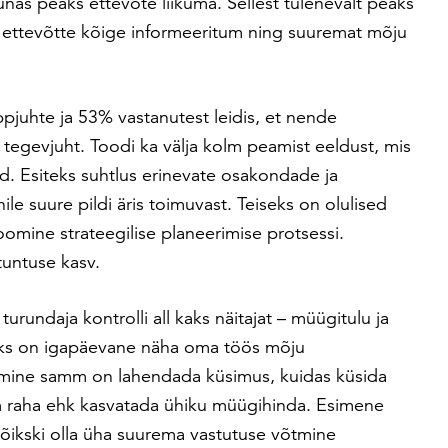
unas peaks ettevõte liikuma. Sellest tulenevalt peaks
a ettevõtte kõige informeeritum ning suuremat mõju
ppjuhte ja 53% vastanutest leidis, et nende
 tegevjuht. Toodi ka välja kolm peamist eeldust, mis
id. Esiteks suhtlus erinevate osakondade ja
le suure pildi äris toimuvast. Teiseks on olulised
toomine strateegilise planeerimise protsessi.
untuse kasv.
urundaja kontrolli all kaks näitajat – müügitulu ja
oks on igapäevane näha oma töös mõju
mine samm on lahendada küsimus, kuidas küsida
 raha ehk kasvatada ühiku müügihinda. Esimene
õikski olla üha suurema vastutuse võtmine