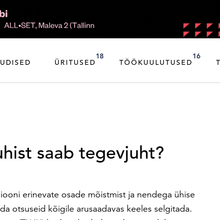
18
16
UDISED
ÜRITUSED
TÖÖKUULUTUSED
hist saab tegevjuht?
iooni erinevate osade mõistmist ja nendega ühise
enda otsuseid kõigile arusaadavas keeles selgitada.