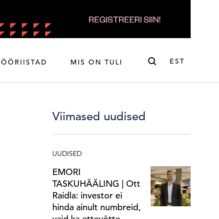
Otsi
EST
TÖÖRIISTAD
MIS ON TULI
ENG
EST
Viimased uudised
UUDISED
EMORI
TASKUHÄÄLING | Ott
Raidla: investor ei
hinda ainult numbreid,
vaid ka ettevõtte