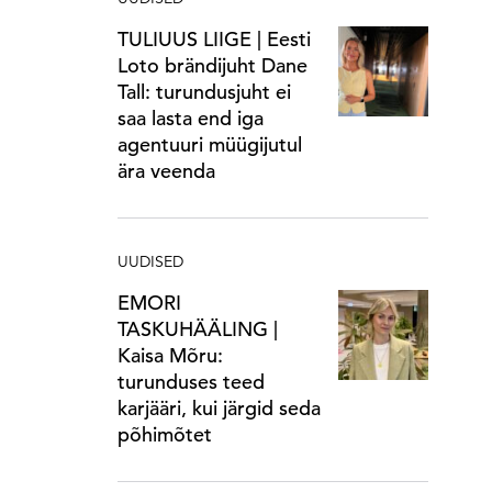
TULIUUS LIIGE | Eesti
Loto brändijuht Dane
Tall: turundusjuht ei
saa lasta end iga
agentuuri müügijutul
ära veenda
UUDISED
EMORI
TASKUHÄÄLING |
Kaisa Mõru:
turunduses teed
karjääri, kui järgid seda
põhimõtet