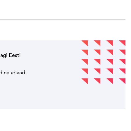
nagi Eesti
!
ed naudivad.