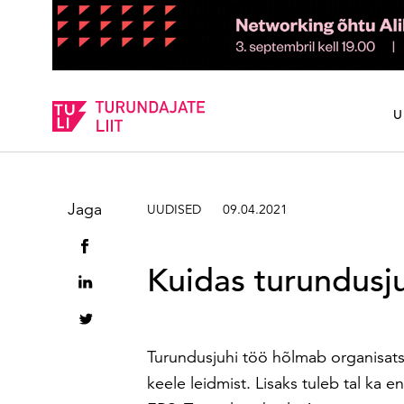
Sisesta märksõna
U
Jaga
UUDISED
09.04.2021
Kuidas turundusju
Turundusjuhi töö hõlmab organisats
keele leidmist. Lisaks tuleb tal ka 