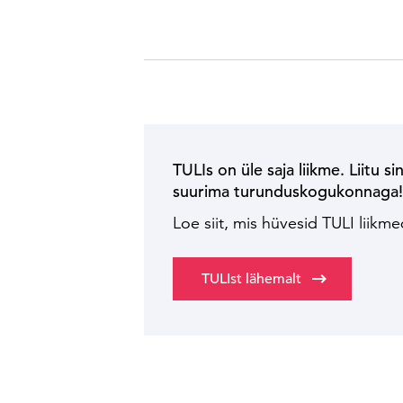
TULIs on üle saja liikme. Liitu si
suurima turunduskogukonnaga
Loe siit, mis hüvesid TULI liikm
TULIst lähemalt