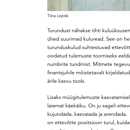
Tiina Lepisk
Turundust nähakse tihti kuluüksuse
ühed suurimad kuluread. See on hea
turunduskulud suhtestuvad ettevõtt
oodatud tulemuste toomiseks eeldab
numbrite tundmist. Mitmete tegevu
finantsjuhile mõistetavalt kirjeldat
ärile kasvu toob.
Lisaks müügitulemuste kasvatamisel
laiemat käekäiku. On ju sageli ettev
kujundada, kasvatada ja arendada. 
on ettevõtte positsioon turul, kuid