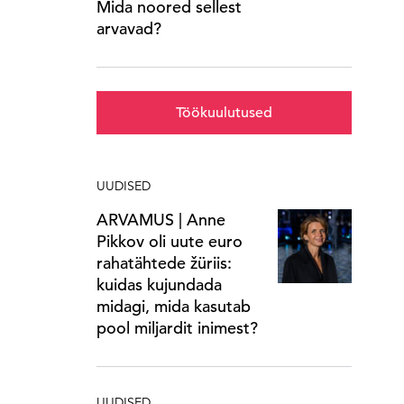
Mida noored sellest
arvavad?
Töökuulutused
UUDISED
ARVAMUS | Anne
Pikkov oli uute euro
rahatähtede žüriis:
kuidas kujundada
midagi, mida kasutab
pool miljardit inimest?
UUDISED