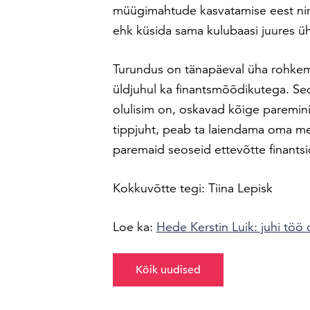
müügimahtude kasvatamise eest nin
ehk küsida sama kulubaasi juures ü
Turundus on tänapäeval üha rohke
üldjuhul ka finantsmõõdikutega. Sed
olulisim on, oskavad kõige paremini 
tippjuht, peab ta laiendama oma m
paremaid seoseid ettevõtte finants
Kokkuvõtte tegi: Tiina Lepisk
Loe ka:
Hede Kerstin Luik: juhi töö
Kõik uudised