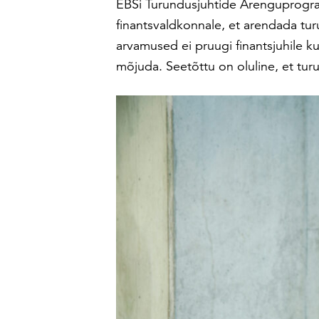
EBSi Turundusjuhtide Arenguprog
finantsvaldkonnale, et arendada tur
arvamused ei pruugi finantsjuhile ku
mõjuda. Seetõttu on oluline, et tur