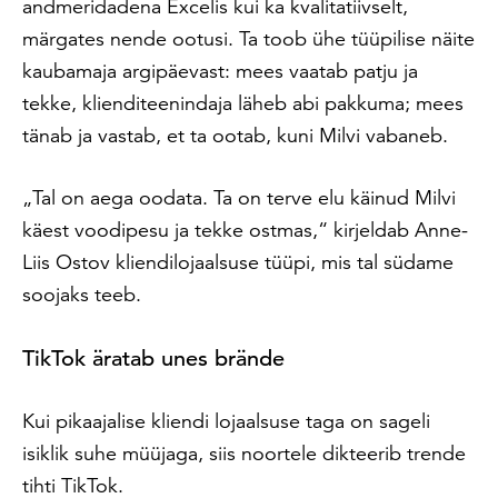
andmeridadena Excelis kui ka kvalitatiivselt,
märgates nende ootusi. Ta toob ühe tüüpilise näite
kaubamaja argipäevast: mees vaatab patju ja
tekke, klienditeenindaja läheb abi pakkuma; mees
tänab ja vastab, et ta ootab, kuni Milvi vabaneb.
„Tal on aega oodata. Ta on terve elu käinud Milvi
käest voodipesu ja tekke ostmas,“ kirjeldab Anne-
Liis Ostov kliendilojaalsuse tüüpi, mis tal südame
soojaks teeb.
TikTok äratab unes brände
Kui pikaajalise kliendi lojaalsuse taga on sageli
isiklik suhe müüjaga, siis noortele dikteerib trende
tihti TikTok.