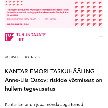
Sisesta märksõna
Otsi
UUDISED
03.07.2025
KANTAR EMORI TASKUHÄÄLING |
Anne-Liis Ostov: riskide võtmisest on
hullem tegevusetus
Kantar Emor on juba mõnda aega teinud