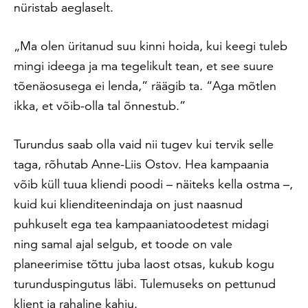
nüristab aeglaselt.
„Ma olen üritanud suu kinni hoida, kui keegi tuleb
mingi ideega ja ma tegelikult tean, et see suure
tõenäosusega ei lenda,” räägib ta. “Aga mõtlen
ikka, et võib-olla tal õnnestub.”
Turundus saab olla vaid nii tugev kui tervik selle
taga, rõhutab Anne-Liis Ostov. Hea kampaania
võib küll tuua kliendi poodi – näiteks kella ostma –,
kuid kui klienditeenindaja on just naasnud
puhkuselt ega tea kampaaniatoodetest midagi
ning samal ajal selgub, et toode on vale
planeerimise tõttu juba laost otsas, kukub kogu
turunduspingutus läbi. Tulemuseks on pettunud
klient ja rahaline kahju.