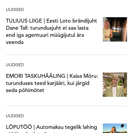
UUDISED
TULIUUS LIIGE | Eesti Loto brändijuht
Dane Tall: turundusjuht ei saa lasta
end iga agentuuri müügijutul ära
veenda
UUDISED
EMORI TASKUHÄÄLING | Kaisa Mõru:
turunduses teed karjääri, kui järgid
seda põhimõtet
UUDISED
LÕPUTÖÖ | Automaksu tegelik lahing