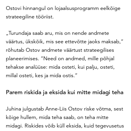
Ostovi hinnangul on lojaalsusprogramm eelkõige
strateegiline tööriist.
„Turundaja saab aru, mis on nende andmete
väärtus, ükskõik, mis see ettevõtte jaoks maksab,”
rõhutab Ostov andmete väärtust strateegilises
planeerimises. “Need on andmed, mille põhjal
tehakse analüüse: mida osteti, kui palju, osteti,
millal osteti, kes ja mida ostis.”
Parem riskida ja eksida kui mitte midagi teha
Juhina julgustab Anne-Liis Ostov riske võtma, sest
kõige hullem, mida teha saab, on teha mitte
midagi. Riskides võib küll eksida, kuid tegevusetus