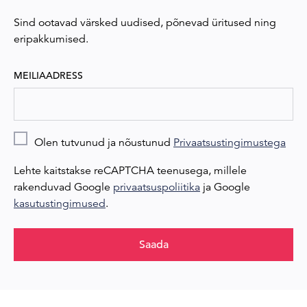
Sind ootavad värsked uudised, põnevad üritused ning
eripakkumised.
MEILIAADRESS
Olen tutvunud ja nõustunud
Privaatsustingimustega
Lehte kaitstakse reCAPTCHA teenusega, millele
rakenduvad Google
privaatsuspoliitika
ja Google
kasutustingimused
.
Saada