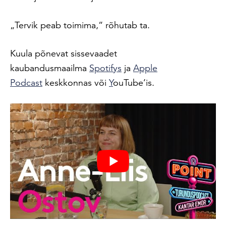
„Tervik peab toimima,“ rõhutab ta.
Kuula põnevat sissevaadet
kaubandusmaailma
Spotifys
ja
Apple
Podcast
keskkonnas või
Y
ouTube’is.