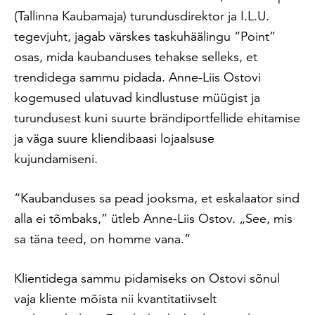
(Tallinna Kaubamaja) turundusdirektor ja I.L.U.
tegevjuht, jagab värskes taskuhäälingu “Point”
osas, mida kaubanduses tehakse selleks, et
trendidega sammu pidada. Anne-Liis Ostovi
kogemused ulatuvad kindlustuse müügist ja
turundusest kuni suurte brändiportfellide ehitamise
ja väga suure kliendibaasi lojaalsuse
kujundamiseni.
“Kaubanduses sa pead jooksma, et eskalaator sind
alla ei tõmbaks,” ütleb Anne-Liis Ostov. „See, mis
sa täna teed, on homme vana.”
Klientidega sammu pidamiseks on Ostovi sõnul
vaja kliente mõista nii kvantitatiivselt