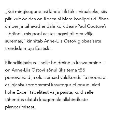
„Kui mingisugune asi läheb TikTokis viraalseks, siis
piltlikult öeldes on Rocca al Mare koolipoisid lõhna
ümber ja tahavad endale kõik Jean-Paul Couture’i
– brändi, mis pool aastat tagasi oli pea välja
suremas,” kinnitab Anne-Liis Ostov globaalsete
trendide mõju Eestiski.
Kliendilojaalsus – selle hoidmine ja kasvatamine –
on Anne-Liis Ostovi sõnul üks tema töö
põnevamaid ja olulisemaid valdkondi. Ta möönab,
et lojaalsusprogrammi kasutegur ei pruugi alati
kohe Exceli tabelitest välja paista, kuid selle
tähendus ulatub kaugemale allahindluste
planeerimisest.