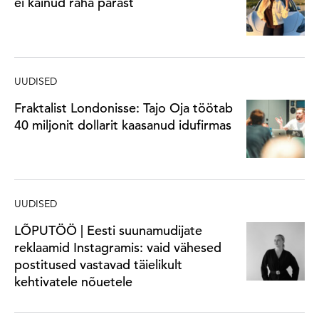
ei käinud raha pärast
UUDISED
Fraktalist Londonisse: Tajo Oja töötab
40 miljonit dollarit kaasanud idufirmas
UUDISED
LÕPUTÖÖ | Eesti suunamudijate
reklaamid Instagramis: vaid vähesed
postitused vastavad täielikult
kehtivatele nõuetele