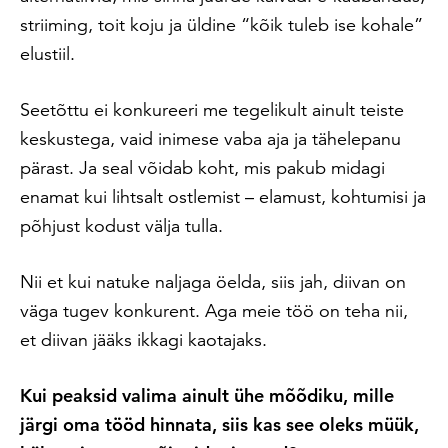
striiming, toit koju ja üldine “kõik tuleb ise kohale”
elustiil.
Seetõttu ei konkureeri me tegelikult ainult teiste
keskustega, vaid inimese vaba aja ja tähelepanu
pärast. Ja seal võidab koht, mis pakub midagi
enamat kui lihtsalt ostlemist – elamust, kohtumisi ja
põhjust kodust välja tulla.
Nii et kui natuke naljaga öelda, siis jah, diivan on
väga tugev konkurent. Aga meie töö on teha nii,
et diivan jääks ikkagi kaotajaks.
Kui peaksid valima ainult ühe mõõdiku, mille
järgi oma tööd hinnata, siis kas see oleks müük,