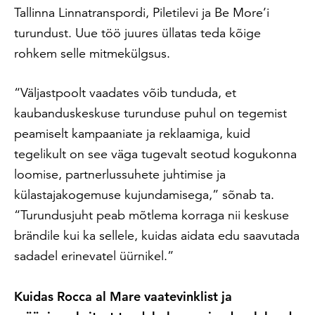
Tallinna Linnatranspordi, Piletilevi ja Be More’i
turundust. Uue töö juures üllatas teda kõige
rohkem selle mitmekülgsus.
“Väljastpoolt vaadates võib tunduda, et
kaubanduskeskuse turunduse puhul on tegemist
peamiselt kampaaniate ja reklaamiga, kuid
tegelikult on see väga tugevalt seotud kogukonna
loomise, partnerlussuhete juhtimise ja
külastajakogemuse kujundamisega,” sõnab ta.
“Turundusjuht peab mõtlema korraga nii keskuse
brändile kui ka sellele, kuidas aidata edu saavutada
sadadel erinevatel üürnikel.”
Kuidas Rocca al Mare vaatevinklist ja