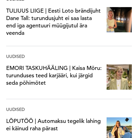
TULIUUS LIIGE | Eesti Loto brändijuht
Dane Tall: turundusjuht ei saa lasta
end iga agentuuri müügijutul ära
veenda
UUDISED
EMORI TASKUHÄÄLING | Kaisa Mõru:
turunduses teed karjääri, kui järgid
seda põhimõtet
UUDISED
LÕPUTÖÖ | Automaksu tegelik lahing
ei käinud raha pärast