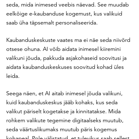
seda, mida inimesed veebis näevad. See muudab
eelkõige e-kaubanduse kogemust, kus valikuid
saab üha täpsemalt personaliseerida.
Kaubanduskeskuste vaates ma ei näe seda niivõrd
otsese ohuna. AI võib aidata inimesel kiiremini
valikuni jõuda, pakkuda asjakohaseid soovitusi ja
aidata kaubanduskeskuses soovitud kohad üles
leida.
Seega näen, et AI aitab inimesel jõuda valikuni,
kuid kaubanduskeskus jääb kohaks, kus seda
valikut päriselt kogetakse ja kinnitatakse. Mida
rohkem valikute tegemine digitaalseks muutub,
seda väärtuslikumaks muutub päris kogemus
kohapeal. Pole välistatud, et tulevikus saab sellest