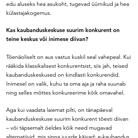
edu aluseks hea asukoht, tugevad üürnikud ja hea
külastajakogemus.
Kas kaubanduskeskuse suurim konkurent on
teine keskus või inimese diivan?
Tõenäoliselt on aus vastus kuskil seal vahepeal. Kui
rääkida klassikalisest konkurentsist, siis jah, teised
kaubanduskeskused on kindlasti konkurendid.
Inimesel on valik, kuhu ta oma aja ja raha suunab
ning selles mõttes konkureerime kõik omavahel.
Aga kui vaadata laiemat pilti, on tänapäeval
kaubanduskeskuse suurim konkurent tõesti diivan
– või täpsemalt öeldes kõik need mugavad
alternatiivid, mis sinna juurde käivad: e-kaubandus,