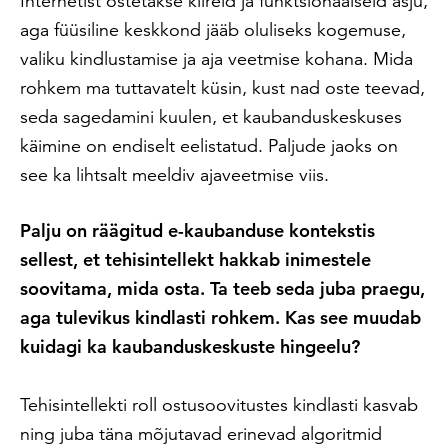
Internetist ostetakse kiireid ja funktsionaalseid asju,
aga füüsiline keskkond jääb oluliseks kogemuse,
valiku kindlustamise ja aja veetmise kohana. Mida
rohkem ma tuttavatelt küsin, kust nad oste teevad,
seda sagedamini kuulen, et kaubanduskeskuses
käimine on endiselt eelistatud. Paljude jaoks on
see ka lihtsalt meeldiv ajaveetmise viis.
Palju on räägitud e-kaubanduse kontekstis
sellest, et tehisintellekt hakkab inimestele
soovitama, mida osta. Ta teeb seda juba praegu,
aga tulevikus kindlasti rohkem. Kas see muudab
kuidagi ka kaubanduskeskuste hingeelu?
Tehisintellekti roll ostusoovitustes kindlasti kasvab
ning juba täna mõjutavad erinevad algoritmid