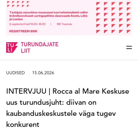
Sisesta märksõna
Otsi
UUDISED
15.06.2026
INTERVJUU | Rocca al Mare Keskuse
uus turundusjuht: diivan on
kaubanduskeskustele väga tugev
konkurent