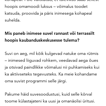
hoopis omamoodi luksus – võimalus toodet
katsuda, proovida ja päris inimesega kohapeal
suhelda.
Mis paneb inimese suvel rannast või terrassilt
hoopis kaubanduskeskusesse tulema?
Suvi on aeg, mil kõik kulgevad natuke oma rütmis
– inimesed liiguvad rohkem, veedavad aega õues
ja otsivad paindlikke võimalusi nii puhkamiseks kui
ka aktiivseteks tegevusteks. Ka meie kohandame
oma suvist programmi selle järgi.
Pakume häid suvesoodustusi, kuid selle kõrval
toome külastajateni ka uusi ja omanäolisi üritusi.