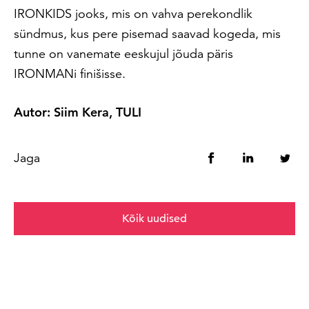
IRONKIDS jooks, mis on vahva perekondlik
sündmus, kus pere pisemad saavad kogeda, mis
tunne on vanemate eeskujul jõuda päris
IRONMANi finišisse.
Autor: Siim Kera, TULI
Jaga
Kõik uudised