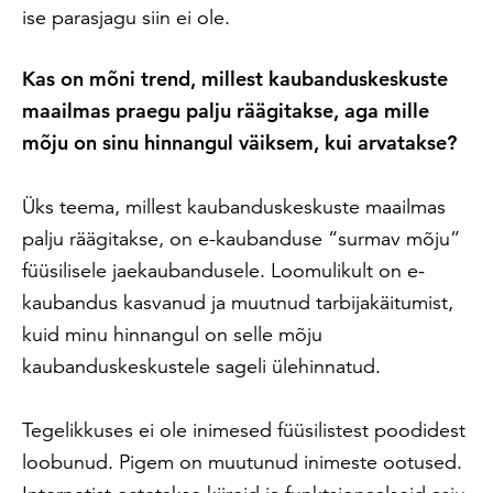
ise parasjagu siin ei ole.
Kas on mõni trend, millest kaubanduskeskuste
maailmas praegu palju räägitakse, aga mille
mõju on sinu hinnangul väiksem, kui arvatakse?
Üks teema, millest kaubanduskeskuste maailmas
palju räägitakse, on e-kaubanduse “surmav mõju”
füüsilisele jaekaubandusele. Loomulikult on e-
kaubandus kasvanud ja muutnud tarbijakäitumist,
kuid minu hinnangul on selle mõju
kaubanduskeskustele sageli ülehinnatud.
Tegelikkuses ei ole inimesed füüsilistest poodidest
loobunud. Pigem on muutunud inimeste ootused.