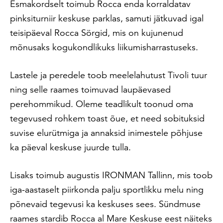
Esmakordselt toimub Rocca enda korraldatav
pinksiturniir keskuse parklas, samuti jätkuvad igal
teisipäeval Rocca Sörgid, mis on kujunenud
mõnusaks kogukondlikuks liikumisharrastuseks.
Lastele ja peredele toob meelelahutust Tivoli tuur
ning selle raames toimuvad laupäevased
perehommikud. Oleme teadlikult toonud oma
tegevused rohkem toast õue, et need sobituksid
suvise elurütmiga ja annaksid inimestele põhjuse
ka päeval keskuse juurde tulla.
Lisaks toimub augustis IRONMAN Tallinn, mis toob
iga-aastaselt piirkonda palju sportlikku melu ning
põnevaid tegevusi ka keskuses sees. Sündmuse
raames stardib Rocca al Mare Keskuse eest näiteks