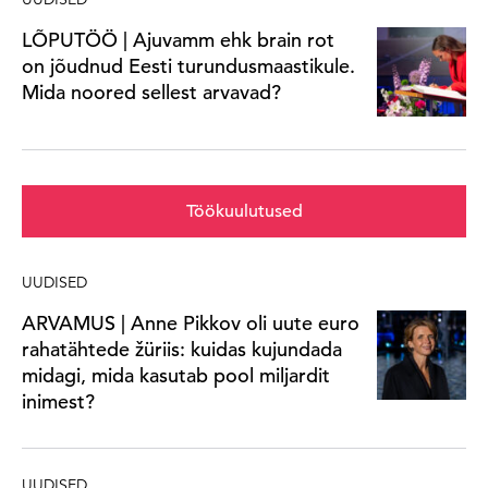
LÕPUTÖÖ | Ajuvamm ehk brain rot
on jõudnud Eesti turundusmaastikule.
Mida noored sellest arvavad?
Töökuulutused
UUDISED
ARVAMUS | Anne Pikkov oli uute euro
rahatähtede žüriis: kuidas kujundada
midagi, mida kasutab pool miljardit
inimest?
UUDISED