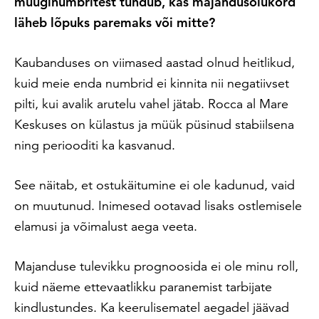
müüginumbritest tundub, kas majandusolukord
läheb lõpuks paremaks või mitte?
Kaubanduses on viimased aastad olnud heitlikud,
kuid meie enda numbrid ei kinnita nii negatiivset
pilti, kui avalik arutelu vahel jätab. Rocca al Mare
Keskuses on külastus ja müük püsinud stabiilsena
ning periooditi ka kasvanud.
See näitab, et ostukäitumine ei ole kadunud, vaid
on muutunud. Inimesed ootavad lisaks ostlemisele
elamusi ja võimalust aega veeta.
Majanduse tulevikku prognoosida ei ole minu roll,
kuid näeme ettevaatlikku paranemist tarbijate
kindlustundes. Ka keerulisematel aegadel jäävad