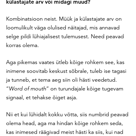
külastajate arv või midagi muud?
Kombinatsioon neist. Müük ja külastajate arv on
loomulikult väga olulised näitajad, mis annavad
selge pildi lühiajalisest tulemusest. Need peavad
korras olema.
Aga pikemas vaates ütleb kõige rohkem see, kas
inimene soovitab keskust sõbrale, tuleb ise tagasi
ja tunneb, et tema aeg siin oli hästi veedetud.
“
Word of mouth
” on turundajale kõige tugevam
signaal, et tehakse õiget asja.
Nii et kui lühidalt kokku võtta, siis numbrid peavad
olema head, aga ma hindan kõige rohkem seda,
kas inimesed räägivad meist hästi ka siis, kui nad