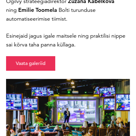
Ogilvy strateegiadirektor
Zuzana Kabelková
ning
Emilie Toomela
Bolti turunduse
automatiseerimise tiimist.
Esinejaid jagus igale maitsele ning praktilisi nippe
sai kõrva taha panna küllaga.
Vaata galeriid