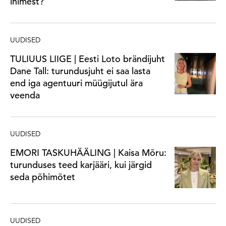
inimest?
UUDISED
TULIUUS LIIGE | Eesti Loto brändijuht
Dane Tall: turundusjuht ei saa lasta
end iga agentuuri müügijutul ära
veenda
UUDISED
EMORI TASKUHÄÄLING | Kaisa Mõru:
turunduses teed karjääri, kui järgid
seda põhimõtet
UUDISED