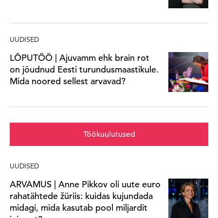
UUDISED
LÕPUTÖÖ | Ajuvamm ehk brain rot
on jõudnud Eesti turundusmaastikule.
Mida noored sellest arvavad?
Töökuulutused
UUDISED
ARVAMUS | Anne Pikkov oli uute euro
rahatähtede žüriis: kuidas kujundada
midagi, mida kasutab pool miljardit