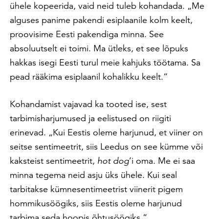
ühele kopeerida, vaid neid tuleb kohandada. „Me
alguses panime pakendi esiplaanile kolm keelt,
proovisime Eesti pakendiga minna. See
absoluutselt ei toimi. Ma ütleks, et see lõpuks
hakkas isegi Eesti turul meie kahjuks töötama. Sa
pead rääkima esiplaanil kohalikku keelt.“
Kohandamist vajavad ka tooted ise, sest
tarbimisharjumused ja eelistused on riigiti
erinevad. „Kui Eestis oleme harjunud, et viiner on
seitse sentimeetrit, siis Leedus on see kümme või
kaksteist sentimeetrit,
hot dog
’i oma. Me ei saa
minna tegema neid asju üks ühele. Kui seal
tarbitakse kümnesentimeetrist viinerit pigem
hommikusöögiks, siis Eestis oleme harjunud
tarbima seda hoopis õhtusöögiks.“