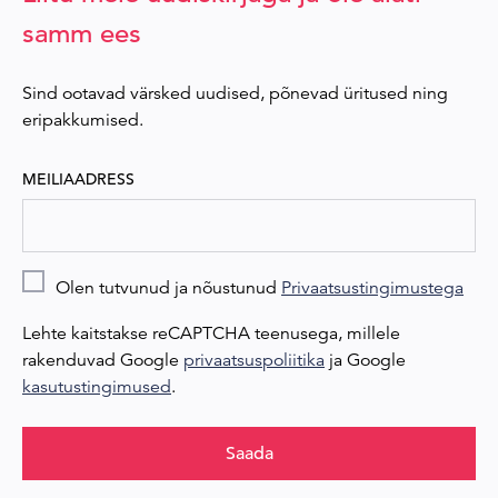
samm ees
Sind ootavad värsked uudised, põnevad üritused ning
eripakkumised.
MEILIAADRESS
Olen tutvunud ja nõustunud
Privaatsustingimustega
Lehte kaitstakse reCAPTCHA teenusega, millele
rakenduvad Google
privaatsuspoliitika
ja Google
kasutustingimused
.
Saada