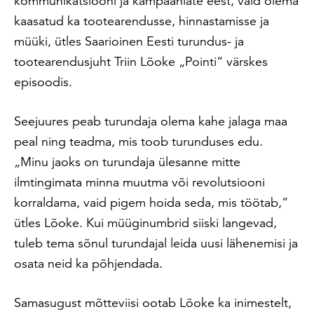
kommunikatsiooni ja kampaaniate eest, vaid olema
kaasatud ka tootearendusse, hinnastamisse ja
müüki, ütles Saarioinen Eesti turundus- ja
tootearendusjuht Triin Lõoke „Pointi“ värskes
episoodis.
Seejuures peab turundaja olema kahe jalaga maa
peal ning teadma, mis toob turunduses edu.
„Minu jaoks on turundaja ülesanne mitte
ilmtingimata minna muutma või revolutsiooni
korraldama, vaid pigem hoida seda, mis töötab,“
ütles Lõoke. Kui müüginumbrid siiski langevad,
tuleb tema sõnul turundajal leida uusi lähenemisi ja
osata neid ka põhjendada.
Samasugust mõtteviisi ootab Lõoke ka inimestelt,