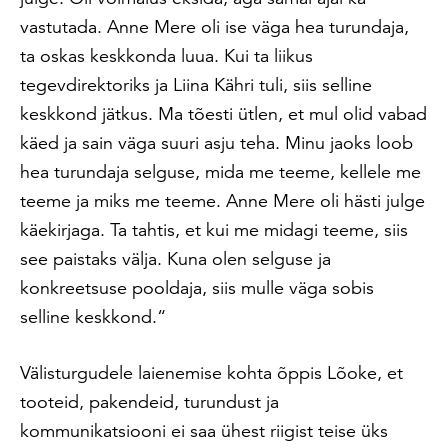
vastutada. Anne Mere oli ise väga hea turundaja,
ta oskas keskkonda luua. Kui ta liikus
tegevdirektoriks ja Liina Kähri tuli, siis selline
keskkond jätkus. Ma tõesti ütlen, et mul olid vabad
käed ja sain väga suuri asju teha. Minu jaoks loob
hea turundaja selguse, mida me teeme, kellele me
teeme ja miks me teeme. Anne Mere oli hästi julge
käekirjaga. Ta tahtis, et kui me midagi teeme, siis
see paistaks välja. Kuna olen selguse ja
konkreetsuse pooldaja, siis mulle väga sobis
selline keskkond.“
Välisturgudele laienemise kohta õppis Lõoke, et
tooteid, pakendeid, turundust ja
kommunikatsiooni ei saa ühest riigist teise üks