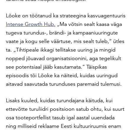
Lõoke on töötanud ka strateegina kasvuagentuuris
Intense Growth Hub.
„Ma võtsin sealt kaasa väga
tugeva turundus-, brändi- ja kampaaniuuringute
vaate ja kogu selle väärtuse, mis sealt tuleb,“ ütles
ta. „Tihtipeale ikkagi tellitakse uuring ja mingid
nopped jõuavad organisatsioonini, aga tegelikult
see potentsiaal jääb kasutamata.“ Täispikas
episoodis tõi Lõoke ka näiteid, kuidas uuringud
aitavad saavutada turunduses paremaid tulemusi.
Lisaks kuuled, kuidas turundajana käituda, kui
ettevõtte turuliidri positsioon satub ohtu, kui suurt
osa tooteportfellist tasub igal aastal uuendada
ning milliseid reklaame Eesti kultuuriruumis enam