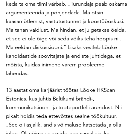
keda ta oma tiimi värbab. „Turundaja peab oskama
argumenteerida ja põhjendada. Ma otsin
kaasamõtlemist, vastutustunnet ja koostööoskusi.
Ma tahan vaidlust. Ma hindan, et julgetakse öelda,
et see ei ole õige või seda võiks teha hoopis nii.
Ma eeldan diskussiooni.“ Lisaks vestleb Lõoke
kandidaatide soovitajate ja endiste juhtidega, et
mõista, kuidas inimene varem probleeme
lahendas.
13 aastat oma karjäärist töötas Lõoke HKScan
Estonias, kus juhtis Baltikumi brändi-,
kommunikatsiooni- ja tooteportfelli arendust. Nii
pikalt hoidis teda ettevõttes sealne töökultuur.
„See oli asjalik, andis võimaluse katsetada ja olla
julge. Oli võimalus eksida, aga samal ajal ka