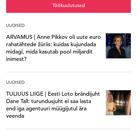
Töökuulutused
UUDISED
ARVAMUS | Anne Pikkov oli uute euro
rahatähtede žüriis: kuidas kujundada
midagi, mida kasutab pool miljardit
inimest?
UUDISED
TULIUUS LIIGE | Eesti Loto brändijuht
Dane Tall: turundusjuht ei saa lasta
end iga agentuuri müügijutul ära
veenda