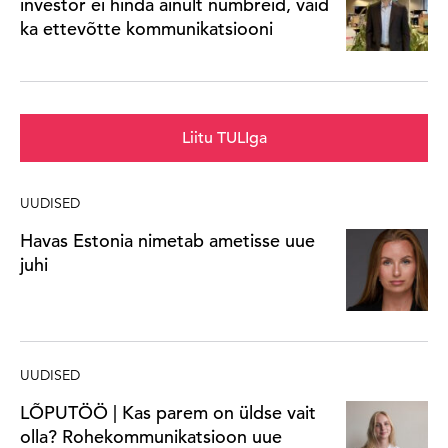
investor ei hinda ainult numbreid, vaid
ka ettevõtte kommunikatsiooni
Liitu TULIga
UUDISED
Havas Estonia nimetab ametisse uue
juhi
UUDISED
LÕPUTÖÖ | Kas parem on üldse vait
olla? Rohekommunikatsioon uue