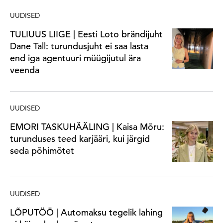
UUDISED
TULIUUS LIIGE | Eesti Loto brändijuht
Dane Tall: turundusjuht ei saa lasta
end iga agentuuri müügijutul ära
veenda
UUDISED
EMORI TASKUHÄÄLING | Kaisa Mõru:
turunduses teed karjääri, kui järgid
seda põhimõtet
UUDISED
LÕPUTÖÖ | Automaksu tegelik lahing