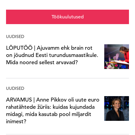
Töökuulutused
UUDISED
LÕPUTÖÖ | Ajuvamm ehk brain rot
on jõudnud Eesti turundusmaastikule.
Mida noored sellest arvavad?
UUDISED
ARVAMUS | Anne Pikkov oli uute euro
rahatähtede žüriis: kuidas kujundada
midagi, mida kasutab pool miljardit
inimest?