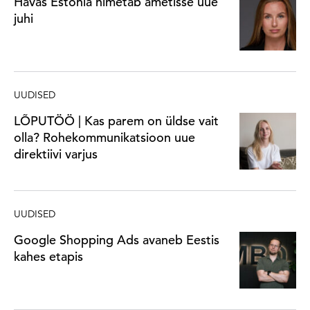
Havas Estonia nimetab ametisse uue
juhi
UUDISED
LÕPUTÖÖ | Kas parem on üldse vait
olla? Rohekommunikatsioon uue
direktiivi varjus
UUDISED
Google Shopping Ads avaneb Eestis
kahes etapis