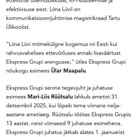
ettevõtte tulemuslikkuse, KPI-süsteemide ja
efektiivsuse eest. Liina Liivil on
kommunikatsioonijuhtimise magistrikraad Tartu
Ülikoolist.
“Liina Liivi mitmekülgne kogemus nii Eesti kui
rahvusvahelises ettevõtluses annab lisaväärtust
Ekspress Grupi arengusse,” ütles Ekspress Grupi
nõukogu esimees
Ülar Maapalu
.
Ekspress Grupi senine tegevjuht ja juhatuse
esimees
Mari-Liis Rüütsalu
lahkub ametist 31.
detsembril 2025, kui lõpeb tema viimane nelja-
aastane ametiaeg. Rüütsalu töötas Ekspress Grupis
13 aastat, neist viimased 9 juhatuse esimehena.
Ekspress Grupi juhatus jätkab alates 1. jaanuarist