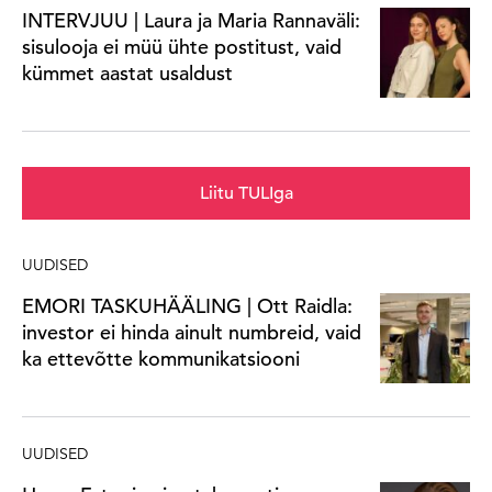
INTERVJUU | Laura ja Maria Rannaväli:
sisulooja ei müü ühte postitust, vaid
kümmet aastat usaldust
Liitu TULIga
UUDISED
EMORI TASKUHÄÄLING | Ott Raidla:
investor ei hinda ainult numbreid, vaid
ka ettevõtte kommunikatsiooni
UUDISED