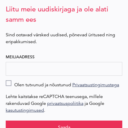
Liitu meie uudiskirjaga ja ole alati
samm ees
Sind ootavad värsked uudised, põnevad üritused ning
eripakkumised.
MEILIAADRESS
Olen tutvunud ja nõustunud
Privaatsustingimustega
Lehte kaitstakse reCAPTCHA teenusega, millele
rakenduvad Google
privaatsuspoliitika
ja Google
kasutustingimused
.
Saada