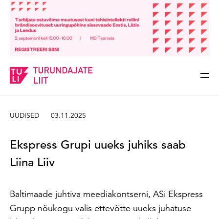
Sisesta märksõna
Otsi
UUDISED
03.11.2025
Ekspress Grupi uueks juhiks saab
Liina Liiv
Baltimaade juhtiva meediakontserni, ASi Ekspress
Grupp nõukogu valis ettevõtte uueks juhatuse