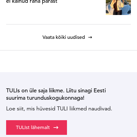
ei käinud raha pärast
Vaata kõiki uudised
TULIs on üle saja liikme. Liitu sinagi Eesti
suurima turunduskogukonnaga!
Loe siit, mis hüvesid TULI liikmed naudivad.
TULIst lähemalt