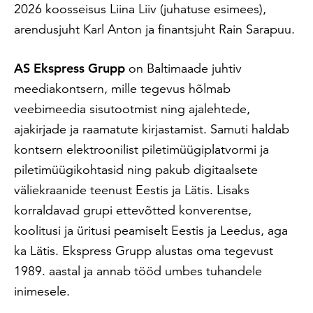
2026 koosseisus Liina Liiv (juhatuse esimees),
arendusjuht Karl Anton ja finantsjuht Rain Sarapuu.
AS Ekspress Grupp
on Baltimaade juhtiv
meediakontsern, mille tegevus hõlmab
veebimeedia sisutootmist ning ajalehtede,
ajakirjade ja raamatute kirjastamist. Samuti haldab
kontsern elektroonilist piletimüügiplatvormi ja
piletimüügikohtasid ning pakub digitaalsete
väliekraanide teenust Eestis ja Lätis. Lisaks
korraldavad grupi ettevõtted konverentse,
koolitusi ja üritusi peamiselt Eestis ja Leedus, aga
ka Lätis. Ekspress Grupp alustas oma tegevust
1989. aastal ja annab tööd umbes tuhandele
inimesele.