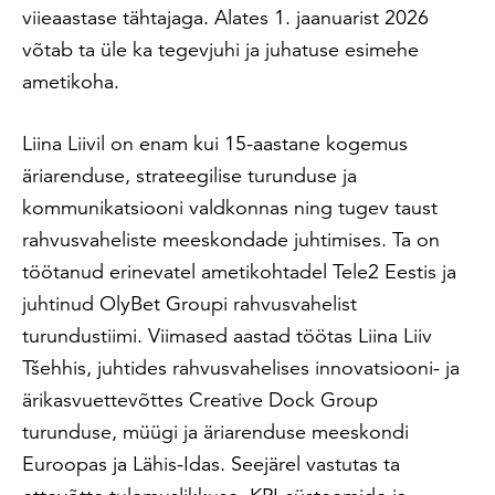
viieaastase tähtajaga. Alates 1. jaanuarist 2026
võtab ta üle ka tegevjuhi ja juhatuse esimehe
ametikoha.
Liina Liivil on enam kui 15-aastane kogemus
äriarenduse, strateegilise turunduse ja
kommunikatsiooni valdkonnas ning tugev taust
rahvusvaheliste meeskondade juhtimises. Ta on
töötanud erinevatel ametikohtadel Tele2 Eestis ja
juhtinud OlyBet Groupi rahvusvahelist
turundustiimi. Viimased aastad töötas Liina Liiv
Tšehhis, juhtides rahvusvahelises innovatsiooni- ja
ärikasvuettevõttes Creative Dock Group
turunduse, müügi ja äriarenduse meeskondi
Euroopas ja Lähis-Idas. Seejärel vastutas ta