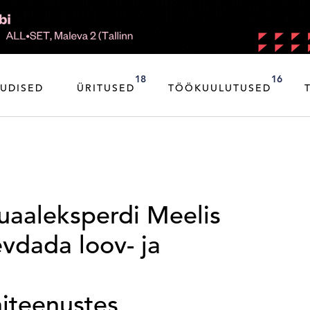
18
16
UDISED
ÜRITUSED
TÖÖKUULUTUSED
suaaleksperdi Meelis
vdada loov- ja
iteenustes