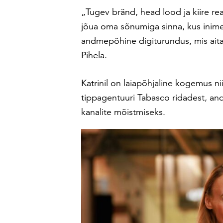
„Tugev bränd, head lood ja kiire reag
jõua oma sõnumiga sinna, kus inimes
andmepõhine digiturundus, mis aita
Pihela.
Katrinil on laiapõhjaline kogemus n
tippagentuuri Tabasco ridadest, and
kanalite mõistmiseks.