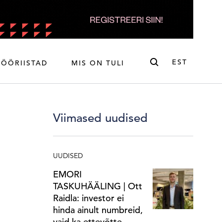
Otsi
EST
TÖÖRIISTAD
MIS ON TULI
ENG
EST
Viimased uudised
UUDISED
EMORI
TASKUHÄÄLING | Ott
Raidla: investor ei
hinda ainult numbreid,
vaid ka ettevõtte