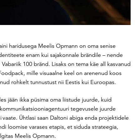
isaini haridusega Meelis Opmann on oma senise
 identiteete enam kui sajakonnale brändile – nende
i Vabariik 100 bränd. Lisaks on tema käe all kasvanud
 Foodpack, mille visuaalne keel on arenenud koos
ud rohkelt tunnustust nii Eestis kui Euroopas.
es jään ikka püsima oma liistude juurde, kuid
n kommunikatsiooniagentuur
i tegevusele juurde
 vaate. Ühtlasi saan Daltoni abiga enda projektidele
i loomise varases etapis, et siduda strateegia,
selgitas Meelis Opmann.