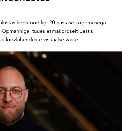
lustas koostööd ligi 20-aastase kogemusega
is Opmanniga, tuues esmakordselt Eestis
va loovlahenduste visuaalse vaate.