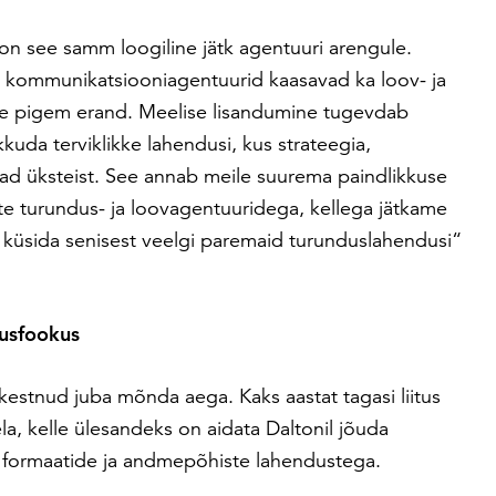
 on see samm loogiline jätk agentuuri arengule.
t kommunikatsiooniagentuurid kaasavad ka loov- ja
 see pigem erand. Meelise lisandumine tugevdab
kuda terviklikke lahendusi, kus strateegia,
vad üksteist. See annab meile suurema paindlikkuse
iste turundus- ja loovagentuuridega, kellega jätkame
e küsida senisest veelgi paremaid turunduslahendusi“
usfookus
 kestnud juba mõnda aega. Kaks aastat tagasi liitus
la, kelle ülesandeks on aidata Daltonil jõuda
te formaatide ja andmepõhiste lahendustega.