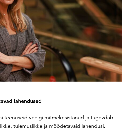
tavad lahendused
toni teenuseid veelgi mitmekesistanud ja tugevdab
likke, tulemuslikke ja mõõdetavaid lahendusi.