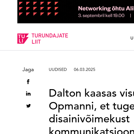
Sisesta märksõna
U
Jaga
UUDISED
06.03.2025
Dalton kaasas vi
Opmanni, et tuge
disainivõimekust
kommunikatsioon