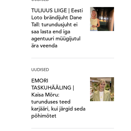
TULIUUS LIIGE | Eesti
Loto brändijuht Dane
Tall: turundusjuht ei
saa lasta end iga
agentuuri müügijutul
ära veenda
UUDISED
EMORI
TASKUHÄÄLING |
Kaisa Mõru:
turunduses teed
karjääri, kui järgid seda
põhimõtet