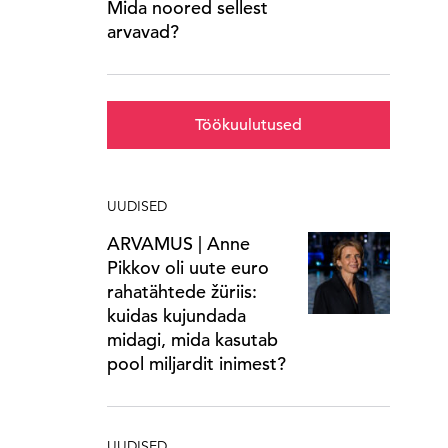
Mida noored sellest
arvavad?
Töökuulutused
UUDISED
ARVAMUS | Anne
Pikkov oli uute euro
rahatähtede žüriis:
kuidas kujundada
midagi, mida kasutab
pool miljardit inimest?
UUDISED