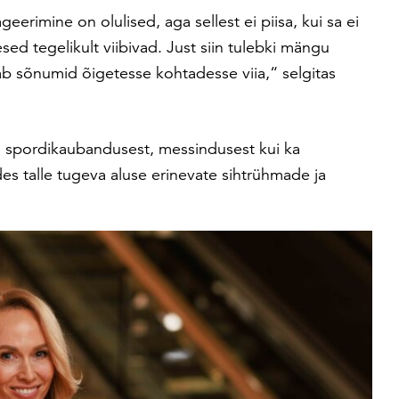
eerimine on olulised, aga sellest ei piisa, kui sa ei
ed tegelikult viibivad. Just siin tulebki mängu
b sõnumid õigetesse kohtadesse viia,“ selgitas
ii spordikaubandusest, messindusest kui ka
es talle tugeva aluse erinevate sihtrühmade ja