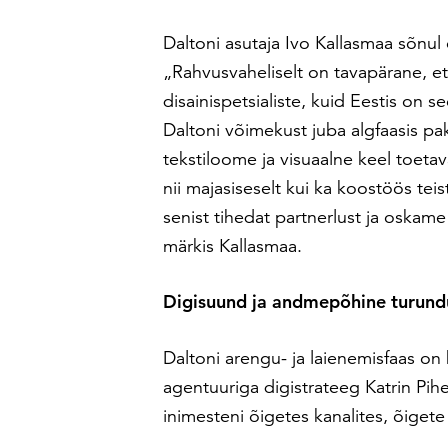
Daltoni asutaja Ivo Kallasmaa sõnul
„Rahvusvaheliselt on tavapärane, e
disainispetsialiste, kuid Eestis on
Daltoni võimekust juba algfaasis pak
tekstiloome ja visuaalne keel toeta
nii majasiseselt kui ka koostöös te
senist tihedat partnerlust ja oskam
märkis Kallasmaa.
Digisuund ja andmepõhine turund
Daltoni arengu- ja laienemisfaas on
agentuuriga digistrateeg Katrin Pihe
inimesteni õigetes kanalites, õige