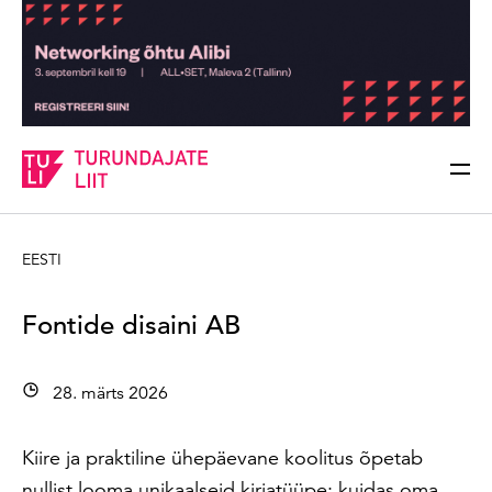
Sisesta märksõna
Otsi
EESTI
Fontide disaini AB
28. märts 2026
Kiire ja praktiline ühepäevane koolitus õpetab
nullist looma unikaalseid kirjatüüpe: kuidas oma