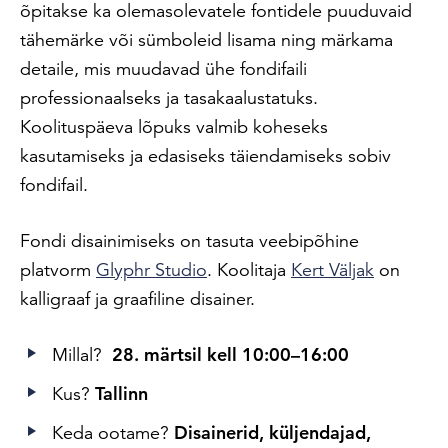
õpitakse ka olemasolevatele fontidele puuduvaid
tähemärke või sümboleid lisama ning märkama
detaile, mis muudavad ühe fondifaili
professionaalseks ja tasakaalustatuks.
Koolituspäeva lõpuks valmib koheseks
kasutamiseks ja edasiseks täiendamiseks sobiv
fondifail.
Fondi disainimiseks on tasuta veebipõhine
platvorm
Glyphr Studio
. Koolitaja
Kert Väljak
on
kalligraaf ja graafiline disainer.
Millal?
28. märtsil kell 10:00–16:00
Kus?
Tallinn
Keda ootame?
Disainerid, küljendajad,