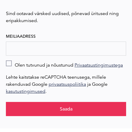
Sind ootavad värsked uudised, põnevad üritused ning
eripakkumised.
MEILIAADRESS
Olen tutvunud ja nõustunud
Privaatsustingimustega
Lehte kaitstakse reCAPTCHA teenusega, millele
rakenduvad Google
privaatsuspoliitika
ja Google
kasutustingimused
.
Saada