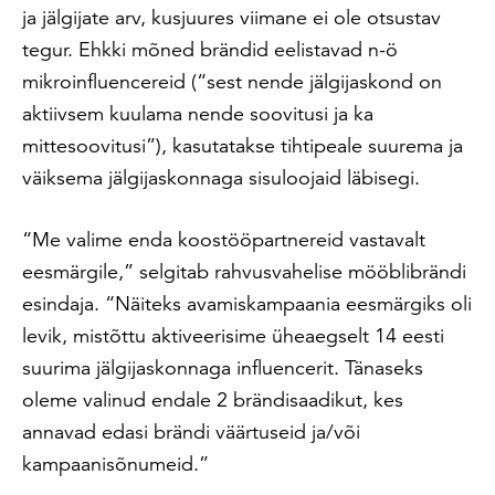
ja jälgijate arv, kusjuures viimane ei ole otsustav
tegur. Ehkki mõned brändid eelistavad n-ö
mikroinfluencereid (“sest nende jälgijaskond on
aktiivsem kuulama nende soovitusi ja ka
mittesoovitusi”), kasutatakse tihtipeale suurema ja
väiksema jälgijaskonnaga sisuloojaid läbisegi.
“Me valime enda koostööpartnereid vastavalt
eesmärgile,” selgitab rahvusvahelise mööblibrändi
esindaja. “Näiteks avamiskampaania eesmärgiks oli
levik, mistõttu aktiveerisime üheaegselt 14 eesti
suurima jälgijaskonnaga influencerit. Tänaseks
oleme valinud endale 2 brändisaadikut, kes
annavad edasi brändi väärtuseid ja/või
kampaanisõnumeid.”