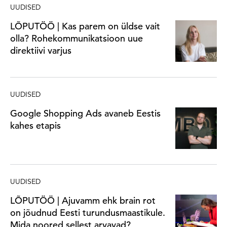
UUDISED
LÕPUTÖÖ | Kas parem on üldse vait
olla? Rohekommunikatsioon uue
direktiivi varjus
UUDISED
Google Shopping Ads avaneb Eestis
kahes etapis
UUDISED
LÕPUTÖÖ | Ajuvamm ehk brain rot
on jõudnud Eesti turundusmaastikule.
Mida noored sellest arvavad?