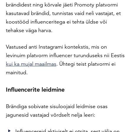
brändidest ning kõrvale jäeti Promoty platvormi
kasutavad brändid, tunnistas vaid neli vastajat, et
koostööd influenceritega ei tehta üldse või
tehakse väga harva.
Vastused anti Instagrami kontekstis, mis on
levinuim platvorm influencer turunduseks nii Eestis
kui ka mujal maailmas
. Ühtegi teist platvormi ei
mainitud.
Influencerite leidmine
Brändiga sobivate sisuloojaid leidmise osas
jagunesid vastajad võrdselt nelja leeri:
Influencereid aktiviselt ei otsita, sest välja on