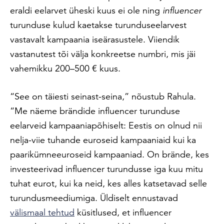
eraldi eelarvet üheski kuus ei ole ning
influencer
turunduse kulud kaetakse turunduseelarvest
vastavalt kampaania iseärasustele. Viiendik
vastanutest tõi välja konkreetse numbri, mis jäi
vahemikku 200–500 € kuus.
“See on täiesti seinast-seina,” nõustub Rahula.
“Me näeme brändide influencer turunduse
eelarveid kampaaniapõhiselt: Eestis on olnud nii
nelja-viie tuhande euroseid kampaaniaid kui ka
paarikümneeuroseid kampaaniad. On brände, kes
investeerivad influencer turundusse iga kuu mitu
tuhat eurot, kui ka neid, kes alles katsetavad selle
turundusmeediumiga. Üldiselt ennustavad
välismaal tehtud
küsitlused, et influencer