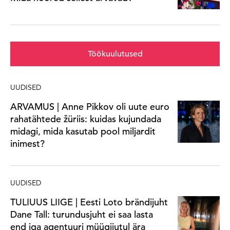
Töökuulutused
UUDISED
ARVAMUS | Anne Pikkov oli uute euro
rahatähtede žüriis: kuidas kujundada
midagi, mida kasutab pool miljardit
inimest?
UUDISED
TULIUUS LIIGE | Eesti Loto brändijuht
Dane Tall: turundusjuht ei saa lasta
end iga agentuuri müügijutul ära