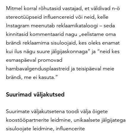
Mitmel korral rõhutasid vastajad, et väldivad n-ö
stereotüüpseid influencereid või neid, kelle
Instagram meenutab reklaamikataloogi – seda
kinnitasid kommentaarid nagu „eelistame oma
brändi reklaamima sisuloojaid, kes oleks enamat
kui ilus nägu suure jälgijaskonnaga” ja “neid kes
esmaspäeval promovad
hambavalgendusplaastreid ja teisipäeval meie
brändi, me ei kasuta.”
Suurimad väljakutsed
Suurimate väljakutsetena toodi välja õigete
koostööpartnerite leidmine, unikaalsete jälgijatega
sisuloojate leidmine, influencerite