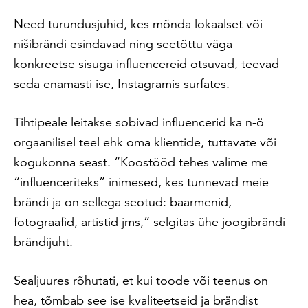
Need turundusjuhid, kes mõnda lokaalset või
nišibrändi esindavad ning seetõttu väga
konkreetse sisuga influencereid otsuvad, teevad
seda enamasti ise, Instagramis surfates.
Tihtipeale leitakse sobivad influencerid ka n-ö
orgaanilisel teel ehk oma klientide, tuttavate või
kogukonna seast. “Koostööd tehes valime me
“influenceriteks” inimesed, kes tunnevad meie
brändi ja on sellega seotud: baarmenid,
fotograafid, artistid jms,” selgitas ühe joogibrändi
brändijuht.
Sealjuures rõhutati, et kui toode või teenus on
hea, tõmbab see ise kvaliteetseid ja brändist