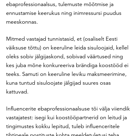
ebaprofessionaalsus, tulemuste mõõtmise ja
ennustamise keerukus ning inimressursi puudus
meeskonnas.
Mitmed vastajad tunnistasid, et (osaliselt Eesti
väiksuse tõttu) on keeruline leida sisuloojaid, kellel
oleks sobiv jälgijaskond, sobivad väärtused ning
kes juba mõne konkureeriva brändiga koostööd ei
teeks. Samuti on keeruline leviku maksmeerimine,
kuna tuntud sisuloojate jälgijad suures osas
kattuvad.
Influencerite ebaprofessionaalsuse tõi välja viiendik
vastajatest: isegi kui koostööpartnerid on leitud ja
tingimustes kokku lepitud, tuleb influenceritele
tihtipeale postituste kohta meeldetuletusi teha,