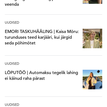
veenda
UUDISED
EMORI TASKUHÄÄLING | Kaisa Mõru:
turunduses teed karjääri, kui järgid
seda põhimõtet
UUDISED
LÕPUTÖÖ | Automaksu tegelik lahing
ei käinud raha pärast
UUDISED