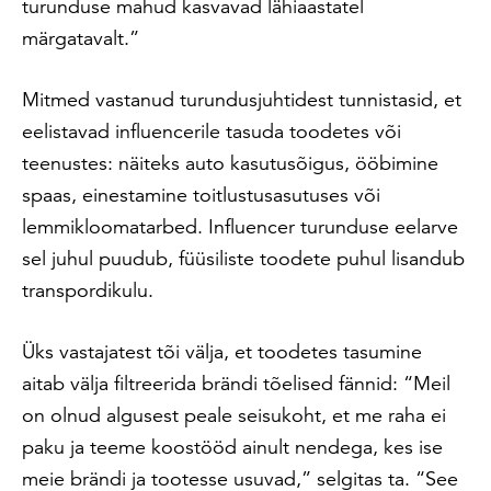
turunduse mahud kasvavad lähiaastatel
märgatavalt.”
Mitmed vastanud turundusjuhtidest tunnistasid, et
eelistavad influencerile tasuda toodetes või
teenustes: näiteks auto kasutusõigus, ööbimine
spaas, einestamine toitlustusasutuses või
lemmikloomatarbed. Influencer turunduse eelarve
sel juhul puudub, füüsiliste toodete puhul lisandub
transpordikulu.
Üks vastajatest tõi välja, et toodetes tasumine
aitab välja filtreerida brändi tõelised fännid: “Meil
on olnud algusest peale seisukoht, et me raha ei
paku ja teeme koostööd ainult nendega, kes ise
meie brändi ja tootesse usuvad,” selgitas ta. “See