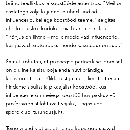
bränditeadlikkus ja koostööde autentsus. “Meil on
aastatega välja kujunenud ühed kindlad
influencerid, kellega koostööd teeme,” selgitas
ühe loodusliku kodukeemia brändi esindaja.
“Põhjus on lihtne – meile meeldivad influencerid,
kes jäävad tootetruuks, nende kasutegur on suur.”
Samuti rõhutati, et pikaaegse partnerluse loomisel
on oluline ka sisulooja enda huvi brändiga
koostööd teha. “Klikkidest ja meeldimistest enam
hindame sisulist ja pikaajalist koostööd, kus
influencerile on meiega koostöö huvipakkuv või
professioonist lähtuvalt vajalik,” jagas ühe
spordiklubi turundusjuht.
Teine viiendik ütles, et nende koostööd saavad