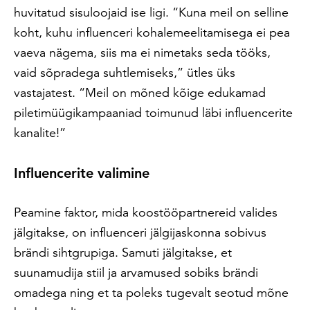
huvitatud sisuloojaid ise ligi. “Kuna meil on selline
koht, kuhu influenceri kohalemeelitamisega ei pea
vaeva nägema, siis ma ei nimetaks seda tööks,
vaid sõpradega suhtlemiseks,” ütles üks
vastajatest. “Meil on mõned kõige edukamad
piletimüügikampaaniad toimunud läbi influencerite
kanalite!”
Influencerite valimine
Peamine faktor, mida koostööpartnereid valides
jälgitakse, on influenceri jälgijaskonna sobivus
brändi sihtgrupiga. Samuti jälgitakse, et
suunamudija stiil ja arvamused sobiks brändi
omadega ning et ta poleks tugevalt seotud mõne