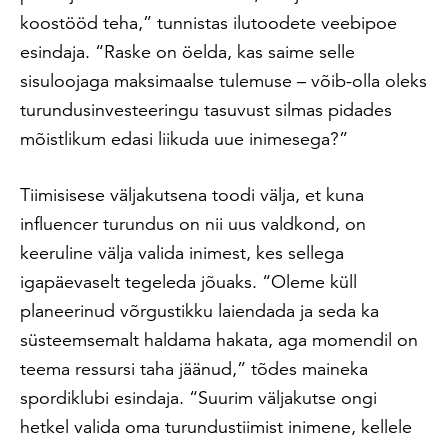
koostööd teha,” tunnistas ilutoodete veebipoe
esindaja. “Raske on öelda, kas saime selle
sisuloojaga maksimaalse tulemuse – võib-olla oleks
turundusinvesteeringu tasuvust silmas pidades
mõistlikum edasi liikuda uue inimesega?”
Tiimisisese väljakutsena toodi välja, et kuna
influencer turundus on nii uus valdkond, on
keeruline välja valida inimest, kes sellega
igapäevaselt tegeleda jõuaks. “Oleme küll
planeerinud võrgustikku laiendada ja seda ka
süsteemsemalt haldama hakata, aga momendil on
teema ressursi taha jäänud,” tõdes maineka
spordiklubi esindaja. “Suurim väljakutse ongi
hetkel valida oma turundustiimist inimene, kellele