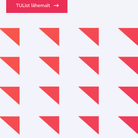
TULIst lähemalt