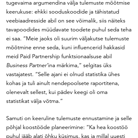
tugevaima argumendina välja tulemuste mõõtmise
keerukuse: ehkki sooduskoodide ja tähistatud
veebiaadresside abil on see võimalik, siis näiteks
tavapoodides müüdavate toodete puhul seda teha
ei saa. “Meie jaoks oli suurim väljakutse tulemuste
mõõtmine enne seda, kuni influencerid hakkasid
meid Paid Partnership funktsionaalsuse abil
Business Partner’
ina märkima,” selgitas üks
vastajatest. “Selle ajani ei olnud statistika ühes
kohas ja tuli ainult nendepoolsete raportitena,
olenevalt sellest, kui pädev keegi oli oma
statistikat välja võtma.”
Samuti on keeruline tulemuste ennustamine ja selle
põhjal koostööde planeerimine: “Ka hea koostöö
puhul jääb alati õhku küsimus, kas ja millal uuesti