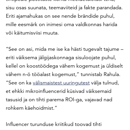
sisu osas suunata, teemaviiteid ja fakte parandada.
Eriti ajamahukas on see nende brändide puhul,
mille eesmärk on inimesi oma valdkonnas harida
või käitumisviisi muuta.
“See on asi, mida me ise ka hästi tugevalt tajume –
eriti väiksema jälgijaskonnaga sisuloojate puhul,
kellel on koostöödega vähem kogemust ja üldiselt
vähem n-ö tööalast kogemust,” tunnistab Rahula.
“See on ka
välismaistest uuringutest
välja tulnud,
et ehkki mikroinfluencerid küsivad väiksemaid
tasusid ja on tihti parema ROI-ga, vajavad nad
rohkem käehoidmist.”
Influencer turunduse kriitikud toovad tihti