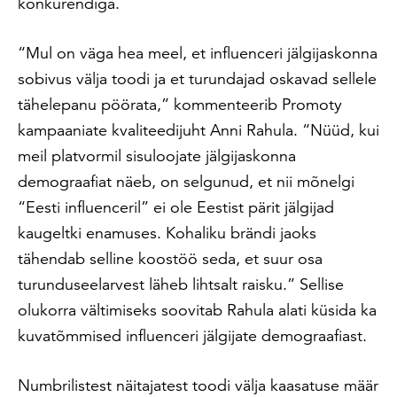
konkurendiga.
“Mul on väga hea meel, et influenceri jälgijaskonna
sobivus välja toodi ja et turundajad oskavad sellele
tähelepanu pöörata,” kommenteerib Promoty
kampaaniate kvaliteedijuht Anni Rahula. “Nüüd, kui
meil platvormil sisuloojate jälgijaskonna
demograafiat näeb, on selgunud, et nii mõnelgi
“Eesti influenceril” ei ole Eestist pärit jälgijad
kaugeltki enamuses. Kohaliku brändi jaoks
tähendab selline koostöö seda, et suur osa
turunduseelarvest läheb lihtsalt raisku.” Sellise
olukorra vältimiseks soovitab Rahula alati küsida ka
kuvatõmmised influenceri jälgijate demograafiast.
Numbrilistest näitajatest toodi välja kaasatuse määr