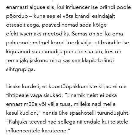
enamasti alguse siis, kui influencer ise brändi poole
pöördub – kuna see ei võta brändi esindajalt
otseselt aega, peavad nemad seda kõige
efektiivsemaks meetodiks. Samas on sel ka oma
pahupool: mitmel korral toodi välja, et brändile ise
kirjutanud suunamudija puhul ei saa aru, kes on
tema jälgijaskond ning kas see klapib brändi
sihtgrupiga.
Lisaks kurdeti, et koostööpakkumiste kirjad ei ole
tihtipeale väga sisukad: “Enamik neist ei oska
ennast müüa või välja tuua, milleks nad meile
kasulikud on,” nentis ühe spaahotelli turundusjuht.
“Kahjuks teevad nad sellega nii endale kui teistele
influenceritele karuteene.”