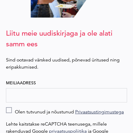
Liitu meie uudiskirjaga ja ole alati
samm ees
Sind ootavad värsked uudised, põnevad üritused ning
eripakkumised.
MEILIAADRESS
Olen tutvunud ja nõustunud
Privaatsustingimustega
Lehte kaitstakse reCAPTCHA teenusega, millele
rakenduvad Google
privaatsuspoliitika
ja Google