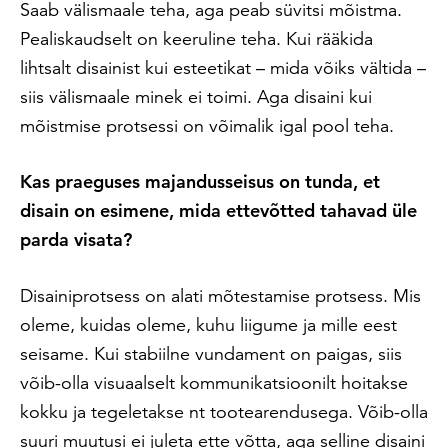
Saab välismaale teha, aga peab süvitsi mõistma.
Pealiskaudselt on keeruline teha. Kui rääkida
lihtsalt disainist kui esteetikat – mida võiks vältida –
siis välismaale minek ei toimi. Aga disaini kui
mõistmise protsessi on võimalik igal pool teha.
Kas praeguses majandusseisus on tunda, et
disain on esimene, mida ettevõtted tahavad üle
parda visata?
Disainiprotsess on alati mõtestamise protsess. Mis
oleme, kuidas oleme, kuhu liigume ja mille eest
seisame. Kui stabiilne vundament on paigas, siis
võib-olla visuaalselt kommunikatsioonilt hoitakse
kokku ja tegeletakse nt tootearendusega. Võib-olla
suuri muutusi ei juleta ette võtta, aga selline disaini