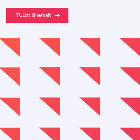
TULIst lähemalt