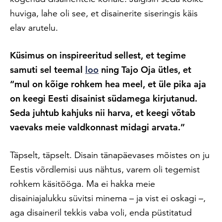
huviga, lahe oli see, et disainerite siseringis käis
elav arutelu.
Küsimus on inspireeritud sellest, et tegime
samuti sel teemal
loo
ning Tajo Oja ütles, et
“mul on kõige rohkem hea meel, et üle pika aja
on keegi Eesti disainist südamega kirjutanud.
Seda juhtub kahjuks nii harva, et keegi võtab
vaevaks meie valdkonnast midagi arvata.”
Täpselt, täpselt. Disain tänapäevases mõistes on ju
Eestis võrdlemisi uus nähtus, varem oli tegemist
rohkem käsitööga. Ma ei hakka meie
disainiajalukku süvitsi minema – ja vist ei oskagi –,
aga disaineril tekkis vaba voli, enda püstitatud