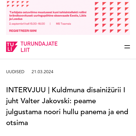
Sisesta märksõna
Otsi
UUDISED
21.03.2024
INTERVJUU | Kuldmuna disainižürii I
juht Valter Jakovski: peame
julgustama noori hullu panema ja end
otsima