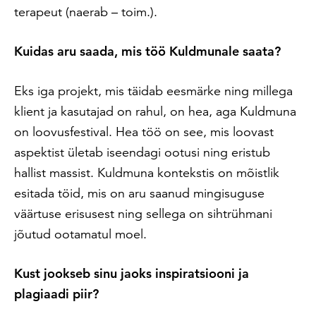
terapeut (naerab – toim.).
Kuidas aru saada, mis töö Kuldmunale saata?
Eks iga projekt, mis täidab eesmärke ning millega
klient ja kasutajad on rahul, on hea, aga Kuldmuna
on loovusfestival. Hea töö on see, mis loovast
aspektist ületab iseendagi ootusi ning eristub
hallist massist. Kuldmuna kontekstis on mõistlik
esitada töid, mis on aru saanud mingisuguse
väärtuse erisusest ning sellega on sihtrühmani
jõutud ootamatul moel.
Kust jookseb sinu jaoks inspiratsiooni ja
plagiaadi piir?