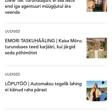
Dane Tall: turundusjuht ei saa lasta
end iga agentuuri müügijutul ära
veenda
UUDISED
EMORI TASKUHÄÄLING | Kaisa Mõru:
turunduses teed karjääri, kui järgid
seda põhimõtet
UUDISED
LÕPUTÖÖ | Automaksu tegelik lahing
ei käinud raha pärast