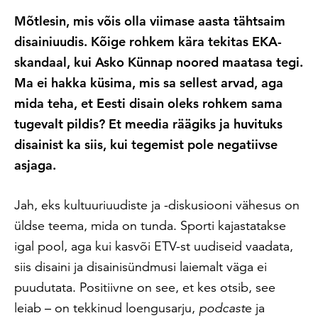
Mõtlesin, mis võis olla viimase aasta tähtsaim
disainiuudis. Kõige rohkem kära tekitas EKA-
skandaal, kui Asko Künnap noored maatasa tegi.
Ma ei hakka küsima, mis sa sellest arvad, aga
mida teha, et Eesti disain oleks rohkem sama
tugevalt pildis? Et meedia räägiks ja huvituks
disainist ka siis, kui tegemist pole negatiivse
asjaga.
Jah, eks kultuuriuudiste ja -diskusiooni vähesus on
üldse teema, mida on tunda. Sporti kajastatakse
igal pool, aga kui kasvõi ETV-st uudiseid vaadata,
siis disaini ja disainisündmusi laiemalt väga ei
puudutata. Positiivne on see, et kes otsib, see
leiab – on tekkinud loengusarju,
podcast
e ja