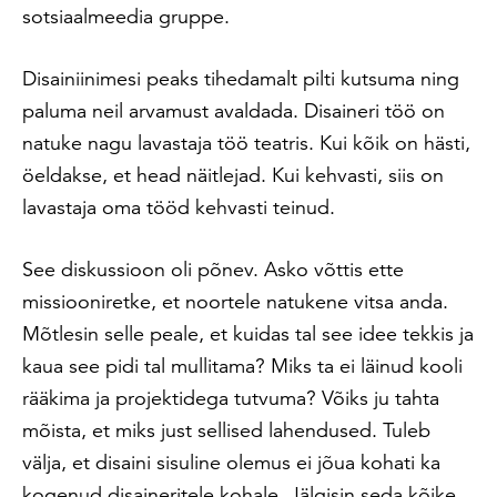
sotsiaalmeedia gruppe.
Disainiinimesi peaks tihedamalt pilti kutsuma ning
paluma neil arvamust avaldada. Disaineri töö on
natuke nagu lavastaja töö teatris. Kui kõik on hästi,
öeldakse, et head näitlejad. Kui kehvasti, siis on
lavastaja oma tööd kehvasti teinud.
See diskussioon oli põnev. Asko võttis ette
missiooniretke, et noortele natukene vitsa anda.
Mõtlesin selle peale, et kuidas tal see idee tekkis ja
kaua see pidi tal mullitama? Miks ta ei läinud kooli
rääkima ja projektidega tutvuma? Võiks ju tahta
mõista, et miks just sellised lahendused. Tuleb
välja, et disaini sisuline olemus ei jõua kohati ka
kogenud disaineritele kohale. Jälgisin seda kõike