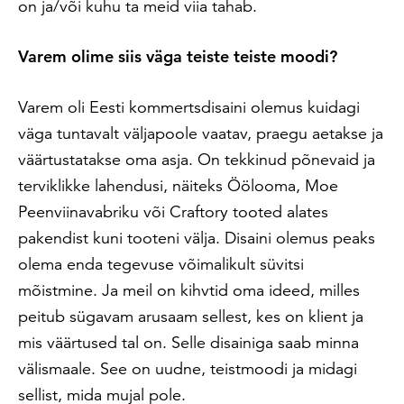
on ja/või kuhu ta meid viia tahab.
Varem olime siis väga teiste teiste moodi?
Varem oli Eesti kommertsdisaini olemus kuidagi
väga tuntavalt väljapoole vaatav, praegu aetakse ja
väärtustatakse oma asja. On tekkinud põnevaid ja
terviklikke lahendusi, näiteks Öölooma, Moe
Peenviinavabriku või Craftory tooted alates
pakendist kuni tooteni välja. Disaini olemus peaks
olema enda tegevuse võimalikult süvitsi
mõistmine. Ja meil on kihvtid oma ideed, milles
peitub sügavam arusaam sellest, kes on klient ja
mis väärtused tal on. Selle disainiga saab minna
välismaale. See on uudne, teistmoodi ja midagi
sellist, mida mujal pole.