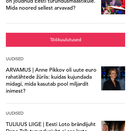
on jõudnud Eesti turundusmaastikule.
Mida noored sellest arvavad?
Töökuulutused
UUDISED
ARVAMUS | Anne Pikkov oli uute euro
rahatähtede žüriis: kuidas kujundada
midagi, mida kasutab pool miljardit
inimest?
UUDISED
TULIUUS LIIGE | Eesti Loto brändijuht