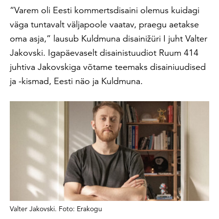
“Varem oli Eesti kommertsdisaini olemus kuidagi
väga tuntavalt väljapoole vaatav, praegu aetakse
oma asja,” lausub Kuldmuna disainižüri I juht Valter
Jakovski. Igapäevaselt disainistuudiot Ruum 414
juhtiva Jakovskiga võtame teemaks disainiuudised
ja -kismad, Eesti näo ja Kuldmuna.
Valter Jakovski. Foto: Erakogu