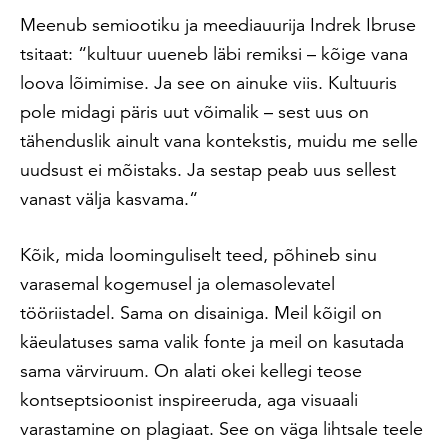
Meenub semiootiku ja meediauurija Indrek Ibruse
tsitaat: “kultuur uueneb läbi remiksi – kõige vana
loova lõimimise. Ja see on ainuke viis. Kultuuris
pole midagi päris uut võimalik – sest uus on
tähenduslik ainult vana kontekstis, muidu me selle
uudsust ei mõistaks. Ja sestap peab uus sellest
vanast välja kasvama.“
Kõik, mida loominguliselt teed, põhineb sinu
varasemal kogemusel ja olemasolevatel
tööriistadel. Sama on disainiga. Meil kõigil on
käeulatuses sama valik fonte ja meil on kasutada
sama värviruum. On alati okei kellegi teose
kontseptsioonist inspireeruda, aga visuaali
varastamine on plagiaat. See on väga lihtsale teele