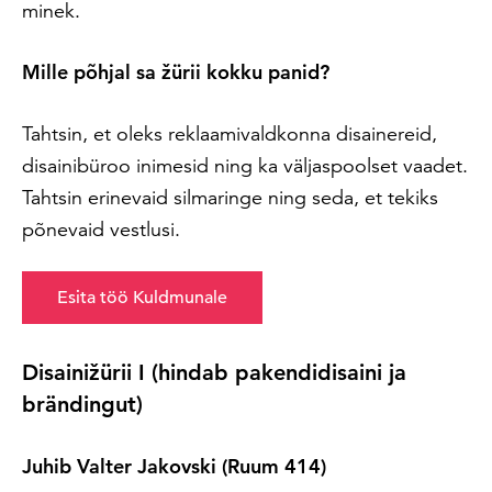
minek.
Mille põhjal sa žürii kokku panid?
Tahtsin, et oleks reklaamivaldkonna disainereid,
disainibüroo inimesid ning ka väljaspoolset vaadet.
Tahtsin erinevaid silmaringe ning seda, et tekiks
põnevaid vestlusi.
Esita töö Kuldmunale
Disainižürii I (hindab pakendidisaini ja
brändingut)
Juhib Valter Jakovski (Ruum 414)