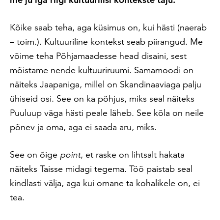
Kõike saab teha, aga küsimus on, kui hästi (naerab
– toim.). Kultuuriline kontekst seab piirangud. Me
võime teha Põhjamaadesse head disaini, sest
mõistame nende kultuuriruumi. Samamoodi on
näiteks Jaapaniga, millel on Skandinaaviaga palju
ühiseid osi. See on ka põhjus, miks seal näiteks
Puuluup väga hästi peale läheb. See kõla on neile
põnev ja oma, aga ei saada aru, miks.
See on õige
point
, et raske on lihtsalt hakata
näiteks Taisse midagi tegema. Töö paistab seal
kindlasti välja, aga kui omane ta kohalikele on, ei
tea.