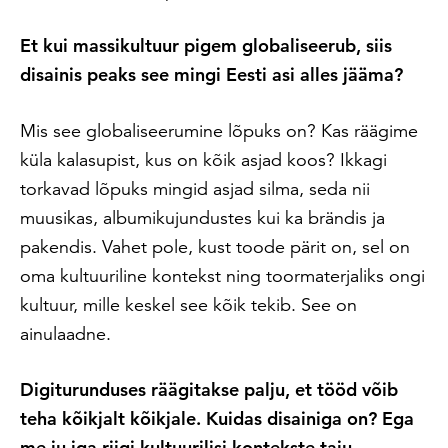
Et kui massikultuur pigem globaliseerub, siis
disainis peaks see mingi Eesti asi alles jääma?
Mis see globaliseerumine lõpuks on? Kas räägime
küla kalasupist, kus on kõik asjad koos? Ikkagi
torkavad lõpuks mingid asjad silma, seda nii
muusikas, albumikujundustes kui ka brändis ja
pakendis. Vahet pole, kust toode pärit on, sel on
oma kultuuriline kontekst ning toormaterjaliks ongi
kultuur, mille keskel see kõik tekib. See on
ainulaadne.
Digiturunduses räägitakse palju, et tööd võib
teha kõikjalt kõikjale. Kuidas disainiga on? Ega
me ju iga riigi kultuurilisi kontekste taju.