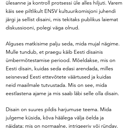
ülesanne ja kontroll protsessi üle alles hiljuti. Varem
käis see piltlikult ENSV kultuurikomisjoni juhendi
järgi ja sellist disaini, mis tekitaks publikus laiemat
diskussiooni, polegi väga olnud.
Alguses matkisime palju seda, mida mujal nägime.
Mulle tundub, et praegu käib Eesti disainis
ümbermõtestamise periood. Mõeldakse, mis on
Eesti disain, kuidas seda edasi arendada, milles
seisnevad Eesti ettevõtete väärtused ja kuidas
neid maailmale tutvustada. Mis on see, mida
eestlastena ajame ja mis saab läbi selle olla disain.
Disain on suures pildis harjumuse teema. Mida
julgeme küsida, kõva häälega välja öelda ja
näidata; mis on normaalne, intrigeeriv või ründav.