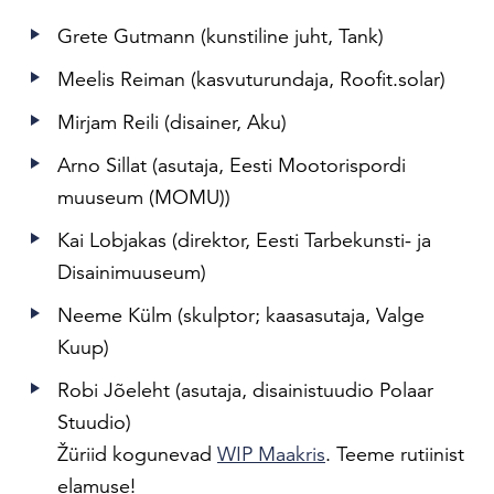
Grete Gutmann (kunstiline juht, Tank)
Meelis Reiman (kasvuturundaja, Roofit.solar)
Mirjam Reili (disainer, Aku)
Arno Sillat (asutaja, Eesti Mootorispordi
muuseum (MOMU))
Kai Lobjakas (direktor, Eesti Tarbekunsti- ja
Disainimuuseum)
Neeme Külm (skulptor; kaasasutaja, Valge
Kuup)
Robi Jõeleht (asutaja, disainistuudio Polaar
Stuudio)
Žüriid kogunevad
WIP Maakris
. Teeme rutiinist
elamuse!