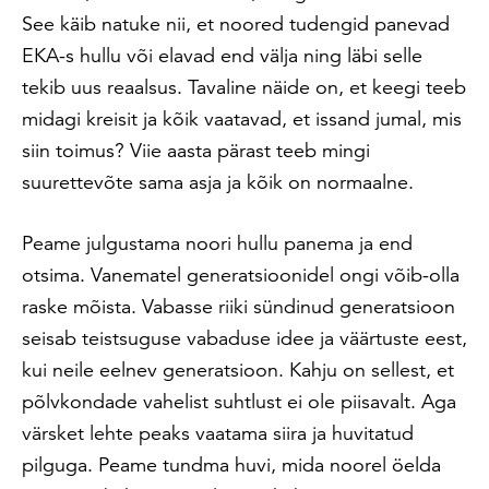
See käib natuke nii, et noored tudengid panevad
EKA-s hullu või elavad end välja ning läbi selle
tekib uus reaalsus. Tavaline näide on, et keegi teeb
midagi kreisit ja kõik vaatavad, et issand jumal, mis
siin toimus? Viie aasta pärast teeb mingi
suurettevõte sama asja ja kõik on normaalne.
Peame julgustama noori hullu panema ja end
otsima. Vanematel generatsioonidel ongi võib-olla
raske mõista. Vabasse riiki sündinud generatsioon
seisab teistsuguse vabaduse idee ja väärtuste eest,
kui neile eelnev generatsioon. Kahju on sellest, et
põlvkondade vahelist suhtlust ei ole piisavalt. Aga
värsket lehte peaks vaatama siira ja huvitatud
pilguga. Peame tundma huvi, mida noorel öelda