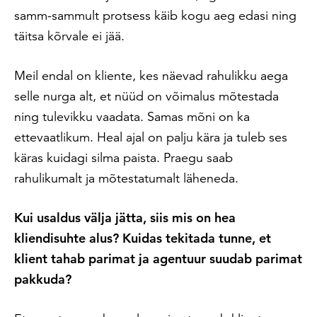
samm-sammult protsess käib kogu aeg edasi ning
täitsa kõrvale ei jää.
Meil endal on kliente, kes näevad rahulikku aega
selle nurga alt, et nüüd on võimalus mõtestada
ning tulevikku vaadata. Samas mõni on ka
ettevaatlikum. Heal ajal on palju kära ja tuleb ses
käras kuidagi silma paista. Praegu saab
rahulikumalt ja mõtestatumalt läheneda.
Kui usaldus välja jätta, siis mis on hea
kliendisuhte alus? Kuidas tekitada tunne, et
klient tahab parimat ja agentuur suudab parimat
pakkuda?