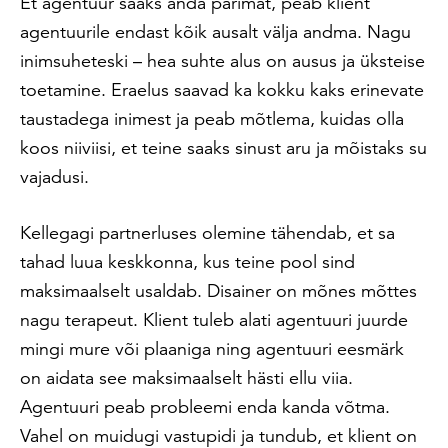
Et agentuur saaks anda parimat, peab klient
agentuurile endast kõik ausalt välja andma. Nagu
inimsuheteski – hea suhte alus on ausus ja üksteise
toetamine. Eraelus saavad ka kokku kaks erinevate
taustadega inimest ja peab mõtlema, kuidas olla
koos niiviisi, et teine saaks sinust aru ja mõistaks su
vajadusi.
Kellegagi partnerluses olemine tähendab, et sa
tahad luua keskkonna, kus teine pool sind
maksimaalselt usaldab. Disainer on mõnes mõttes
nagu terapeut. Klient tuleb alati agentuuri juurde
mingi mure või plaaniga ning agentuuri eesmärk
on aidata see maksimaalselt hästi ellu viia.
Agentuuri peab probleemi enda kanda võtma.
Vahel on muidugi vastupidi ja tundub, et klient on